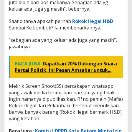
juta lebih dari bos mafianya. Sebagian ada yg
keluar ada juga yg masih”, bebernya.
Saat ditanya apakah pernah
Rokok Ilegal H&D
Sampai Ke Lombok? Ia membenarkannya.
“sebagian ada yang keluar ada juga yang masih”,
jawabnya.
BACA JUGA
Dapatkan 70% Dukungan Suara
Partai Politik, Ini Pesan Amsakar untuk...
Melirik Screen Shoot(SS) percakapan whatsapp
yang awak media terima dari narsum yang tidak
ingin namanya dipublikasikan, R*no pemain (Mafia)
Rokok Ilegal dari Pekanbaru tersebut menuliskan
bahwa banyak barang (Rokok Ilegal bermerk H&D)
yang ketahan.
Baca Juga
:
Komisi I DPRD Kota Batam Minta Izin