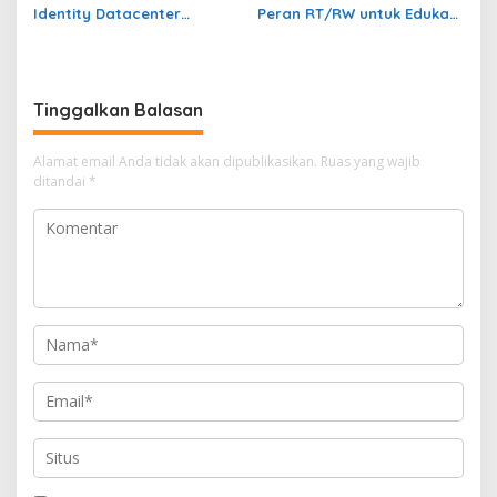
Identity Datacenter
Peran RT/RW untuk Edukasi
Tandatangani PJBTL 2 x 345
Dalam Kepatuhan Bayar
MVA, Perkuat Batam
Pajak Kendaraan Bermotor
sebagai Pusat Ekonomi
Digital
Tinggalkan Balasan
Alamat email Anda tidak akan dipublikasikan.
Ruas yang wajib
ditandai
*