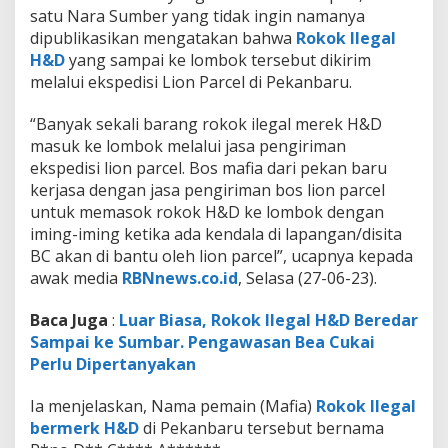
l
satu Nara Sumber yang tidak ingin namanya
i
dipublikasikan mengatakan bahwa
Rokok Ilegal
.
H&D
yang sampai ke lombok tersebut dikirim
L
i
melalui ekspedisi Lion Parcel di Pekanbaru.
o
n
“Banyak sekali barang rokok ilegal merek H&D
P
masuk ke lombok melalui jasa pengiriman
a
ekspedisi lion parcel. Bos mafia dari pekan baru
r
c
kerjasa dengan jasa pengiriman bos lion parcel
e
untuk memasok rokok H&D ke lombok dengan
l
iming-iming ketika ada kendala di lapangan/disita
D
BC akan di bantu oleh lion parcel”, ucapnya kepada
i
awak media
RBNnews.co.id
, Selasa (27-06-23).
d
u
g
Baca Juga
:
Luar Biasa, Rokok Ilegal H&D Beredar
a
Sampai ke Sumbar. Pengawasan Bea Cukai
S
Perlu Dipertanyakan
e
b
a
Ia menjelaskan, Nama pemain (Mafia)
Rokok Ilegal
g
bermerk H&D
di Pekanbaru tersebut bernama
a