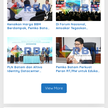
Kenaikan Harga BBM
Di Forum Nasional,
Berdampak, Pemko Batam
Amsakar Tegaskan
Kendalikan Inflasi Lewat
Transmigrasi Jadi
Kolaborasi TPID
Penggerak Pemerataan
Pembangunan
PLN Batam dan Altiva
Pemko Batam Perkuat
Identity Datacenter
Peran RT/RW untuk Edukasi
Tandatangani PJBTL 2 x 345
Dalam Kepatuhan Bayar
MVA, Perkuat Batam
Pajak Kendaraan Bermotor
sebagai Pusat Ekonomi
Digital
View More