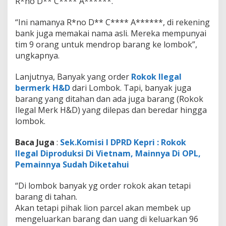
R*no D** C**** A******.
i
T
“Ini namanya R*no D** C**** A******, di rekening
e
m
bank juga memakai nama asli. Mereka mempunyai
p
tim 9 orang untuk mendrop barang ke lombok”,
a
ungkapnya.
t
P
Lanjutnya, Banyak yang order
Rokok Ilegal
e
n
bermerk H&D
dari Lombok. Tapi, banyak juga
g
barang yang ditahan dan ada juga barang (Rokok
i
Ilegal Merk H&D) yang dilepas dan beredar hingga
r
lombok.
i
m
a
Baca Juga
:
Sek.Komisi I DPRD Kepri : Rokok
n
Ilegal Diproduksi Di Vietnam, Mainnya Di OPL,
Pemainnya Sudah Diketahui
“Di lombok banyak yg order rokok akan tetapi
barang di tahan.
Akan tetapi pihak lion parcel akan membek up
mengeluarkan barang dan uang di keluarkan 96