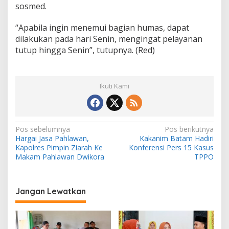
sosmed.
“Apabila ingin menemui bagian humas, dapat
dilakukan pada hari Senin, mengingat pelayanan
tutup hingga Senin”, tutupnya. (Red)
Ikuti Kami
N
Pos sebelumnya
Pos berikutnya
Hargai Jasa Pahlawan,
Kakanim Batam Hadiri
a
Kapolres Pimpin Ziarah Ke
Konferensi Pers 15 Kasus
v
Makam Pahlawan Dwikora
TPPO
i
g
Jangan Lewatkan
a
s