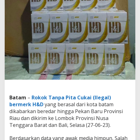
H
&
D
B
e
r
e
d
a
r
H
i
n
g
g
a
L
Batam
–
Rokok Tanpa Pita Cukai (Ilegal)
o
m
bermerk H&D
yang berasal dari kota batam
b
dikabarkan beredar hingga Pekan Baru Provinsi
o
Riau dan dikirim ke Lombok Provinsi Nusa
k
Tenggara Barat dan Bali, Selasa (27-06-23).
&
B
a
Berdasarkan data yang awak media himpun, Salah