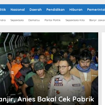
litik
Nasional
Daerah
Pendidikan
Hiburan
Pemerinta
ndra
Sepakbola
Daihatsu
Partai Politik
Sepakbola Kita
Banjir Jaka
njir, Anies Bakal Cek Pabrik