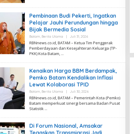
V
I
T
Pembinaan Budi Pekerti, Ingatkan
A
S
Pelajar Jauhi Perundungan hingga
A
Bijak Bermedia Sosial
R
I
Batam
,
Berita Utama
|
Juli 31, 2026
O
L
RBNnews.co.id, BATAM – Ketua Tim Penggerak
E
Pemberdayaan dan Kesejahteran Keluarga (TP-
H
PKK) Kota Batam,
D
E
V
I
Kenaikan Harga BBM Berdampak,
T
A
Pemko Batam Kendalikan Inflasi
S
A
Lewat Kolaborasi TPID
R
I
Batam
,
Berita Utama
|
Juli 30, 2026
O
L
RBNnews.co.id, BATAM – Pemerintah Kota (Pemko)
E
Batam memperkuat sinergi bersama Badan Pusat
H
Statistik
D
E
V
I
Di Forum Nasional, Amsakar
T
A
Tegaskan Transmigrasi Jadi
S