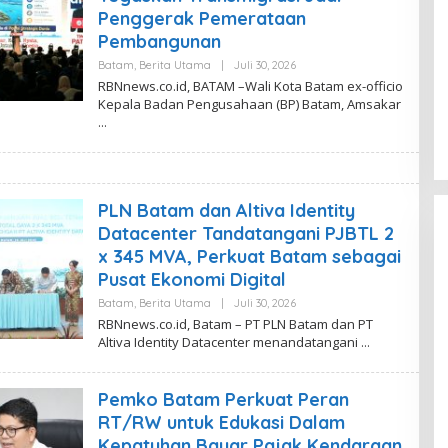
A
Penggerak Pemerataan
R
Pembangunan
I
Batam
,
Berita Utama
|
Juli 30, 2026
O
L
RBNnews.co.id, BATAM –Wali Kota Batam ex-officio
E
Kepala Badan Pengusahaan (BP) Batam, Amsakar
H
D
E
V
I
T
A
S
PLN Batam dan Altiva Identity
A
Datacenter Tandatangani PJBTL 2
R
I
x 345 MVA, Perkuat Batam sebagai
Pusat Ekonomi Digital
Batam
,
Berita Utama
|
Juli 30, 2026
O
L
RBNnews.co.id, Batam – PT PLN Batam dan PT
E
Altiva Identity Datacenter menandatangani
H
R
E
D
Pemko Batam Perkuat Peran
A
K
RT/RW untuk Edukasi Dalam
S
Kepatuhan Bayar Pajak Kendaraan
I