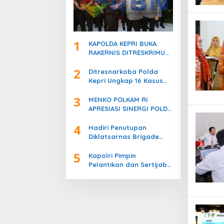
1
KAPOLDA KEPRI BUKA
RAKERNIS DITRESKRIMUM
T.A. 2026, PERKUAT
2
SINERGI POLRI DAN
Ditresnarkoba Polda
KEJAKSAAN
Kepri Ungkap 16 Kasus
Narkotika, 17 Tersangka
3
Diamankan!
MENKO POLKAM RI
APRESIASI SINERGI POLDA
KEPRI JAGA STABILITAS
4
KEAMANAN DAN DUKUNG
Hadiri Penutupan
IKLIM INVESTASI
Diklatsarnas Brigade
Persis, Kapolri Serukan
5
Jaga Persatuan-
Kapolri Pimpin
Kesatuan
Pelantikan dan Sertijab
Enam Kapolda Jajaran