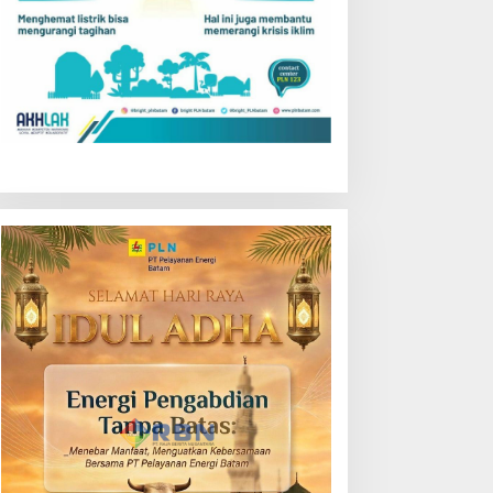
Orang Gila
bruari 19, 2018
i Forum Nasional,
Wako Amsakar : RT/RW
msakar Tegaskan
Tidak Bertugas Memungut
ransmigrasi Jadi
Pajak
enggerak Pemerataan
embangunan