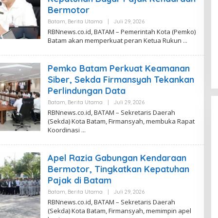
R
Bermotor
B
N
Batam
,
Berita Utama
|
Juli 29, 2026
O
N
L
RBNnews.co.id, BATAM – Pemerintah Kota (Pemko)
E
E
W
Batam akan memperkuat peran Ketua Rukun
H
S
D
E
V
Pemko Batam Perkuat Keamanan
I
T
Siber, Sekda Firmansyah Tekankan
A
Perlindungan Data
S
A
Batam
,
Berita Utama
|
Juli 29, 2026
O
R
L
I
RBNnews.co.id, BATAM – Sekretaris Daerah
E
(Sekda) Kota Batam, Firmansyah, membuka Rapat
H
Koordinasi
D
E
V
I
Apel Razia Gabungan Kendaraan
T
A
Bermotor, Tingkatkan Kepatuhan
S
A
Pajak di Batam
R
I
Batam
,
Berita Utama
|
Juli 29, 2026
O
L
RBNnews.co.id, BATAM – Sekretaris Daerah
E
(Sekda) Kota Batam, Firmansyah, memimpin apel
H