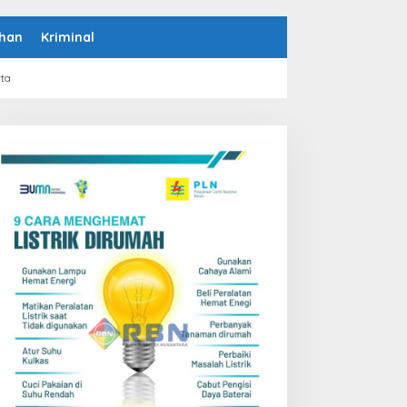
han
Kriminal
rta
Berita Utama
,
Nasional
NU Minta Pesantren Tak Terprov