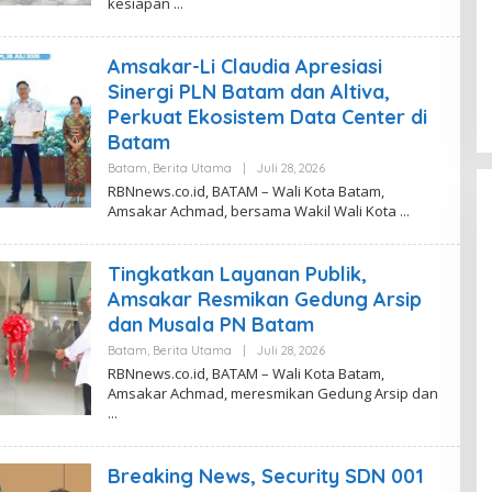
kesiapan
D
E
V
I
Amsakar-Li Claudia Apresiasi
T
A
Sinergi PLN Batam dan Altiva,
S
A
Perkuat Ekosistem Data Center di
R
Batam
I
Batam
,
Berita Utama
|
Juli 28, 2026
O
L
RBNnews.co.id, BATAM – Wali Kota Batam,
E
Amsakar Achmad, bersama Wakil Wali Kota
H
D
E
V
Tingkatkan Layanan Publik,
I
T
Amsakar Resmikan Gedung Arsip
A
dan Musala PN Batam
S
A
Batam
,
Berita Utama
|
Juli 28, 2026
O
R
L
I
RBNnews.co.id, BATAM – Wali Kota Batam,
E
Amsakar Achmad, meresmikan Gedung Arsip dan
H
D
E
V
I
Breaking News, Security SDN 001
T
A