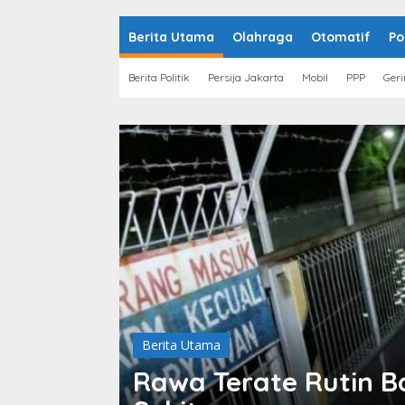
o
n
t
Berita Utama
Olahraga
Otomatif
Po
e
n
Berita Politik
Persija Jakarta
Mobil
PPP
Geri
Berita Utama
Rawa Terate Rutin Ba