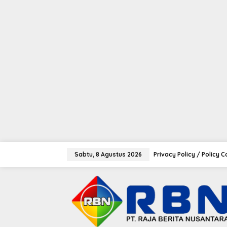
tutup
L
e
Sabtu, 8 Agustus 2026
Privacy Policy / Policy 
w
a
t
i
k
e
k