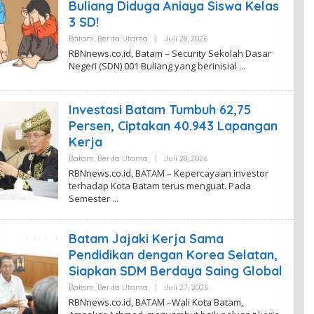
Buliang Diduga Aniaya Siswa Kelas
S
A
3 SD!
R
I
Batam
,
Berita Utama
|
Juli 28, 2026
O
L
RBNnews.co.id, Batam – Security Sekolah Dasar
E
Negeri (SDN) 001 Buliang yang berinisial
H
R
E
D
Investasi Batam Tumbuh 62,75
A
K
Persen, Ciptakan 40.943 Lapangan
S
I
Kerja
R
B
Batam
,
Berita Utama
|
Juli 28, 2026
O
N
L
RBNnews.co.id, BATAM – Kepercayaan investor
N
E
terhadap Kota Batam terus menguat. Pada
E
H
W
Semester
D
S
E
V
I
Batam Jajaki Kerja Sama
T
A
Pendidikan dengan Korea Selatan,
S
A
Siapkan SDM Berdaya Saing Global
R
I
Batam
,
Berita Utama
|
Juli 27, 2026
O
L
RBNnews.co.id, BATAM –Wali Kota Batam,
E