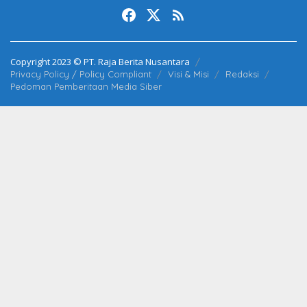
Copyright 2023 © PT. Raja Berita Nusantara
Privacy Policy / Policy Compliant
Visi & Misi
Redaksi
Pedoman Pemberitaan Media Siber