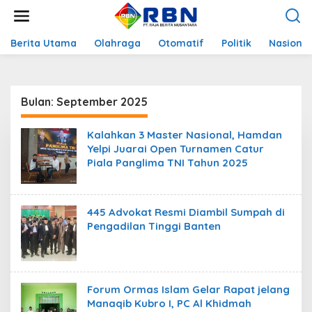
L
e
w
a
Berita Utama
Olahraga
Otomatif
Politik
Nasional
t
i
k
e
Bulan:
September 2025
k
o
n
Kalahkan 3 Master Nasional, Hamdan
t
Yelpi Juarai Open Turnamen Catur
e
Piala Panglima TNI Tahun 2025
n
445 Advokat Resmi Diambil Sumpah di
Pengadilan Tinggi Banten
Forum Ormas Islam Gelar Rapat jelang
Manaqib Kubro I, PC Al Khidmah