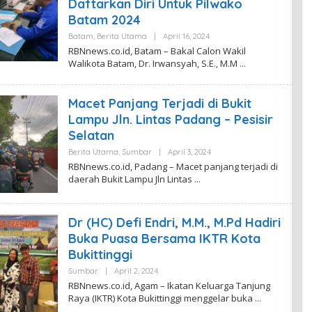
Daftarkan Diri Untuk Pilwako
B
Batam 2024
N
N
Batam
,
Berita Utama
|
April 16, 2024
O
E
L
W
RBNnews.co.id, Batam – Bakal Calon Wakil
E
S
Walikota Batam, Dr. Irwansyah, S.E., M.M
H
R
E
D
Macet Panjang Terjadi di Bukit
A
K
Lampu Jln. Lintas Padang – Pesisir
S
Selatan
I
R
Berita Utama
,
Sumbar
|
April 3, 2024
O
B
L
N
RBNnews.co.id, Padang – Macet panjang terjadi di
E
N
daerah Bukit Lampu Jln Lintas
H
E
R
W
E
S
D
Dr (HC) Defi Endri, M.M., M.Pd Hadiri
A
K
Buka Puasa Bersama IKTR Kota
S
I
Bukittinggi
R
B
Sumbar
|
April 2, 2024
O
N
L
RBNnews.co.id, Agam – Ikatan Keluarga Tanjung
N
E
Raya (IKTR) Kota Bukittinggi menggelar buka
E
H
W
R