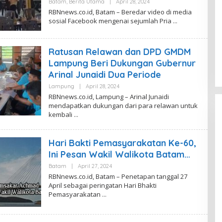
Batam
,
Berita Utama
|
April 28, 2024
O
N
L
RBNnews.co.id, Batam – Beredar video di media
N
E
sosial Facebook mengenai sejumlah Pria
E
H
W
R
S
E
D
Ratusan Relawan dan DPD GMDM
A
K
Lampung Beri Dukungan Gubernur
S
I
Arinal Junaidi Dua Periode
R
B
Lampung
|
April 28, 2024
O
N
L
RBNnews.co.id, Lampung – Arinal Junaidi
N
E
mendapatkan dukungan dari para relawan untuk
E
H
W
kembali
R
S
E
D
A
Hari Bakti Pemasyarakatan Ke-60,
K
S
Ini Pesan Wakil Walikota Batam…
I
R
Batam
|
April 27, 2024
O
B
L
RBNnews.co.id, Batam – Penetapan tanggal 27
N
E
N
April sebagai peringatan Hari Bhakti
H
E
Pemasyarakatan
R
W
E
S
D
A
K