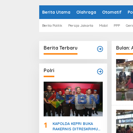
o
n
t
Berita Utama
Olahraga
Otomatif
Po
e
n
Berita Politik
Persija Jakarta
Mobil
PPP
Geri
Berita Terbaru
Bulan:
Polri
1
KAPOLDA KEPRI BUKA
RAKERNIS DITRESKRIMUM