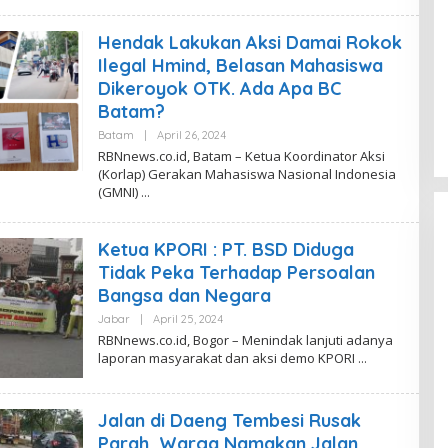
S
I
Hendak Lakukan Aksi Damai Rokok
R
B
Ilegal Hmind, Belasan Mahasiswa
N
N
Dikeroyok OTK. Ada Apa BC
E
Batam?
W
S
Batam
|
April 26, 2024
O
L
RBNnews.co.id, Batam – Ketua Koordinator Aksi
E
(Korlap) Gerakan Mahasiswa Nasional Indonesia
H
(GMNI)
R
E
D
A
Ketua KPORI : PT. BSD Diduga
K
S
Tidak Peka Terhadap Persoalan
I
R
Bangsa dan Negara
B
N
Jabar
|
April 25, 2024
O
N
L
RBNnews.co.id, Bogor – Menindak lanjuti adanya
E
E
laporan masyarakat dan aksi demo KPORI
W
H
S
R
E
D
Jalan di Daeng Tembesi Rusak
A
K
Parah, Warga Namakan Jalan
S