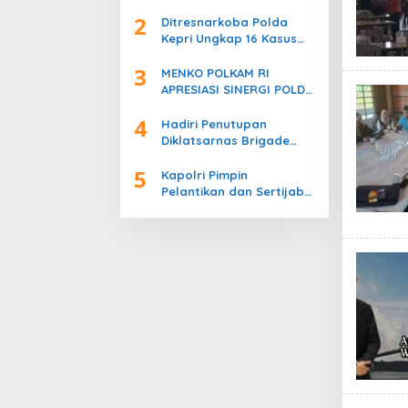
T.A. 2026, PERKUAT
2
SINERGI POLRI DAN
Ditresnarkoba Polda
KEJAKSAAN
Kepri Ungkap 16 Kasus
Narkotika, 17 Tersangka
3
Diamankan!
MENKO POLKAM RI
APRESIASI SINERGI POLDA
KEPRI JAGA STABILITAS
4
KEAMANAN DAN DUKUNG
Hadiri Penutupan
IKLIM INVESTASI
Diklatsarnas Brigade
Persis, Kapolri Serukan
5
Jaga Persatuan-
Kapolri Pimpin
Kesatuan
Pelantikan dan Sertijab
Enam Kapolda Jajaran