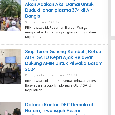
S
Akan Adakan Aksi Damai Untuk
I
R
Duduki lahan plasma 374 di Air
B
Bangis
N
N
Sumbar
|
April 19, 2024
O
E
L
W
RBNnews.co.id, Pasaman Barat – Warga
E
S
masyarakat Air Bangis yang tergabung dalam
H
Koperasi
R
E
D
A
Siap Turun Gunung Kembali, Ketua
K
S
ABRI SATU Kepri Ajak Relawan
I
R
Dukung AMIR Untuk Pilwako Batam
B
2024
N
N
Batam
,
Berita Utama
|
April 17, 2024
O
E
L
W
RBNnews.co.id, Batam – Ketua Relawan Anies
E
S
Baswedan Republik Indonesia (ABRI) SATU
H
Kepulauan
R
E
D
A
Datangi Kantor DPC Demokrat
K
S
Batam, Irwansyah Resmi
I
R