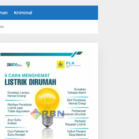
han
Kriminal
rta