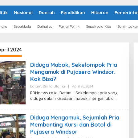
litik
Nasional
Daerah
Pendidikan
Hiburan
Pemerinta
ndra
Sepakbola
Daihatsu
Partai Politik
Sepakbola Kita
Banjir Jaka
April 2024
Diduga Mabok, Sekelompok Pria
Mengamuk di Pujasera Windsor.
Kok Bisa?
Batam
,
Berita Utama
|
April 28, 2024
O
L
RBNnews.co.id, Batam – Sekelompok pria yang
E
diduga dalam keadaan mabok, mengamuk di
H
R
E
D
Diduga Mengamuk, Sejumlah Pria
A
K
Membanting Kursi dan Botol di
S
I
Pujasera Windsor
R
B