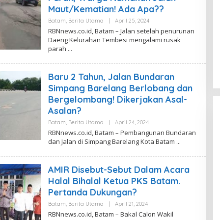
I
Maut/Kematian! Ada Apa??
R
B
Batam
,
Berita Utama
|
April 25, 2024
O
N
L
RBNnews.co.id, Batam – Jalan setelah penurunan
N
E
Daeng Kelurahan Tembesi mengalami rusak
E
H
W
parah
R
S
E
D
A
Baru 2 Tahun, Jalan Bundaran
K
S
Simpang Barelang Berlobang dan
I
R
Bergelombang! Dikerjakan Asal-
B
Asalan?
N
N
Batam
,
Berita Utama
|
April 24, 2024
O
E
L
W
RBNnews.co.id, Batam – Pembangunan Bundaran
E
S
dan Jalan di Simpang Barelang Kota Batam
H
R
E
D
AMIR Disebut-Sebut Dalam Acara
A
K
Halal Bihalal Ketua PKS Batam.
S
Pertanda Dukungan?
I
R
Batam
,
Berita Utama
|
April 21, 2024
O
B
L
N
RBNnews.co.id, Batam – Bakal Calon Wakil
E
N