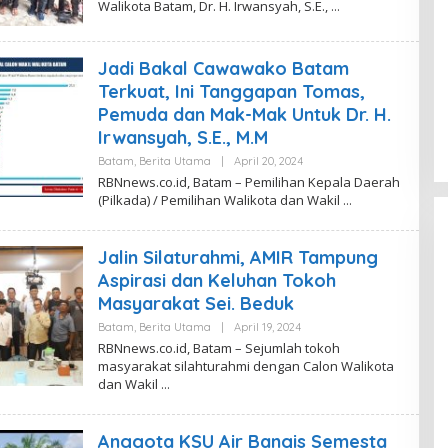
Walikota Batam, Dr. H. Irwansyah, S.E.,
H
E
R
W
E
S
D
Jadi Bakal Cawawako Batam
A
K
Terkuat, Ini Tanggapan Tomas,
S
I
Pemuda dan Mak-Mak Untuk Dr. H.
R
Irwansyah, S.E., M.M
B
N
Batam
,
Berita Utama
|
April 20, 2024
O
N
L
E
RBNnews.co.id, Batam – Pemilihan Kepala Daerah
E
W
(Pilkada) / Pemilihan Walikota dan Wakil
H
S
R
E
D
Jalin Silaturahmi, AMIR Tampung
A
K
Aspirasi dan Keluhan Tokoh
S
Masyarakat Sei. Beduk
I
R
Batam
,
Berita Utama
|
April 19, 2024
O
B
L
N
RBNnews.co.id, Batam – Sejumlah tokoh
E
N
masyarakat silahturahmi dengan Calon Walikota
H
E
dan Wakil
R
W
E
S
D
A
Anggota KSU Air Bangis Semesta
K