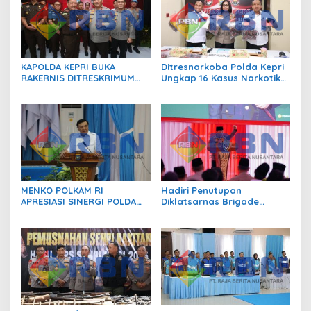
KAPOLDA KEPRI BUKA
Ditresnarkoba Polda Kepri
RAKERNIS DITRESKRIMUM
Ungkap 16 Kasus Narkotika,
T.A. 2026, PERKUAT SINERGI
17 Tersangka Diamankan!
POLRI DAN KEJAKSAAN
MENKO POLKAM RI
Hadiri Penutupan
APRESIASI SINERGI POLDA
Diklatsarnas Brigade
KEPRI JAGA STABILITAS
Persis, Kapolri Serukan
KEAMANAN DAN DUKUNG
Jaga Persatuan-Kesatuan
IKLIM INVESTASI