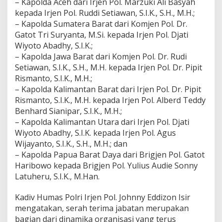
– Kapolda Aceh dari Irjen Pol. Marzuki Ali Basyah
l
kepada Irjen Pol. Ruddi Setiawan, S.I.K., S.H., M.H.;
d
a
– Kapolda Sumatera Barat dari Komjen Pol. Dr.
J
Gatot Tri Suryanta, M.Si. kepada Irjen Pol. Djati
a
Wiyoto Abadhy, S.I.K.;
j
– Kapolda Jawa Barat dari Komjen Pol. Dr. Rudi
a
r
Setiawan, S.I.K., S.H., M.H. kepada Irjen Pol. Dr. Pipit
a
Rismanto, S.I.K., M.H.;
n
– Kapolda Kalimantan Barat dari Irjen Pol. Dr. Pipit
Rismanto, S.I.K., M.H. kepada Irjen Pol. Alberd Teddy
Benhard Sianipar, S.I.K., M.H.;
– Kapolda Kalimantan Utara dari Irjen Pol. Djati
Wiyoto Abadhy, S.I.K. kepada Irjen Pol. Agus
Wijayanto, S.I.K., S.H., M.H.; dan
– Kapolda Papua Barat Daya dari Brigjen Pol. Gatot
Haribowo kepada Brigjen Pol. Yulius Audie Sonny
Latuheru, S.I.K., M.Han.
Kadiv Humas Polri Irjen Pol. Johnny Eddizon Isir
mengatakan, serah terima jabatan merupakan
bagian dari dinamika organisasi yang terus