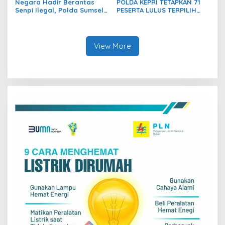
Negara Hadir Berantas
POLDA KEPRI TETAPKAN 71
Senpi Ilegal, Polda Sumsel
PESERTA LULUS TERPILIH
Musnahkan Ratusan
PADA SIDANG KELULUSAN
Senjata Api Hasil Ops Senpi
AKHIR PENERIMAAN BINTARA
Musi 2026
DAN TAMTAMA POLRI T.A.
2026
View More