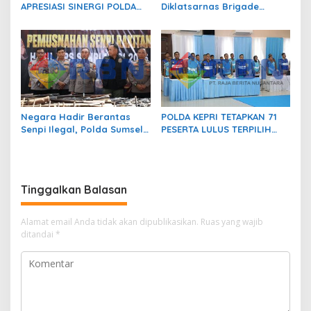
APRESIASI SINERGI POLDA
Diklatsarnas Brigade
KEPRI JAGA STABILITAS
Persis, Kapolri Serukan
KEAMANAN DAN DUKUNG
Jaga Persatuan-Kesatuan
IKLIM INVESTASI
Negara Hadir Berantas
POLDA KEPRI TETAPKAN 71
Senpi Ilegal, Polda Sumsel
PESERTA LULUS TERPILIH
Musnahkan Ratusan
PADA SIDANG KELULUSAN
Senjata Api Hasil Ops Senpi
AKHIR PENERIMAAN BINTARA
Musi 2026
DAN TAMTAMA POLRI T.A.
2026
Tinggalkan Balasan
Alamat email Anda tidak akan dipublikasikan.
Ruas yang wajib
ditandai
*