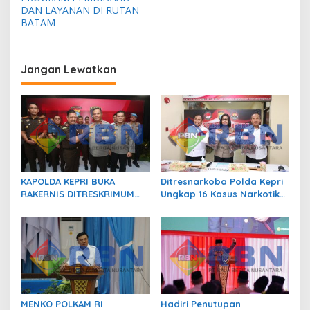
g
DAN LAYANAN DI RUTAN
a
BATAM
s
i
Jangan Lewatkan
p
o
s
KAPOLDA KEPRI BUKA
Ditresnarkoba Polda Kepri
RAKERNIS DITRESKRIMUM
Ungkap 16 Kasus Narkotika,
T.A. 2026, PERKUAT SINERGI
17 Tersangka Diamankan!
POLRI DAN KEJAKSAAN
MENKO POLKAM RI
Hadiri Penutupan