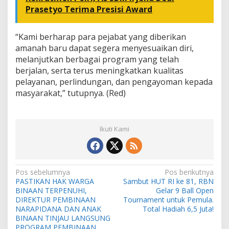
Prasetyo Terima Presisi Award
“Kami berharap para pejabat yang diberikan
amanah baru dapat segera menyesuaikan diri,
melanjutkan berbagai program yang telah
berjalan, serta terus meningkatkan kualitas
pelayanan, perlindungan, dan pengayoman kepada
masyarakat,” tutupnya. (Red)
Ikuti Kami
N
Pos sebelumnya
Pos berikutnya
PASTIKAN HAK WARGA
Sambut HUT RI ke 81, RBN
a
BINAAN TERPENUHI,
Gelar 9 Ball Open
v
DIREKTUR PEMBINAAN
Tournament untuk Pemula.
NARAPIDANA DAN ANAK
Total Hadiah 6,5 Juta!
i
BINAAN TINJAU LANGSUNG
PROGRAM PEMBINAAN