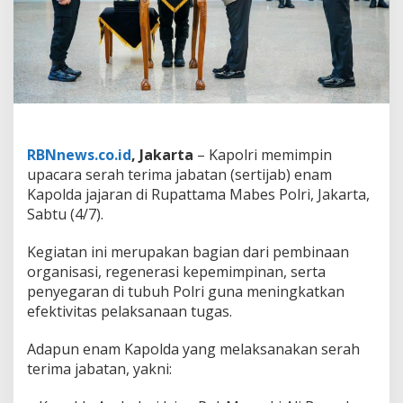
n
t
i
k
a
n
d
a
n
S
RBNnews.co.id
, Jakarta
– Kapolri memimpin
e
upacara serah terima jabatan (sertijab) enam
r
Kapolda jajaran di Rupattama Mabes Polri, Jakarta,
t
Sabtu (4/7).
i
j
a
Kegiatan ini merupakan bagian dari pembinaan
b
organisasi, regenerasi kepemimpinan, serta
E
penyegaran di tubuh Polri guna meningkatkan
n
efektivitas pelaksanaan tugas.
a
m
K
Adapun enam Kapolda yang melaksanakan serah
a
terima jabatan, yakni:
p
o