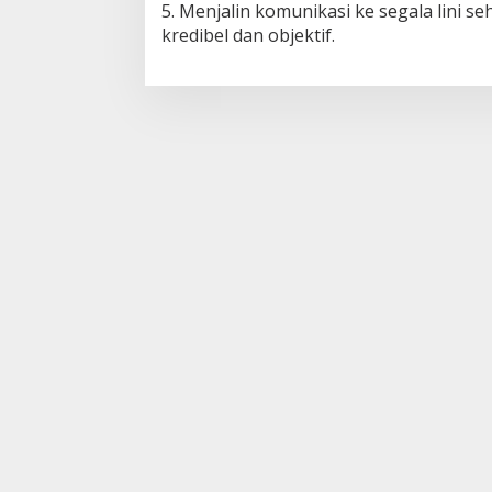
5. Menjalin komunikasi ke segala lini seh
R
E
kredibel dan objektif.
D
A
K
S
I
2