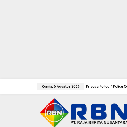
tutup
L
e
Kamis, 6 Agustus 2026
Privacy Policy / Policy 
w
a
t
i
k
e
k