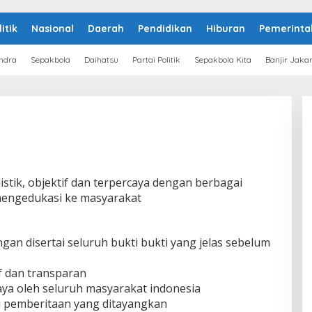
litik
Nasional
Daerah
Pendidikan
Hiburan
Pemerinta
ndra
Sepakbola
Daihatsu
Partai Politik
Sepakbola Kita
Banjir Jaka
istik, objektif dan terpercaya dengan berbagai
 mengedukasi ke masyarakat
gan disertai seluruh bukti bukti yang jelas sebelum
f dan transparan
caya oleh seluruh masyarakat indonesia
i pemberitaan yang ditayangkan