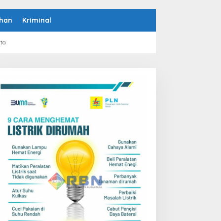
han
Kriminal
rta