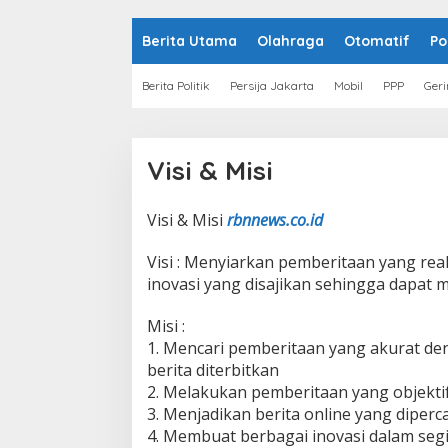
o
n
t
Berita Utama
Olahraga
Otomatif
Po
e
n
Berita Politik
Persija Jakarta
Mobil
PPP
Geri
Visi & Misi
Visi & Misi
rbnnews.co.id
|
M
A
Visi : Menyiarkan pemberitaan yang real
R
E
inovasi yang disajikan sehingga dapat
T
1
1
Misi :
,
1. Mencari pemberitaan yang akurat den
2
0
berita diterbitkan
2
2. Melakukan pemberitaan yang objekti
3
O
3. Menjadikan berita online yang diper
L
E
4. Membuat berbagai inovasi dalam seg
H