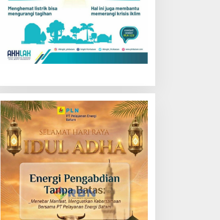
i Forum Nasional,
Wako Amsakar : RT/RW
msakar Tegaskan
Tidak Bertugas Memungut
ransmigrasi Jadi
Pajak
enggerak Pemerataan
embangunan