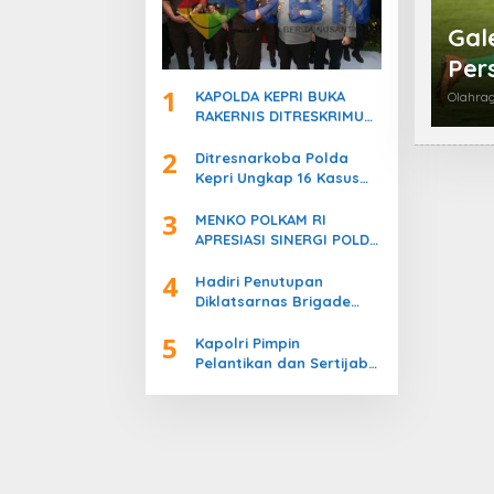
Gal
Per
1
KAPOLDA KEPRI BUKA
Olahra
RAKERNIS DITRESKRIMUM
T.A. 2026, PERKUAT
2
SINERGI POLRI DAN
Ditresnarkoba Polda
KEJAKSAAN
Kepri Ungkap 16 Kasus
Narkotika, 17 Tersangka
3
Diamankan!
MENKO POLKAM RI
APRESIASI SINERGI POLDA
KEPRI JAGA STABILITAS
4
KEAMANAN DAN DUKUNG
Hadiri Penutupan
IKLIM INVESTASI
Diklatsarnas Brigade
Persis, Kapolri Serukan
5
Jaga Persatuan-
Kapolri Pimpin
Kesatuan
Pelantikan dan Sertijab
Enam Kapolda Jajaran