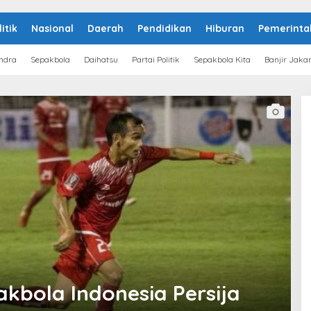
litik
Nasional
Daerah
Pendidikan
Hiburan
Pemerinta
ndra
Sepakbola
Daihatsu
Partai Politik
Sepakbola Kita
Banjir Jaka
akbola Indonesia Persija