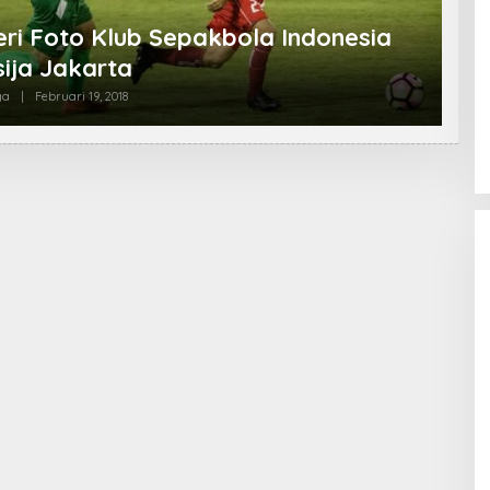
eri Foto Klub Sepakbola Indonesia
sija Jakarta
ga
|
Februari 19, 2018
O
L
E
H
R
E
D
A
K
S
I
2