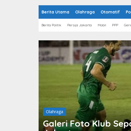
o
n
t
Berita Utama
Olahraga
Otomatif
Po
e
n
Berita Politik
Persija Jakarta
Mobil
PPP
Geri
Olahraga
Galeri Foto Klub Sep