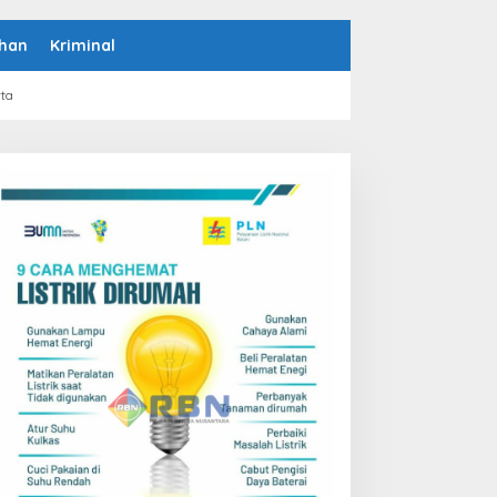
han
Kriminal
rta