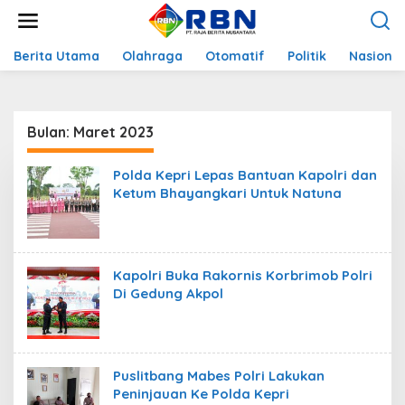
L
e
w
a
Berita Utama
Olahraga
Otomatif
Politik
Nasional
t
i
k
e
Bulan:
Maret 2023
k
o
n
Polda Kepri Lepas Bantuan Kapolri dan
t
Ketum Bhayangkari Untuk Natuna
e
n
Kapolri Buka Rakornis Korbrimob Polri
Di Gedung Akpol
Puslitbang Mabes Polri Lakukan
Peninjauan Ke Polda Kepri