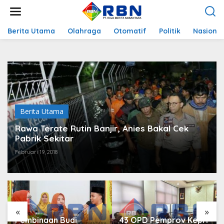
L
e
w
a
Berita Utama
Olahraga
Otomatif
Politik
Nasional
t
i
k
e
k
o
n
t
Berita Utama
e
n
Rawa Terate Rutin Banjir, Anies Bakal Cek
Pabrik Sekitar
Februari 19, 2018
«
»
Pembinaan Budi
43 OPD Pemprov Kepri