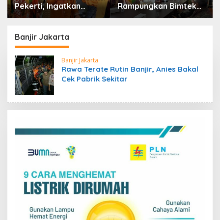
Pekerti, Ingatkan
Rampungkan Bimtek
Pelajar Jauhi
e-Monev KIP 2026,
Perundungan hingga
Komitmen Pimpinan
Bijak Bermedia Sosial
Kunci Utama Capaian
Banjir Jakarta
Predikat Informatif
Banjir Jakarta
Rawa Terate Rutin Banjir, Anies Bakal
Cek Pabrik Sekitar