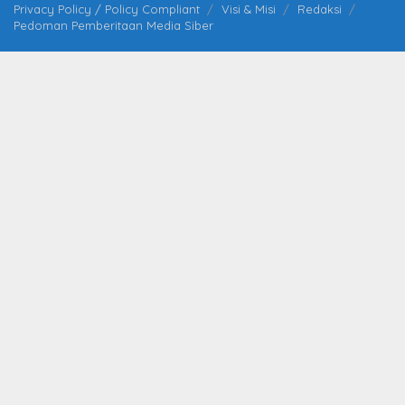
Privacy Policy / Policy Compliant
Visi & Misi
Redaksi
Pedoman Pemberitaan Media Siber