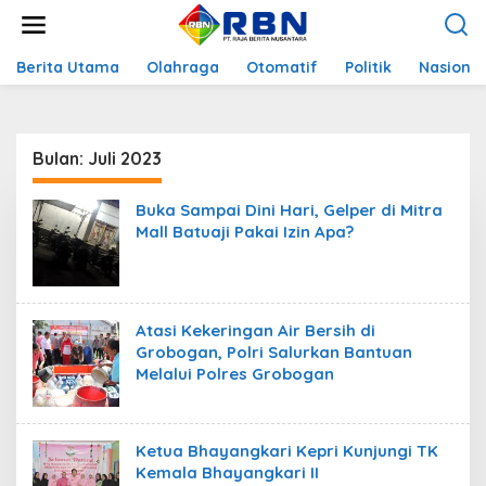
L
e
w
a
Berita Utama
Olahraga
Otomatif
Politik
Nasional
t
i
k
e
Bulan:
Juli 2023
k
o
n
Buka Sampai Dini Hari, Gelper di Mitra
t
Mall Batuaji Pakai Izin Apa?
e
n
Atasi Kekeringan Air Bersih di
Grobogan, Polri Salurkan Bantuan
Melalui Polres Grobogan
Ketua Bhayangkari Kepri Kunjungi TK
Kemala Bhayangkari II