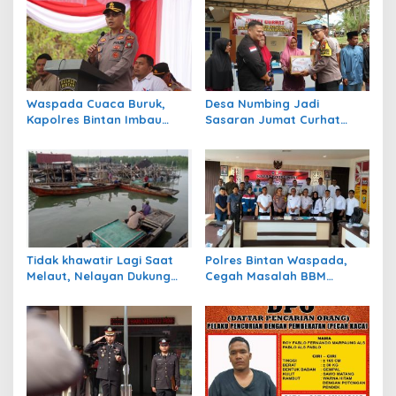
i
p
o
s
Waspada Cuaca Buruk,
Desa Numbing Jadi
Kapolres Bintan Imbau
Sasaran Jumat Curhat
Warga Batasi Aktivitas Laut
Polres Bintan, Dengarkan
Aspirasi Warga dan
Bagikan Sembako
Tidak khawatir Lagi Saat
Polres Bintan Waspada,
Melaut, Nelayan Dukung
Cegah Masalah BBM
Program Ansar – Nyanyang
Subsidi Jelang Pilkada
BPJS Ketenagakerjaan