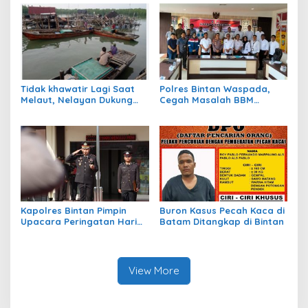
Bagikan Sembako
Tidak khawatir Lagi Saat
Polres Bintan Waspada,
Melaut, Nelayan Dukung
Cegah Masalah BBM
Program Ansar – Nyanyang
Subsidi Jelang Pilkada
BPJS Ketenagakerjaan
Kapolres Bintan Pimpin
Buron Kasus Pecah Kaca di
Upacara Peringatan Hari
Batam Ditangkap di Bintan
Kesaktian Pancasila
View More