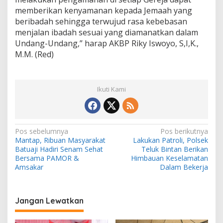
memberikan kenyamanan kepada Jemaah yang
beribadah sehingga terwujud rasa kebebasan
menjalan ibadah sesuai yang diamanatkan dalam
Undang-Undang,” harap AKBP Riky Iswoyo, S,I,K.,
M.M. (Red)
Ikuti Kami
N
Pos sebelumnya
Pos berikutnya
Mantap, Ribuan Masyarakat
Lakukan Patroli, Polsek
a
Batuaji Hadiri Senam Sehat
Teluk Bintan Berikan
v
Bersama PAMOR &
Himbauan Keselamatan
Amsakar
Dalam Bekerja
i
g
a
Jangan Lewatkan
s