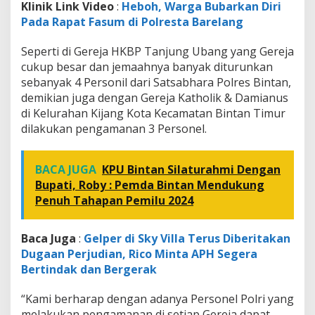
Klinik Link Video
:
Heboh, Warga Bubarkan Diri
Pada Rapat Fasum di Polresta Barelang
Seperti di Gereja HKBP Tanjung Ubang yang Gereja
cukup besar dan jemaahnya banyak diturunkan
sebanyak 4 Personil dari Satsabhara Polres Bintan,
demikian juga dengan Gereja Katholik & Damianus
di Kelurahan Kijang Kota Kecamatan Bintan Timur
dilakukan pengamanan 3 Personel.
BACA JUGA
KPU Bintan Silaturahmi Dengan
Bupati, Roby : Pemda Bintan Mendukung
Penuh Tahapan Pemilu 2024
Baca Juga
:
Gelper di Sky Villa Terus Diberitakan
Dugaan Perjudian, Rico Minta APH Segera
Bertindak dan Bergerak
“Kami berharap dengan adanya Personel Polri yang
melakukan pengamanan di setiap Gereja dapat