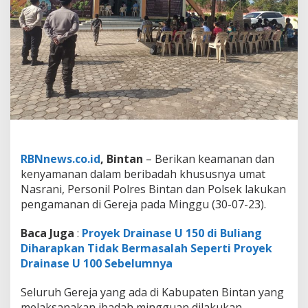
o
l
r
e
s
B
i
n
t
a
n
L
a
RBNnews.co.id
, Bintan
– Berikan keamanan dan
k
kenyamanan dalam beribadah khususnya umat
u
Nasrani, Personil Polres Bintan dan Polsek lakukan
k
a
pengamanan di Gereja pada Minggu (30-07-23).
n
P
Baca Juga
:
Proyek Drainase U 150 di Buliang
e
Diharapkan Tidak Bermasalah Seperti Proyek
n
Drainase U 100 Sebelumnya
g
a
m
Seluruh Gereja yang ada di Kabupaten Bintan yang
a
melaksanakan ibadah mingguan dilakukan