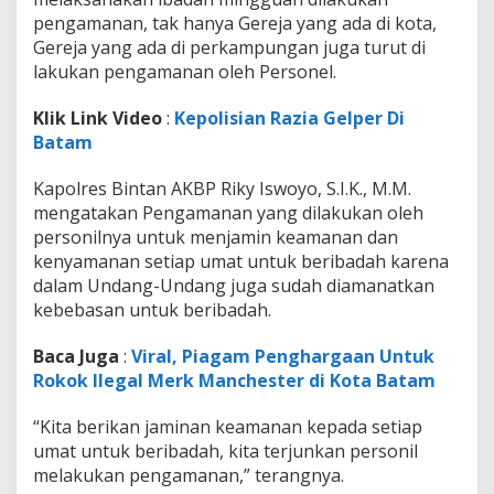
n
pengamanan, tak hanya Gereja yang ada di kota,
a
Gereja yang ada di perkampungan juga turut di
n
I
lakukan pengamanan oleh Personel.
b
a
Klik Link Video
:
Kepolisian Razia Gelper Di
d
Batam
a
h
Kapolres Bintan AKBP Riky Iswoyo, S.I.K., M.M.
U
m
mengatakan Pengamanan yang dilakukan oleh
a
personilnya untuk menjamin keamanan dan
t
kenyamanan setiap umat untuk beribadah karena
N
dalam Undang-Undang juga sudah diamanatkan
a
s
kebebasan untuk beribadah.
r
a
Baca Juga
:
Viral, Piagam Penghargaan Untuk
n
Rokok Ilegal Merk Manchester di Kota Batam
i
“Kita berikan jaminan keamanan kepada setiap
umat untuk beribadah, kita terjunkan personil
melakukan pengamanan,” terangnya.