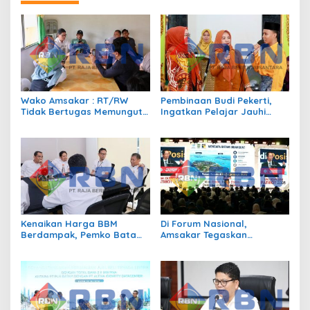
Wako Amsakar : RT/RW
Pembinaan Budi Pekerti,
Tidak Bertugas Memungut
Ingatkan Pelajar Jauhi
Pajak
Perundungan hingga Bijak
Bermedia Sosial
Kenaikan Harga BBM
Di Forum Nasional,
Berdampak, Pemko Batam
Amsakar Tegaskan
Kendalikan Inflasi Lewat
Transmigrasi Jadi
Kolaborasi TPID
Penggerak Pemerataan
Pembangunan