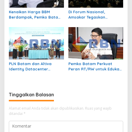
Kenaikan Harga BBM
Di Forum Nasional,
Berdampak, Pemko Batam
Amsakar Tegaskan
Kendalikan Inflasi Lewat
Transmigrasi Jadi
Kolaborasi TPID
Penggerak Pemerataan
Pembangunan
PLN Batam dan Altiva
Pemko Batam Perkuat
Identity Datacenter
Peran RT/RW untuk Edukasi
Tandatangani PJBTL 2 x 345
Dalam Kepatuhan Bayar
MVA, Perkuat Batam
Pajak Kendaraan Bermotor
sebagai Pusat Ekonomi
Digital
Tinggalkan Balasan
Alamat email Anda tidak akan dipublikasikan.
Ruas yang wajib
ditandai
*