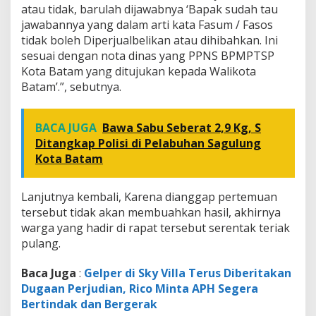
atau tidak, barulah dijawabnya ‘Bapak sudah tau
jawabannya yang dalam arti kata Fasum / Fasos
tidak boleh Diperjualbelikan atau dihibahkan. Ini
sesuai dengan nota dinas yang PPNS BPMPTSP
Kota Batam yang ditujukan kepada Walikota
Batam’.”, sebutnya.
BACA JUGA
Bawa Sabu Seberat 2,9 Kg, S
Ditangkap Polisi di Pelabuhan Sagulung
Kota Batam
Lanjutnya kembali, Karena dianggap pertemuan
tersebut tidak akan membuahkan hasil, akhirnya
warga yang hadir di rapat tersebut serentak teriak
pulang.
Baca Juga
:
Gelper di Sky Villa Terus Diberitakan
Dugaan Perjudian, Rico Minta APH Segera
Bertindak dan Bergerak