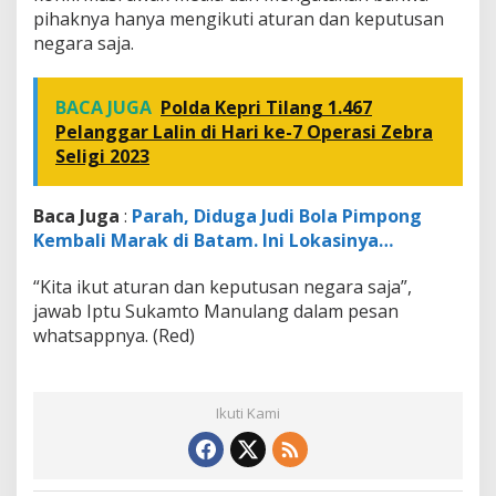
pihaknya hanya mengikuti aturan dan keputusan
negara saja.
BACA JUGA
Polda Kepri Tilang 1.467
Pelanggar Lalin di Hari ke-7 Operasi Zebra
Seligi 2023
Baca Juga
:
Parah, Diduga Judi Bola Pimpong
Kembali Marak di Batam. Ini Lokasinya…
“Kita ikut aturan dan keputusan negara saja”,
jawab Iptu Sukamto Manulang dalam pesan
whatsappnya. (Red)
Ikuti Kami