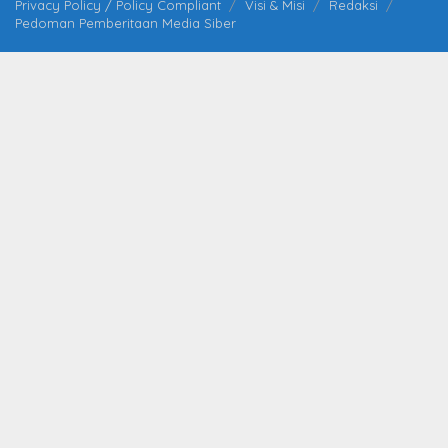
Privacy Policy / Policy Compliant
Visi & Misi
Redaksi
Pedoman Pemberitaan Media Siber