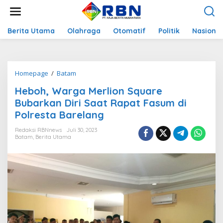
L
e
w
a
Berita Utama
Olahraga
Otomatif
Politik
Nasional
t
i
k
e
Homepage
/
Batam
H
k
e
o
Heboh, Warga Merlion Square
b
n
o
Bubarkan Diri Saat Rapat Fasum di
t
h
e
Polresta Barelang
,
n
W
Redaksi RBNnews
Juli 30, 2023
a
Batam
,
Berita Utama
r
g
a
M
e
r
l
i
o