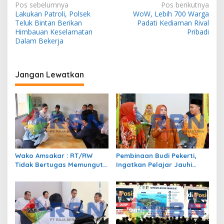
N
Pos sebelumnya
Pos berikutnya
Lakukan Patroli, Polsek
WoW, Lebih 700 Warga
a
Teluk Bintan Berikan
Padati Kediaman Rival
v
Himbauan Keselamatan
Pribadi
Dalam Bekerja
i
g
a
Jangan Lewatkan
s
i
p
o
s
Wako Amsakar : RT/RW
Pembinaan Budi Pekerti,
Tidak Bertugas Memungut
Ingatkan Pelajar Jauhi
Pajak
Perundungan hingga Bijak
Bermedia Sosial