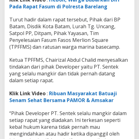
p
Pada Rapat Fasum di Polresta Barelang
a
t
Turut hadir dalam rapat tersebut, Pihak dari BP
F
a
Batam, Disdik Kota Batam, Lurah Tg. Uncang,
s
Satpol PP, Ditpam, Pihak Yayasan, Tim
u
Penyelesaian Fasum Fasos Merlion Square
m
(TPFFMS) dan ratusan warga marina basecamp.
d
i
P
Ketua TPFFMS, Chairizal Abdul Chalid menyesalkan
o
tindakan dari pihak Developer yaitu PT. Sentek
l
yang selalu mangkir dan tidak pernah datang
r
dalam setiap rapat.
e
s
t
Klik Link Video
:
Ribuan Masyarakat Batuaji
a
Senam Sehat Bersama PAMOR & Amsakar
B
a
“Pihak Developer PT. Sentek selalu mangkir dalam
r
setiap rapat yang diadakan. Ini terkesan seperti
e
l
kebal hukum karena tidak pernah mau
a
mengindahkan atau hadir ketika dipanggil oleh
n