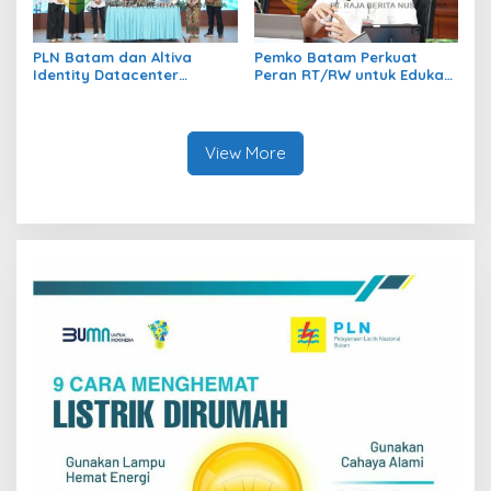
PLN Batam dan Altiva
Pemko Batam Perkuat
Identity Datacenter
Peran RT/RW untuk Edukasi
Tandatangani PJBTL 2 x 345
Dalam Kepatuhan Bayar
MVA, Perkuat Batam
Pajak Kendaraan Bermotor
sebagai Pusat Ekonomi
Digital
View More