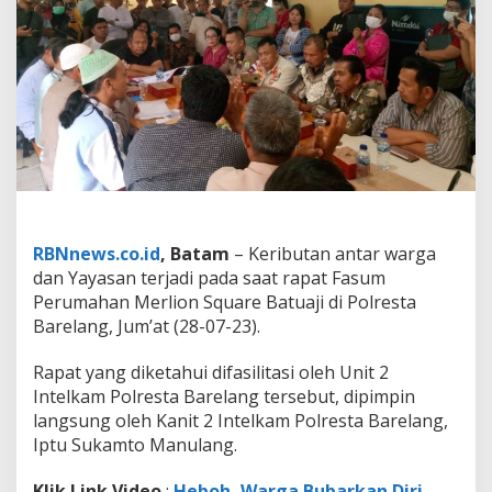
n
S
q
u
a
r
e
B
u
b
a
r
k
RBNnews.co.id
, Batam
– Keributan antar warga
a
dan Yayasan terjadi pada saat rapat Fasum
n
Perumahan Merlion Square Batuaji di Polresta
D
i
Barelang, Jum’at (28-07-23).
r
i
Rapat yang diketahui difasilitasi oleh Unit 2
S
Intelkam Polresta Barelang tersebut, dipimpin
a
langsung oleh Kanit 2 Intelkam Polresta Barelang,
a
t
Iptu Sukamto Manulang.
R
a
Klik Link Video
:
Heboh, Warga Bubarkan Diri