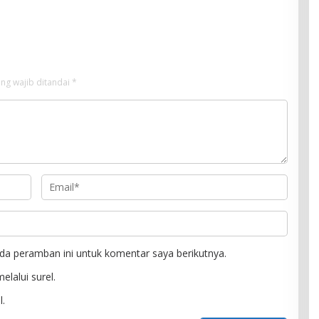
n Polri
ng wajib ditandai
*
da peramban ini untuk komentar saya berikutnya.
elalui surel.
l.