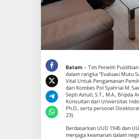
l
d
a
K
e
p
r
i
Batam
– Tim Peneliti Puslitba
dalam rangka “Evaluasi Mutu 
Vital Untuk Pengamanan Pemilu 
dari Kombes Pol Syahrial M. Sa
Septi Astuti, S.T., M.A., Bripd
Konsultan dari Universitas Indo
Ph.D., serta personel Direktora
23).
Berdasarkan UUD 1945 dan UU 
menjaga keamanan dalam neger