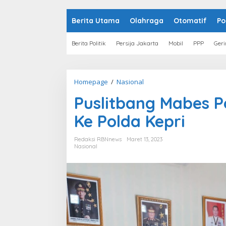
o
n
t
Berita Utama
Olahraga
Otomatif
Po
e
n
Berita Politik
Persija Jakarta
Mobil
PPP
Geri
Homepage
/
Nasional
P
u
Puslitbang Mabes P
s
l
Ke Polda Kepri
i
t
b
Redaksi RBNnews
Maret 13, 2023
a
Nasional
n
g
M
a
b
e
s
P