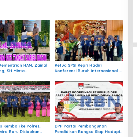
Kementrian HAM, Zainal
Ketua SPSI Kepri Hadiri
g, SH Minta
Konferensi Buruh Internasional di
gan Atas 420 Warga
Swiss. Indonesia di Garis
eribu Batam
Terdepan Perjuangkan Nasib
Pekerja Platform!
s Kembali ke Polres,
DPP Partai Pembangunan
wira Baru Disiapkan
Pendidikan Bangsa Siap Hadapi
Garda Terdepan
Pemilu 2029