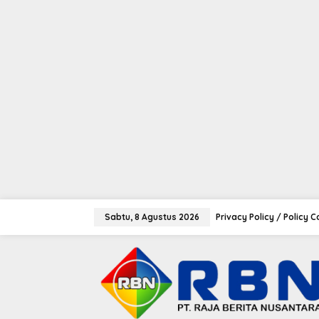
tutup
L
e
Sabtu, 8 Agustus 2026
Privacy Policy / Policy 
w
a
t
i
k
e
k