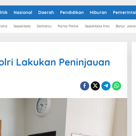
litik
Nasional
Daerah
Pendidikan
Hiburan
Pemerinta
ndra
Sepakbola
Daihatsu
Partai Politik
Sepakbola Kita
Banjir Jaka
olri Lakukan Peninjauan