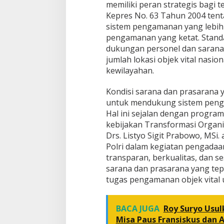
memiliki peran strategis bagi
Kepres No. 63 Tahun 2004 ten
sistem pengamanan yang lebih 
pengamanan yang ketat. Standa
dukungan personel dan sarana
jumlah lokasi objek vital nasio
kewilayahan.
Kondisi sarana dan prasarana
untuk mendukung sistem penga
Hal ini sejalan dengan program
kebijakan Transformasi Organis
Drs. Listyo Sigit Prabowo, MS
Polri dalam kegiatan pengadaan
transparan, berkualitas, dan s
sarana dan prasarana yang tep
tugas pengamanan objek vita
BACA JUGA
Roy Suryo Usul
Misa Paus Fransiskus dan 