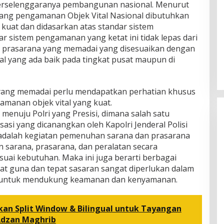
 terselenggaranya pembangunan nasional. Menurut
tang pengamanan Objek Vital Nasional dibutuhkan
kuat dan didasarkan atas standar sistem
r sistem pengamanan yang ketat ini tidak lepas dari
 prasarana yang memadai yang disesuaikan dengan
nal yang ada baik pada tingkat pusat maupun di
 yang memadai perlu mendapatkan perhatian khusus
manan objek vital yang kuat.
 menuju Polri yang Presisi, dimana salah satu
asi yang dicanangkan oleh Kapolri Jenderal Polisi
i. adalah kegiatan pemenuhan sarana dan prasarana
 sarana, prasarana, dan peralatan secara
esuai kebutuhan. Maka ini juga berarti berbagai
at guna dan tepat sasaran sangat diperlukan dalam
l untuk mendukung keamanan dan kenyamanan.
kan Split Window & Bilingual untuk Tayangan
Adzan Maghrib