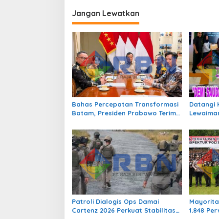
g
Jangan Lewatkan
a
s
i
p
o
s
Bahas Percepatan Transformasi
Datangi 
Batam, Presiden Prabowo Terima
Lewaiman
Jajaran Pimpinan BP Batam
Pertolon
Tengki S
Patroli Dialogis Ops Damai
Mayorita
Cartenz 2026 Perkuat Stabilitas
1.848 Per
Keamanan di Distrik Sinak
Perkuat 