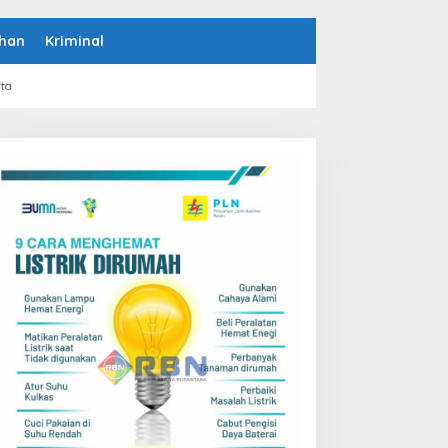
han
Kriminal
rta