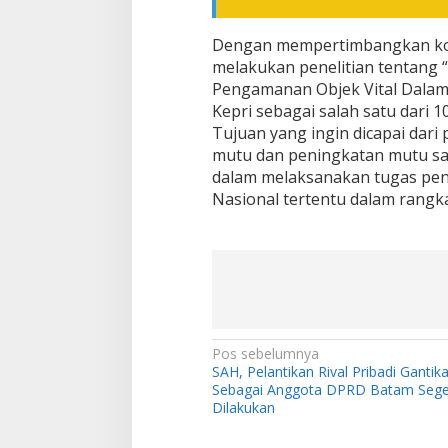
Dengan mempertimbangkan kond
melakukan penelitian tentang 
Pengamanan Objek Vital Dalam
Kepri sebagai salah satu dari 1
Tujuan yang ingin dicapai dari 
mutu dan peningkatan mutu sa
dalam melaksanakan tugas peng
Nasional tertentu dalam rang
N
Pos sebelumnya
SAH, Pelantikan Rival Pribadi Ganti
a
Sebagai Anggota DPRD Batam Sege
v
Dilakukan
i