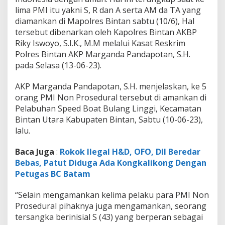
n
lima PMI itu yakni S, R dan A serta AM da TA yang
g
diamankan di Mapolres Bintan sabtu (10/6), Hal
k
a
tersebut dibenarkan oleh Kapolres Bintan AKBP
d
Riky Iswoyo, S.I.K., M.M melalui Kasat Reskrim
a
Polres Bintan AKP Marganda Pandapotan, S.H.
n
pada Selasa (13-06-23).
5
P
M
AKP Marganda Pandapotan, S.H. menjelaskan, ke 5
I
orang PMI Non Prosedural tersebut di amankan di
N
Pelabuhan Speed Boat Bulang Linggi, Kecamatan
o
Bintan Utara Kabupaten Bintan, Sabtu (10-06-23),
n
lalu.
P
r
o
Baca Juga
:
Rokok Ilegal H&D, OFO, Dll Beredar
s
Bebas, Patut Diduga Ada Kongkalikong Dengan
e
Petugas BC Batam
d
u
r
“Selain mengamankan kelima pelaku para PMI Non
a
Prosedural pihaknya juga mengamankan, seorang
l
tersangka berinisial S (43) yang berperan sebagai