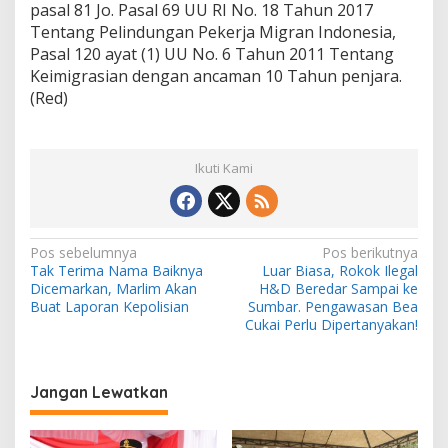
pasal 81 Jo. Pasal 69 UU RI No. 18 Tahun 2017
Tentang Pelindungan Pekerja Migran Indonesia,
Pasal 120 ayat (1) UU No. 6 Tahun 2011 Tentang
Keimigrasian dengan ancaman 10 Tahun penjara.
(Red)
Ikuti Kami
N
Pos sebelumnya
Pos berikutnya
Tak Terima Nama Baiknya
Luar Biasa, Rokok Ilegal
a
Dicemarkan, Marlim Akan
H&D Beredar Sampai ke
v
Buat Laporan Kepolisian
Sumbar. Pengawasan Bea
Cukai Perlu Dipertanyakan!
i
g
a
Jangan Lewatkan
s