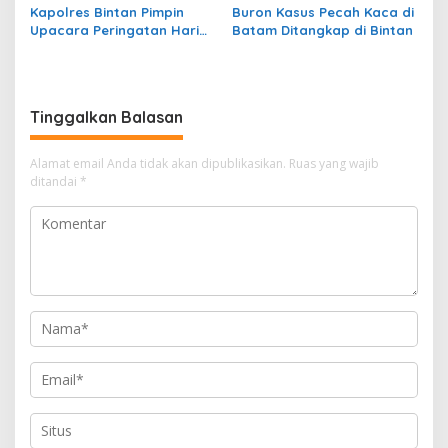
Kapolres Bintan Pimpin
Buron Kasus Pecah Kaca di
Upacara Peringatan Hari
Batam Ditangkap di Bintan
Kesaktian Pancasila
Tinggalkan Balasan
Alamat email Anda tidak akan dipublikasikan.
Ruas yang wajib
ditandai
*