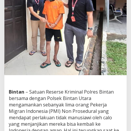
P
o
l
r
e
s
B
i
n
t
a
n
A
m
a
n
k
a
Bintan
– Satuan Reserse Kriminal Polres Bintan
n
bersama dengan Polsek Bintan Utara
1
mengamankan sebanyak lima orang Pekerja
T
Migran Indonesia (PMI) Non Prosedural yang
e
mendapat perlakuan tidak manusiawi oleh calo
r
s
yang menjanjikan mereka bisa kembali ke
a
Indonesia dengan aman. Hal ini terungkap saat ke