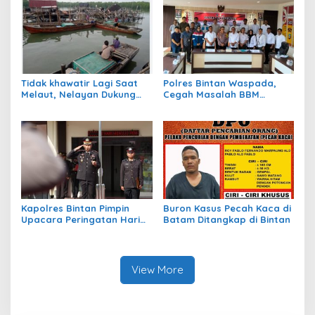
Bagikan Sembako
Tidak khawatir Lagi Saat
Polres Bintan Waspada,
Melaut, Nelayan Dukung
Cegah Masalah BBM
Program Ansar – Nyanyang
Subsidi Jelang Pilkada
BPJS Ketenagakerjaan
Kapolres Bintan Pimpin
Buron Kasus Pecah Kaca di
Upacara Peringatan Hari
Batam Ditangkap di Bintan
Kesaktian Pancasila
View More