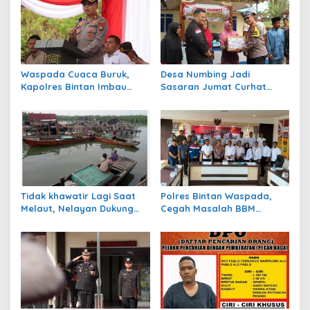
i
p
o
s
Waspada Cuaca Buruk,
Desa Numbing Jadi
Kapolres Bintan Imbau
Sasaran Jumat Curhat
Warga Batasi Aktivitas Laut
Polres Bintan, Dengarkan
Aspirasi Warga dan
Bagikan Sembako
Tidak khawatir Lagi Saat
Polres Bintan Waspada,
Melaut, Nelayan Dukung
Cegah Masalah BBM
Program Ansar – Nyanyang
Subsidi Jelang Pilkada
BPJS Ketenagakerjaan