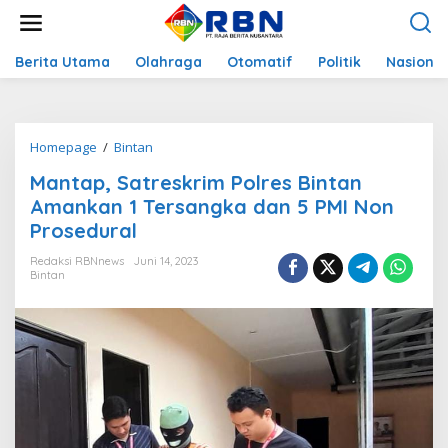
L
e
w
a
Berita Utama
Olahraga
Otomatif
Politik
Nasional
t
i
k
e
Homepage
/
Bintan
M
k
a
o
Mantap, Satreskrim Polres Bintan
n
n
t
Amankan 1 Tersangka dan 5 PMI Non
t
a
e
Prosedural
p
n
,
Redaksi RBNnews
Juni 14, 2023
S
Bintan
a
t
r
e
s
k
r
i
m