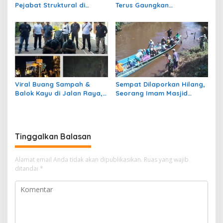
Pejabat Struktural di
Terus Gaungkan
Pemerintah Kota
Pekarangan Produktif
Pekalongan
Viral Buang Sampah &
Sempat Dilaporkan Hilang,
Balok Kayu di Jalan Raya,
Seorang Imam Masjid
2 Pelaku Diamankan Pihak
Ditemukan Meninggal Dunia
Kepolisian
Tinggalkan Balasan
Alamat email Anda tidak akan dipublikasikan.
Ruas yang wajib
ditandai
*