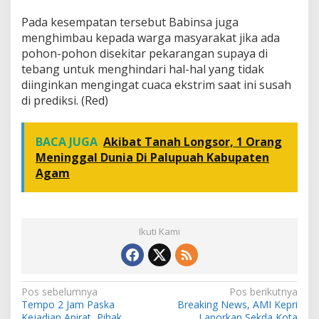
Pada kesempatan tersebut Babinsa juga
menghimbau kepada warga masyarakat jika ada
pohon-pohon disekitar pekarangan supaya di
tebang untuk menghindari hal-hal yang tidak
diinginkan mengingat cuaca ekstrim saat ini susah
di prediksi. (Red)
BACA JUGA
Akibat Tanah Longsor, 1 Orang
Meninggal Dunia Di Palupuah Kabupaten
Agam
Ikuti Kami
N
Pos sebelumnya
Pos berikutnya
Tempo 2 Jam Paska
Breaking News, AMI Kepri
a
Kejadian Anirat, Pihak
Laporkan Sekda Kota