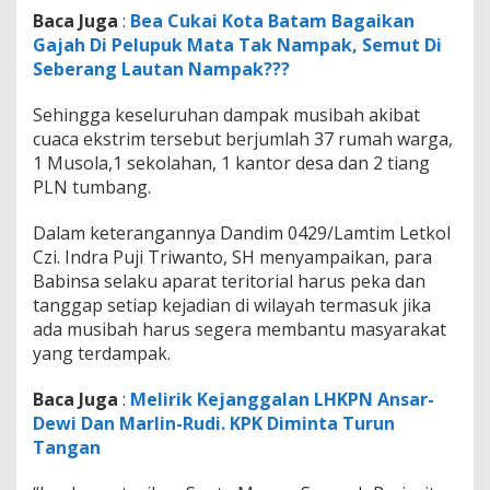
k
Baca Juga
:
Bea Cukai Kota Batam Bagaikan
a
Gajah Di Pelupuk Mata Tak Nampak, Semut Di
n
B
Seberang Lautan Nampak???
a
b
Sehingga keseluruhan dampak musibah akibat
i
cuaca ekstrim tersebut berjumlah 37 rumah warga,
n
1 Musola,1 sekolahan, 1 kantor desa dan 2 tiang
s
a
PLN tumbang.
B
a
Dalam keterangannya Dandim 0429/Lamtim Letkol
n
Czi. Indra Puji Triwanto, SH menyampaikan, para
t
Babinsa selaku aparat teritorial harus peka dan
u
M
tanggap setiap kejadian di wilayah termasuk jika
a
ada musibah harus segera membantu masyarakat
s
yang terdampak.
y
a
Baca Juga
:
Melirik Kejanggalan LHKPN Ansar-
r
a
Dewi Dan Marlin-Rudi. KPK Diminta Turun
k
Tangan
a
t