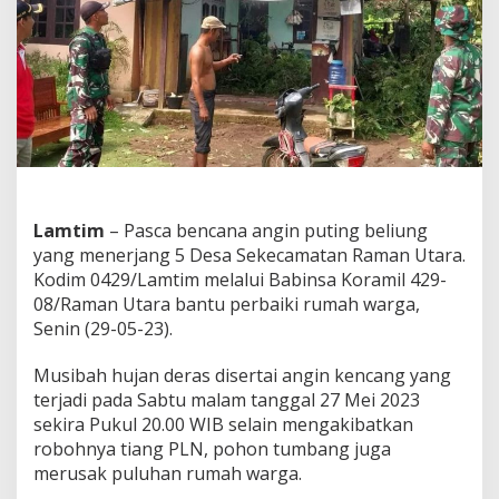
P
u
t
i
n
g
B
e
l
i
u
n
Lamtim
– Pasca bencana angin puting beliung
g
yang menerjang 5 Desa Sekecamatan Raman Utara.
,
Kodim 0429/Lamtim melalui Babinsa Koramil 429-
D
08/Raman Utara bantu perbaiki rumah warga,
a
n
Senin (29-05-23).
d
i
Musibah hujan deras disertai angin kencang yang
m
terjadi pada Sabtu malam tanggal 27 Mei 2023
K
sekira Pukul 20.00 WIB selain mengakibatkan
e
r
robohnya tiang PLN, pohon tumbang juga
a
merusak puluhan rumah warga.
h