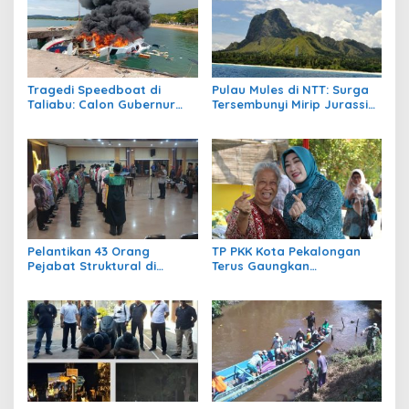
Tragedi Speedboat di
Pulau Mules di NTT: Surga
Taliabu: Calon Gubernur
Tersembunyi Mirip Jurassic
Maluku Utara Benny Laos
Park
Meninggal Dunia
Pelantikan 43 Orang
TP PKK Kota Pekalongan
Pejabat Struktural di
Terus Gaungkan
Pemerintah Kota
Pekarangan Produktif
Pekalongan