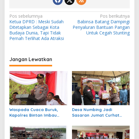
N
Pos sebelumnya
Pos berikutnya
Ketua DPRD : Meski Sudah
Babinsa Batang Dampingi
a
Ditetapkan Sebagai Kota
Penyaluran Bantuan Pangan
v
Budaya Dunia, Tapi Tidak
Untuk Cegah Stunting
Pernah Terlihat Ada Atraksi
i
g
a
Jangan Lewatkan
s
i
p
o
s
Waspada Cuaca Buruk,
Desa Numbing Jadi
Kapolres Bintan Imbau
Sasaran Jumat Curhat
Warga Batasi Aktivitas Laut
Polres Bintan, Dengarkan
Aspirasi Warga dan
Bagikan Sembako