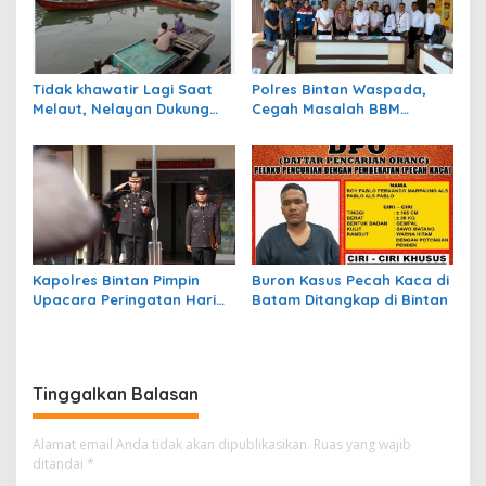
Tidak khawatir Lagi Saat
Polres Bintan Waspada,
Melaut, Nelayan Dukung
Cegah Masalah BBM
Program Ansar – Nyanyang
Subsidi Jelang Pilkada
BPJS Ketenagakerjaan
Kapolres Bintan Pimpin
Buron Kasus Pecah Kaca di
Upacara Peringatan Hari
Batam Ditangkap di Bintan
Kesaktian Pancasila
Tinggalkan Balasan
Alamat email Anda tidak akan dipublikasikan.
Ruas yang wajib
ditandai
*