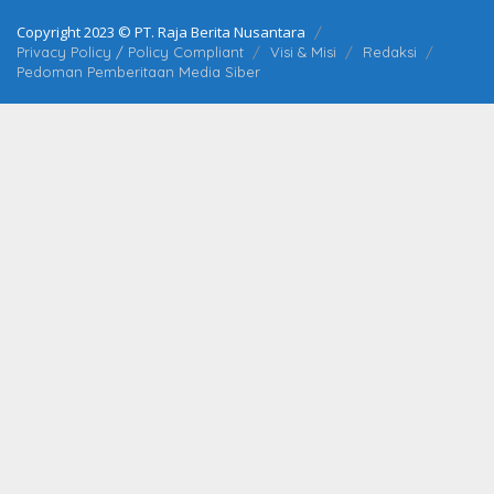
Copyright 2023 © PT. Raja Berita Nusantara
Privacy Policy / Policy Compliant
Visi & Misi
Redaksi
Pedoman Pemberitaan Media Siber