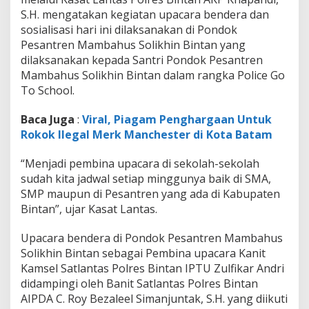
T
S.H. mengatakan kegiatan upacara bendera dan
o
sosialisasi hari ini dilaksanakan di Pondok
S
c
Pesantren Mambahus Solikhin Bintan yang
h
dilaksanakan kepada Santri Pondok Pesantren
o
Mambahus Solikhin Bintan dalam rangka Police Go
o
To School.
l
Baca Juga
:
Viral, Piagam Penghargaan Untuk
Rokok Ilegal Merk Manchester di Kota Batam
“Menjadi pembina upacara di sekolah-sekolah
sudah kita jadwal setiap minggunya baik di SMA,
SMP maupun di Pesantren yang ada di Kabupaten
Bintan”, ujar Kasat Lantas.
Upacara bendera di Pondok Pesantren Mambahus
Solikhin Bintan sebagai Pembina upacara Kanit
Kamsel Satlantas Polres Bintan IPTU Zulfikar Andri
didampingi oleh Banit Satlantas Polres Bintan
AIPDA C. Roy Bezaleel Simanjuntak, S.H. yang diikuti