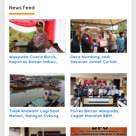
News Feed
Waspada Cuaca Buruk,
Desa Numbing Jadi
Kapolres Bintan Imbau
Sasaran Jumat Curhat
Warga Batasi Aktivitas Laut
Polres Bintan, Dengarkan
Aspirasi Warga dan
Bagikan Sembako
Tidak khawatir Lagi Saat
Polres Bintan Waspada,
Melaut, Nelayan Dukung
Cegah Masalah BBM
Program Ansar – Nyanyang
Subsidi Jelang Pilkada
BPJS Ketenagakerjaan