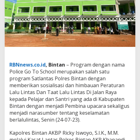
m
s
e
l
t
i
b
c
a
r
l
a
RBNnews.co.id
, Bintan
– Program dengan nama
n
Police Go To School merupakan salah satu
t
program Satlantas Polres Bintan dengan
a
memberikan sosialisasi dan himbauan Peraturan
s
Lalu Lintas Dan Taat Lalu Lintas Di Jalan Raya
,
P
kepada Pelajar dan Santri yang ada di Kabupaten
o
Bintan dengan menjadi Pembina upacara sekaligus
l
menjadi narasumber tentang keselamatan
i
berlalulintas, Senin (24-07-23).
c
e
G
Kapolres Bintan AKBP Ricky Iswoyo, S.I.K., M.M.
o
melalui Kasat Lantas Polres Bintan AKP Khapandi,