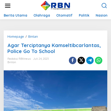
L
e
w
a
Berita Utama
Olahraga
Otomatif
Politik
Nasional
t
i
k
e
Homepage
/
Bintan
A
k
g
o
Agar Terciptanya Kamseltibcarlantas,
a
n
r
Police Go To School
t
T
e
e
Redaksi RBNnews
Juli 24, 2023
n
Bintan
r
c
i
p
t
a
n
y
a
K
a