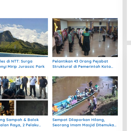
les di NTT: Surga
Pelantikan 43 Orang Pejabat
nyi Mirip Jurassic Park
Struktural di Pemerintah Kota
Pekalongan
ang Sampah & Balok
Sempat Dilaporkan Hilang,
Jalan Raya, 2 Pelaku
Seorang Imam Masjid Ditemukan
n Pihak Kepolisian
Meninggal Dunia