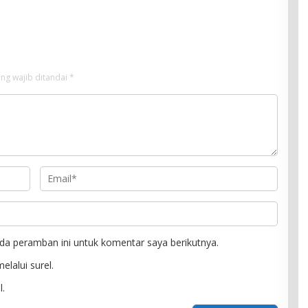
ng wajib ditandai
*
da peramban ini untuk komentar saya berikutnya.
elalui surel.
l.