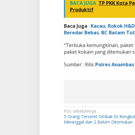
BACA JUGA
TP PKK Kota P
Produktif
Baca Juga
:
Kacau, Rokok H&D 
Beredar Bebas. BC Batam Tu
“Terbuka kemungkinan, paket
paket kokain yang ditemukan se
Sumber : Rilis
Polres Anambas
N
Pos sebelumnya
5 Orang Terseret Ombak Di Bengkul
a
Meninggal dan 2 Belum Ditemukan
v