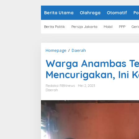
o
n
t
Berita Utama
Olahraga
Otomatif
Po
e
n
Berita Politik
Persija Jakarta
Mobil
PPP
Geri
Homepage
/
Daerah
W
a
Warga Anambas Te
r
g
Mencurigakan, Ini K
a
A
n
Redaksi RBNnews
Mei 2, 2023
a
Daerah
m
b
a
s
T
e
m
u