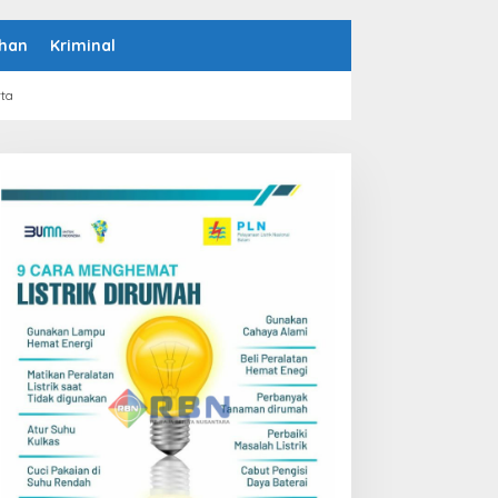
han
Kriminal
rta