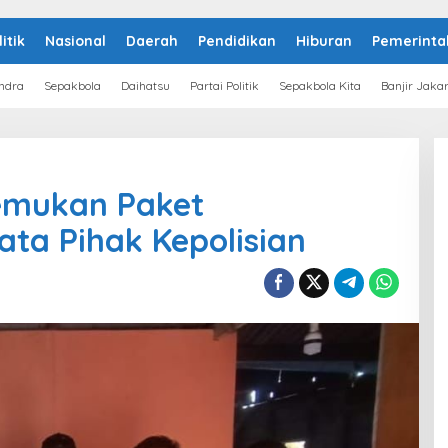
litik
Nasional
Daerah
Pendidikan
Hiburan
Pemerinta
ndra
Sepakbola
Daihatsu
Partai Politik
Sepakbola Kita
Banjir Jaka
mukan Paket
ata Pihak Kepolisian