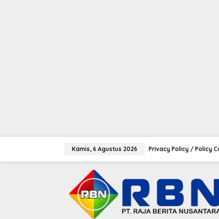
tutup
L
e
Kamis, 6 Agustus 2026
Privacy Policy / Policy 
w
a
t
i
k
e
k