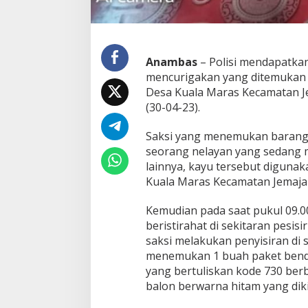
a
t
a
P
i
Anambas
– Polisi mendapatka
h
mencurigakan yang ditemukan 
a
k
Desa Kuala Maras Kecamatan 
K
(30-04-23).
e
p
Saksi yang menemukan barang 
o
seorang nelayan yang sedang 
l
i
lainnya, kayu tersebut diguna
s
Kuala Maras Kecamatan Jemaja
i
a
Kemudian pada saat pukul 09.00
n
beristirahat di sekitaran pesisi
saksi melakukan penyisiran di
menemukan 1 buah paket benda
yang bertuliskan kode 730 berb
balon berwarna hitam yang diki