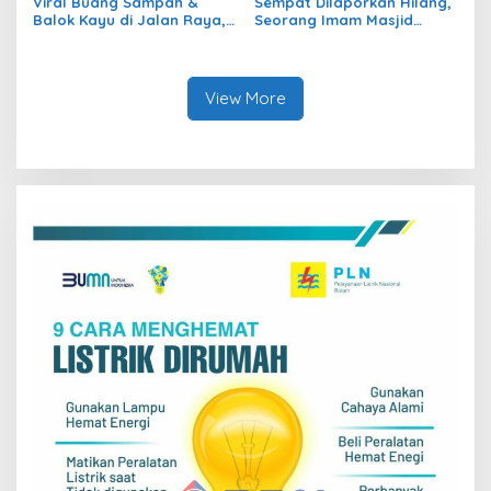
Viral Buang Sampah &
Sempat Dilaporkan Hilang,
Balok Kayu di Jalan Raya,
Seorang Imam Masjid
2 Pelaku Diamankan Pihak
Ditemukan Meninggal Dunia
Kepolisian
View More