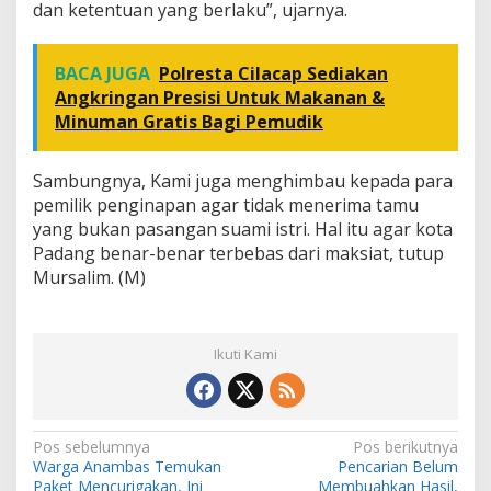
dan ketentuan yang berlaku”, ujarnya.
BACA JUGA
Polresta Cilacap Sediakan
Angkringan Presisi Untuk Makanan &
Minuman Gratis Bagi Pemudik
Sambungnya, Kami juga menghimbau kepada para
pemilik penginapan agar tidak menerima tamu
yang bukan pasangan suami istri. Hal itu agar kota
Padang benar-benar terbebas dari maksiat, tutup
Mursalim. (M)
Ikuti Kami
N
Pos sebelumnya
Pos berikutnya
Warga Anambas Temukan
Pencarian Belum
a
Paket Mencurigakan, Ini
Membuahkan Hasil,