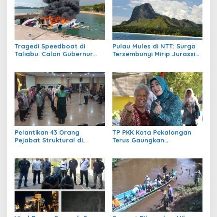
Tragedi Speedboat di
Pulau Mules di NTT: Surga
Taliabu: Calon Gubernur
Tersembunyi Mirip Jurassic
Maluku Utara Benny Laos
Park
Meninggal Dunia
Pelantikan 43 Orang
TP PKK Kota Pekalongan
Pejabat Struktural di
Terus Gaungkan
Pemerintah Kota
Pekarangan Produktif
Pekalongan