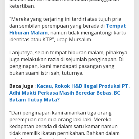
a
ketertiban.
P
a
“Mereka yang terjaring ini terdiri atas tujuh pria
d
a
dan sembilan perempuan yang berada di
Tempat
n
Hiburan Malam
, namun tidak mengantongi kartu
g
identitas atau KTP”, ucap Mursalim.
Lanjutnya, selain tempat hiburan malam, pihaknya
juga melakukan razia di sejumlah penginapan. Di
penginapan, kami mendapati pasangan yang
bukan suami istri sah, tuturnya.
Baca Juga
:
Kacau, Rokok H&D Ilegal Produksi PT.
Adhi Mukti Perkasa Masih Beredar Bebas. BC
Batam Tutup Mata?
“Dari penginapan kami amankan tiga orang
perempuan dan dua orang laki-laki. Mereka
kedapatan berada di dalam satu kamar namun
tidak memilik ikatan pernikahan. Bahkan dalam