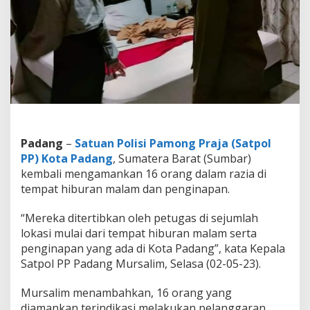
n
k
a
n
,
I
n
i
K
a
t
a
Padang
–
Satuan Polisi Pamong Praja (Satpol
K
PP) Kota Padang
, Sumatera Barat (Sumbar)
a
kembali mengamankan 16 orang dalam razia di
s
tempat hiburan malam dan penginapan.
a
t
p
“Mereka ditertibkan oleh petugas di sejumlah
o
lokasi mulai dari tempat hiburan malam serta
l
penginapan yang ada di Kota Padang”, kata Kepala
P
Satpol PP Padang Mursalim, Selasa (02-05-23).
P
K
o
Mursalim menambahkan, 16 orang yang
t
diamankan terindikasi melakukan pelanggaran