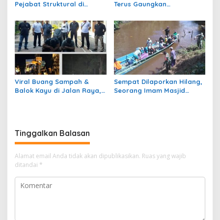
Pejabat Struktural di
Terus Gaungkan
Pemerintah Kota
Pekarangan Produktif
Pekalongan
Viral Buang Sampah &
Sempat Dilaporkan Hilang,
Balok Kayu di Jalan Raya,
Seorang Imam Masjid
2 Pelaku Diamankan Pihak
Ditemukan Meninggal Dunia
Kepolisian
Tinggalkan Balasan
Alamat email Anda tidak akan dipublikasikan.
Ruas yang wajib
ditandai
*