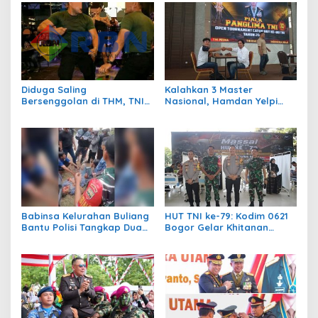
Diduga Saling
Kalahkan 3 Master
Bersenggolan di THM, TNI
Nasional, Hamdan Yelpi
Tewas Oleh TNI
Juarai Open Turnamen
Catur Piala Panglima TNI
Tahun 2025
Babinsa Kelurahan Buliang
HUT TNI ke-79: Kodim 0621
Bantu Polisi Tangkap Dua
Bogor Gelar Khitanan
Tersangka Narkoba di
Massal untuk 200 Anak
Batam