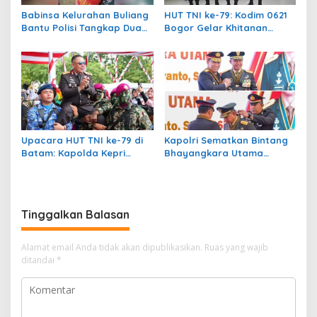
Babinsa Kelurahan Buliang
HUT TNI ke-79: Kodim 0621
Bantu Polisi Tangkap Dua
Bogor Gelar Khitanan
Tersangka Narkoba di
Massal untuk 200 Anak
Batam
Upacara HUT TNI ke-79 di
Kapolri Sematkan Bintang
Batam: Kapolda Kepri
Bhayangkara Utama
Sampaikan Apresiasi dan
kepada Panglima dan Para
Dukungan
Kepala Staf TNI
Tinggalkan Balasan
Alamat email Anda tidak akan dipublikasikan.
Ruas yang wajib
ditandai
*