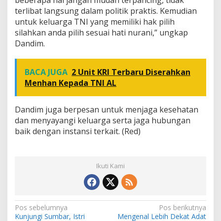
terlibat langsung dalam politik praktis. Kemudian
untuk keluarga TNI yang memiliki hak pilih
silahkan anda pilih sesuai hati nurani,” ungkap
Dandim.
BACA JUGA
2 Unit KRI Terbaru Diserahkan
Menhan Kepada TNI AL
Dandim juga berpesan untuk menjaga kesehatan
dan menyayangi keluarga serta jaga hubungan
baik dengan instansi terkait. (Red)
Ikuti Kami
N
Pos sebelumnya
Pos berikutnya
Kunjungi Sumbar, Istri
Mengenal Lebih Dekat Adat