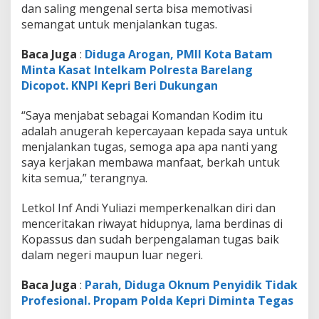
d
dan saling mengenal serta bisa memotivasi
a
semangat untuk menjalankan tugas.
k
a
Baca Juga
:
Diduga Arogan, PMII Kota Batam
n
Minta Kasat Intelkam Polresta Barelang
T
a
Dicopot. KNPI Kepri Beri Dukungan
t
a
“Saya menjabat sebagai Komandan Kodim itu
p
adalah anugerah kepercayaan kepada saya untuk
m
menjalankan tugas, semoga apa apa nanti yang
u
k
saya kerjakan membawa manfaat, berkah untuk
a
kita semua,” terangnya.
B
e
Letkol Inf Andi Yuliazi memperkenalkan diri dan
r
menceritakan riwayat hidupnya, lama berdinas di
s
a
Kopassus dan sudah berpengalaman tugas baik
m
dalam negeri maupun luar negeri.
a
P
Baca Juga
:
Parah, Diduga Oknum Penyidik Tidak
r
Profesional. Propam Polda Kepri Diminta Tegas
a
j