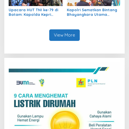
Upacara HUT TNI ke-79 di
Kapolri Sematkan Bintang
Batam: Kapolda Kepri
Bhayangkara Utama
Sampaikan Apresiasi dan
kepada Panglima dan Para
Dukungan
Kepala Staf TNI
View More