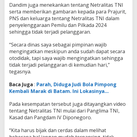
u
Dandim juga menekankan tentang Netralitas TNI
r
serta memberikan gambaran kepada para Prajurit,
i
PNS dan keluarga tentang Netralitas TNI dalam
t
penyelenggaraan Pemilu dan Pilkada 2024
,
P
sehingga tidak terjadi pelanggaran.
N
S
“Secara dinas saya sebagai pimpinan wajib
d
mengingatkan meskipun anda sudah dapat secara
a
otodidak, tapi saya wajib mengingatkan sehingga
n
P
tidak terjadi pelanggaran di kemudian hari,”
e
tegasnya.
r
s
Baca Juga
:
Parah, Diduga Judi Bola Pimpong
i
Kembali Marak di Batam. Ini Lokasinya…
t
M
a
Pada kesempatan tersebut juga ditayangkan video
k
tentang Netralitas TNI mulai dari Panglima TNI,
o
Kasad dan Pangdam IV Diponegoro.
d
i
m
“Kita harus bijak dan cerdas dalam melihat
beberapa hal jangan mudah terpancing, tidak