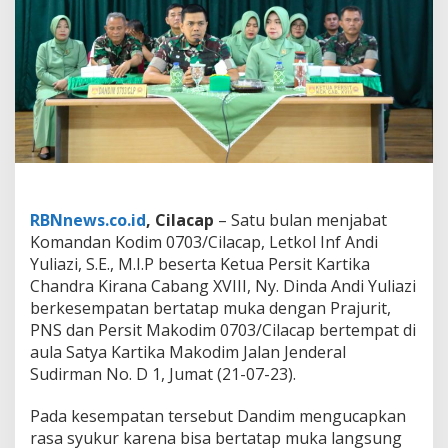
a
n
d
i
m
C
i
l
a
c
a
p
RBNnews.co.id
, Cilacap
– Satu bulan menjabat
&
K
Komandan Kodim 0703/Cilacap, Letkol Inf Andi
e
Yuliazi, S.E., M.I.P beserta Ketua Persit Kartika
t
Chandra Kirana Cabang XVIII, Ny. Dinda Andi Yuliazi
u
berkesempatan bertatap muka dengan Prajurit,
a
PNS dan Persit Makodim 0703/Cilacap bertempat di
P
e
aula Satya Kartika Makodim Jalan Jenderal
r
Sudirman No. D 1, Jumat (21-07-23).
s
i
Pada kesempatan tersebut Dandim mengucapkan
t
rasa syukur karena bisa bertatap muka langsung
A