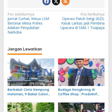
N
Pos sebelumnya
Pos berikutnya
Jum’at Curhat, Ketua LSM
Operasi Patuh Seligi 2023,
a
Bersinar Minta Polres
Kasat Lantas Jadi Pembina
v
Adakan Penyuluhan
Upacara di SMA 1 Toapaya
Narkoba
i
g
a
Jangan Lewatkan
s
i
p
o
s
Berbekal Cinta Kampung
Budaya Nongkrong di
Halaman, 9 Bakal Calon
Coffee Shop : Produktif
Siap Berlaga di Pilwana
atau Sekedar Gaya Hidup?
Sulit Air