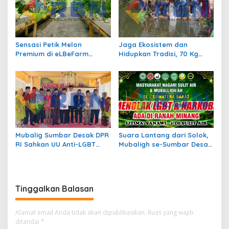
Sensasi Petik Melon
Jaga Ekosistem dan
Premium di eLBeFarm
Hidupkan Tradisi, 70 Kg
Solok, Destinasi Agrowisata
Ikan Larangan Dilepas di
Baru yang Wajib Dikunjungi
Nagari Sulit Air
Mubalig Sumbar Desak DPR
Suara Lantang dari Solok,
RI Sahkan UU Anti-LGBT
Mubaligh se-Sumbar Desak
dan Narkoba
Pemda Terbitkan Perda Anti
Maksiat
Tinggalkan Balasan
Alamat email Anda tidak akan dipublikasikan.
Ruas yang wajib
ditandai
*