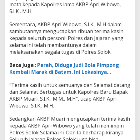
i
mata kepada Kapolres lama AKBP Apri Wibowo,
S.I.K., M.H.
Sementara, AKBP Apri Wibowo, S.I.K., M.H dalam
sambutannya mengucapkan ribuan terima kasih
kepada seluruh personil Polres dan Jajaran yang
selama ini telah membantunya dalam
melaksanakan segala tugas di Polres Solok.
Baca Juga
:
Parah, Diduga Judi Bola Pimpong
Kembali Marak di Batam. Ini Lokasinya…
“Terima kasih untuk semuanya dan Selamat datang
dan Selamat Bertugas untuk Kapolres Baru Bapak
AKBP Muari, S.I.K., M.M., M.H”, ucap AKBP Apri
Wibowo, S.I.K., M.H.
Sedangkan AKBP Muari mengucapkan terima kasih
kepada AKBP Apri Wibowo yang telah memimpin
Polres Solok Selama ini. Dan Ia berharap kiranya
Seluruh jajaran Polres Solok juga bisa