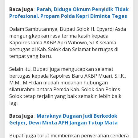
h
A
Baca Juga
:
Parah, Diduga Oknum Penyidik Tidak
t
Profesional. Propam Polda Kepri Diminta Tegas
a
s
Dalam Sambutannya, Bupati Solok H. Epyardi Asda
K
mengungkapkan rasa terima kasih kepada
e
r
Kapolres lama AKBP Apri Wibowo, S.I.K selama
j
bertugas di Kab. Solok dan Selamat bertugas di
a
tempat yang baru.
s
a
Selain itu, Bupati juga mengucapkan selamat
m
a
bertugas kepada Kapolres Baru AKBP Muari, S.I.K.,
n
M.M., M.H dan mudah mudahan hubungan
y
silaturahmi antara Pemda Kab. Solok dan Polres
a
Solok tetap terjalin yang baik semakin lebih baik
S
e
lagi.
l
a
Baca Juga
:
Maraknya Dugaan Judi Berkedok
m
Gelper, Dewi Minta APH Jangan Tutup Mata
a
i
Bupati juga turut memberikan penyerahan cendera
n