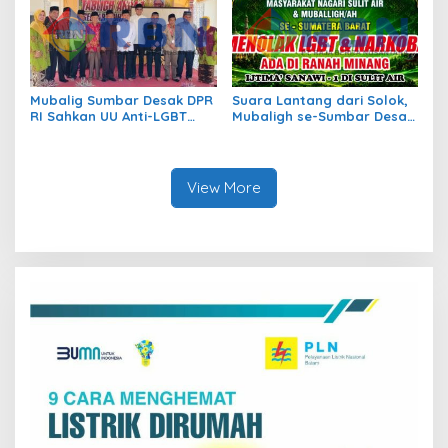
Mubalig Sumbar Desak DPR
Suara Lantang dari Solok,
RI Sahkan UU Anti-LGBT
Mubaligh se-Sumbar Desak
dan Narkoba
Pemda Terbitkan Perda Anti
Maksiat
View More