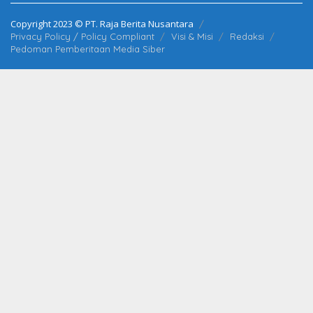
Copyright 2023 © PT. Raja Berita Nusantara
Privacy Policy / Policy Compliant
Visi & Misi
Redaksi
Pedoman Pemberitaan Media Siber