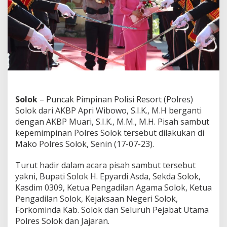
e
s
S
o
l
o
k
.
B
u
p
Solok
– Puncak Pimpinan Polisi Resort (Polres)
a
Solok dari AKBP Apri Wibowo, S.I.K., M.H berganti
t
dengan AKBP Muari, S.I.K., M.M., M.H. Pisah sambut
i
:
kepemimpinan Polres Solok tersebut dilakukan di
T
Mako Polres Solok, Senin (17-07-23).
e
r
Turut hadir dalam acara pisah sambut tersebut
i
yakni, Bupati Solok H. Epyardi Asda, Sekda Solok,
m
a
Kasdim 0309, Ketua Pengadilan Agama Solok, Ketua
K
Pengadilan Solok, Kejaksaan Negeri Solok,
a
Forkominda Kab. Solok dan Seluruh Pejabat Utama
s
Polres Solok dan Jajaran.
i