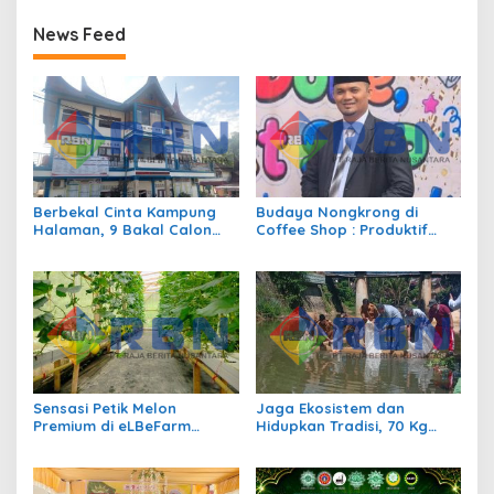
News Feed
Berbekal Cinta Kampung
Budaya Nongkrong di
Halaman, 9 Bakal Calon
Coffee Shop : Produktif
Siap Berlaga di Pilwana
atau Sekedar Gaya Hidup?
Sulit Air
Sensasi Petik Melon
Jaga Ekosistem dan
Premium di eLBeFarm
Hidupkan Tradisi, 70 Kg
Solok, Destinasi Agrowisata
Ikan Larangan Dilepas di
Baru yang Wajib Dikunjungi
Nagari Sulit Air