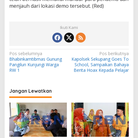
menjauh dari lokasi demo tersebut. (Red)
Ikuti Kami
N
Pos sebelumnya
Pos berikutnya
Bhabinkamtibmas Gunung
Kapolsek Sekupang Goes To
a
Pangilun Kunjungi Warga
School, Sampaikan Bahaya
v
RW 1
Berita Hoax Kepada Pelajar
i
g
Jangan Lewatkan
a
s
i
p
o