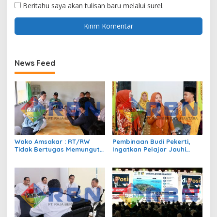
Beritahu saya akan tulisan baru melalui surel.
News Feed
Wako Amsakar : RT/RW
Pembinaan Budi Pekerti,
Tidak Bertugas Memungut
Ingatkan Pelajar Jauhi
Pajak
Perundungan hingga Bijak
Bermedia Sosial