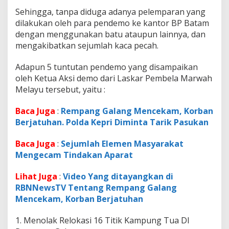
u
Sehingga, tanpa diduga adanya pelemparan yang
k
u
dilakukan oleh para pendemo ke kantor BP Batam
l
dengan menggunakan batu ataupun lainnya, dan
M
mengakibatkan sejumlah kaca pecah.
u
n
Adapun 5 tuntutan pendemo yang disampaikan
d
u
oleh Ketua Aksi demo dari Laskar Pembela Marwah
r
Melayu tersebut, yaitu :
P
a
Baca Juga
:
Rempang Galang Mencekam, Korban
r
Berjatuhan. Polda Kepri Diminta Tarik Pasukan
a
P
e
Baca Juga
:
Sejumlah Elemen Masyarakat
n
Mengecam Tindakan Aparat
d
e
Lihat Juga
:
Video Yang ditayangkan di
m
RBNNewsTV Tentang Rempang Galang
o
Mencekam, Korban Berjatuhan
1. Menolak Relokasi 16 Titik Kampung Tua DI