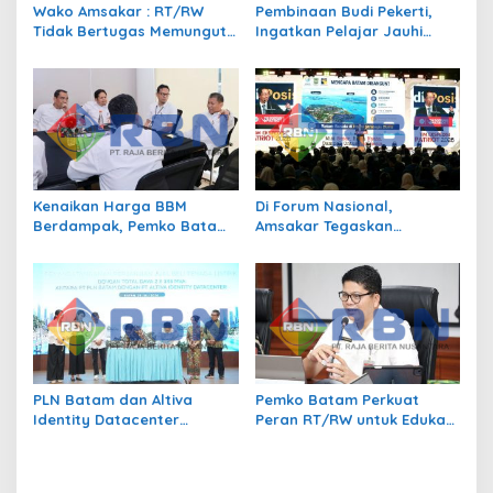
s
Wako Amsakar : RT/RW
Pembinaan Budi Pekerti,
Tidak Bertugas Memungut
Ingatkan Pelajar Jauhi
Pajak
Perundungan hingga Bijak
Bermedia Sosial
Kenaikan Harga BBM
Di Forum Nasional,
Berdampak, Pemko Batam
Amsakar Tegaskan
Kendalikan Inflasi Lewat
Transmigrasi Jadi
Kolaborasi TPID
Penggerak Pemerataan
Pembangunan
PLN Batam dan Altiva
Pemko Batam Perkuat
Identity Datacenter
Peran RT/RW untuk Edukasi
Tandatangani PJBTL 2 x 345
Dalam Kepatuhan Bayar
MVA, Perkuat Batam
Pajak Kendaraan Bermotor
sebagai Pusat Ekonomi