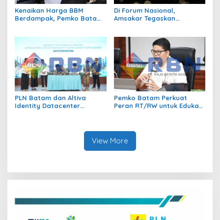
Kenaikan Harga BBM
Di Forum Nasional,
Berdampak, Pemko Batam
Amsakar Tegaskan
Kendalikan Inflasi Lewat
Transmigrasi Jadi
Kolaborasi TPID
Penggerak Pemerataan
Pembangunan
PLN Batam dan Altiva
Pemko Batam Perkuat
Identity Datacenter
Peran RT/RW untuk Edukasi
Tandatangani PJBTL 2 x 345
Dalam Kepatuhan Bayar
MVA, Perkuat Batam
Pajak Kendaraan Bermotor
sebagai Pusat Ekonomi
Digital
View More