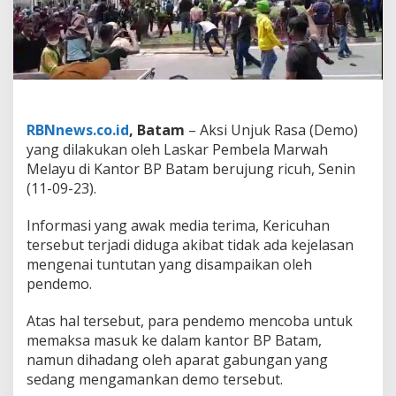
h
.
A
p
a
r
a
t
RBNnews.co.id
, Batam
– Aksi Unjuk Rasa (Demo)
G
a
yang dilakukan oleh Laskar Pembela Marwah
b
Melayu di Kantor BP Batam berujung ricuh, Senin
u
(11-09-23).
n
g
Informasi yang awak media terima, Kericuhan
a
n
tersebut terjadi diduga akibat tidak ada kejelasan
T
mengenai tuntutan yang disampaikan oleh
e
pendemo.
r
p
Atas hal tersebut, para pendemo mencoba untuk
a
k
memaksa masuk ke dalam kantor BP Batam,
s
namun dihadang oleh aparat gabungan yang
a
sedang mengamankan demo tersebut.
P