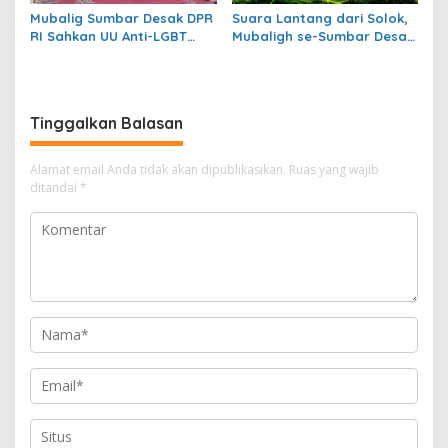
Mubalig Sumbar Desak DPR
Suara Lantang dari Solok,
RI Sahkan UU Anti-LGBT
Mubaligh se-Sumbar Desak
dan Narkoba
Pemda Terbitkan Perda Anti
Maksiat
Tinggalkan Balasan
Alamat email Anda tidak akan dipublikasikan.
Ruas yang wajib
ditandai
*