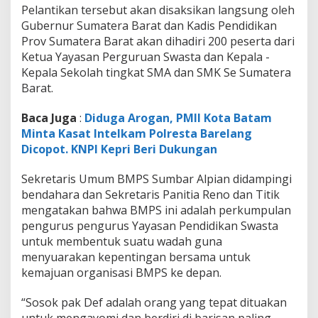
P
Pelantikan tersebut akan disaksikan langsung oleh
S
Gubernur Sumatera Barat dan Kadis Pendidikan
S
Prov Sumatera Barat akan dihadiri 200 peserta dari
u
Ketua Yayasan Perguruan Swasta dan Kepala -
m
b
Kepala Sekolah tingkat SMA dan SMK Se Sumatera
a
Barat.
r
P
Baca Juga
:
Diduga Arogan, PMII Kota Batam
e
Minta Kasat Intelkam Polresta Barelang
r
i
Dicopot. KNPI Kepri Beri Dukungan
o
d
Sekretaris Umum BMPS Sumbar Alpian didampingi
e
bendahara dan Sekretaris Panitia Reno dan Titik
2
mengatakan bahwa BMPS ini adalah perkumpulan
0
2
pengurus pengurus Yayasan Pendidikan Swasta
3
untuk membentuk suatu wadah guna
-
menyuarakan kepentingan bersama untuk
2
kemajuan organisasi BMPS ke depan.
0
2
8
“Sosok pak Def adalah orang yang tepat dituakan