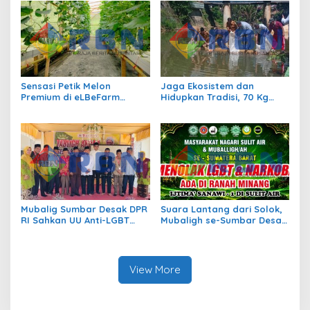
Sensasi Petik Melon
Jaga Ekosistem dan
Premium di eLBeFarm
Hidupkan Tradisi, 70 Kg
Solok, Destinasi Agrowisata
Ikan Larangan Dilepas di
Baru yang Wajib Dikunjungi
Nagari Sulit Air
Mubalig Sumbar Desak DPR
Suara Lantang dari Solok,
RI Sahkan UU Anti-LGBT
Mubaligh se-Sumbar Desak
dan Narkoba
Pemda Terbitkan Perda Anti
Maksiat
View More