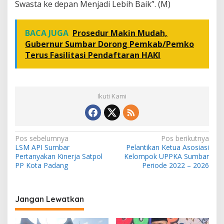
Swasta ke depan Menjadi Lebih Baik”. (M)
BACA JUGA
Prosedur Makin Mudah,
Gubernur Sumbar Dorong Pemkab/Pemko
Terus Fasilitasi Pendaftaran HAKI
Ikuti Kami
N
Pos sebelumnya
Pos berikutnya
LSM API Sumbar
Pelantikan Ketua Asosiasi
a
Pertanyakan Kinerja Satpol
Kelompok UPPKA Sumbar
v
PP Kota Padang
Periode 2022 – 2026
i
g
Jangan Lewatkan
a