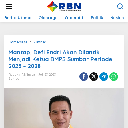
L
e
w
a
Berita Utama
Olahraga
Otomatif
Politik
Nasional
t
i
k
e
Homepage
/
Sumbar
M
k
a
o
Mantap, Defi Endri Akan Dilantik
n
n
t
Menjadi Ketua BMPS Sumbar Periode
t
a
e
2023 – 2028
p
n
,
Redaksi RBNnews
Juli 23, 2023
D
Sumbar
e
f
i
E
n
d
r
i
A