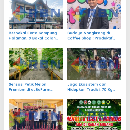
s
i
p
o
s
Berbekal Cinta Kampung
Budaya Nongkrong di
Halaman, 9 Bakal Calon
Coffee Shop : Produktif
Siap Berlaga di Pilwana
atau Sekedar Gaya Hidup?
Sulit Air
Sensasi Petik Melon
Jaga Ekosistem dan
Premium di eLBeFarm
Hidupkan Tradisi, 70 Kg
Solok, Destinasi Agrowisata
Ikan Larangan Dilepas di
Baru yang Wajib Dikunjungi
Nagari Sulit Air