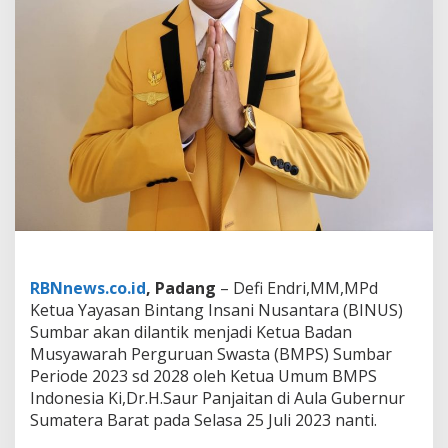
k
a
n
D
i
l
a
n
t
i
k
M
e
n
j
a
RBNnews.co.id
, Padang
– Defi Endri,MM,MPd
d
Ketua Yayasan Bintang Insani Nusantara (BINUS)
i
K
Sumbar akan dilantik menjadi Ketua Badan
e
Musyawarah Perguruan Swasta (BMPS) Sumbar
t
Periode 2023 sd 2028 oleh Ketua Umum BMPS
u
Indonesia Ki,Dr.H.Saur Panjaitan di Aula Gubernur
a
Sumatera Barat pada Selasa 25 Juli 2023 nanti.
B
M