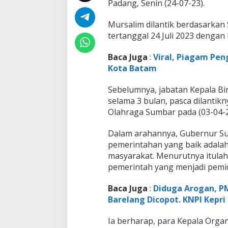
t
Padang, Senin (24-07-23).
d
a
Mursalim dilantik berdasarkan
p
tertanggal 24 Juli 2023 denga
r
o
Baca Juga
:
Viral, Piagam Pen
v
S
Kota Batam
u
m
Sebelumnya, jabatan Kepala Bir
b
selama 3 bulan, pasca dilantik
a
Olahraga Sumbar pada (03-04-23
r
Dalam arahannya, Gubernur Su
pemerintahan yang baik adala
masyarakat. Menurutnya itulah
pemerintah yang menjadi pemic
Baca Juga
:
Diduga Arogan, PM
Barelang Dicopot. KNPI Kepri
Ia berharap, para Kepala Orga