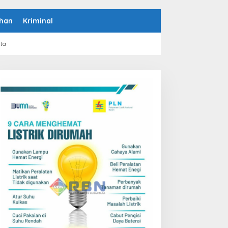
han
Kriminal
rta