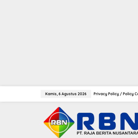
tutup
L
e
Kamis, 6 Agustus 2026
Privacy Policy / Policy 
w
a
t
i
k
e
k