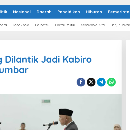
litik
Nasional
Daerah
Pendidikan
Hiburan
Pemerinta
ndra
Sepakbola
Daihatsu
Partai Politik
Sepakbola Kita
Banjir Jaka
Dilantik Jadi Kabiro
Sumbar