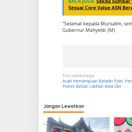
BACA JUGA
Sekda Sumbar :
Sesuai Core Value ASN Ber
“Selamat kepada Mursalim, sem
Gubernur Mahyeldi. (M)
N
Pos sebelumnya
Asah Kemampuan Beladiri Polri, Per
a
Polres Bintan Latihan Bela Diri.
v
i
Jangan Lewatkan
g
a
s