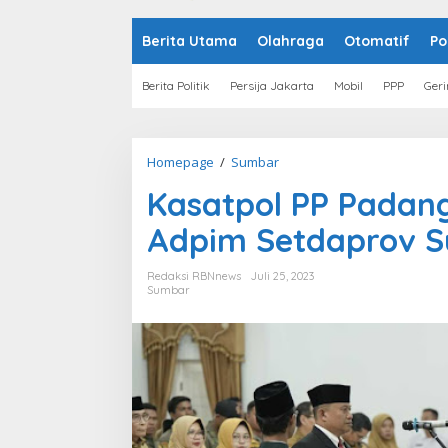
o
n
t
Berita Utama
Olahraga
Otomatif
Po
e
n
Berita Politik
Persija Jakarta
Mobil
PPP
Geri
Homepage
/
Sumbar
K
a
Kasatpol PP Padang 
s
a
Adpim Setdaprov 
t
p
o
Redaksi RBNnews
Juli 25, 2023
l
Sumbar
P
P
P
a
d
a
n
g