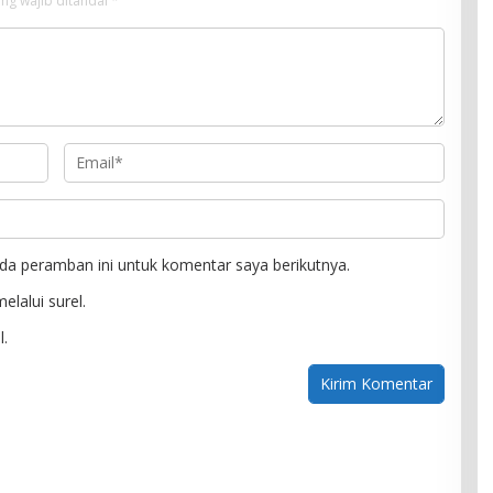
ng wajib ditandai
*
da peramban ini untuk komentar saya berikutnya.
elalui surel.
l.