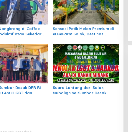
ongkrong di Coffee
Sensasi Petik Melon Premium di
roduktif atau Sekedar
eLBeFarm Solok, Destinasi
dup?
Agrowisata Baru yang Wajib
Dikunjungi
Sumbar Desak DPR RI
Suara Lantang dari Solok,
U Anti-LGBT dan
Mubaligh se-Sumbar Desak
Pemda Terbitkan Perda Anti
Maksiat