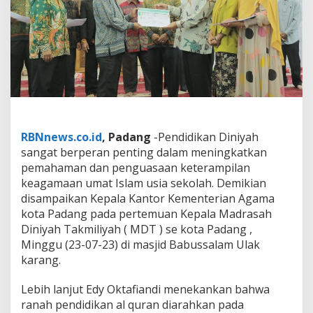
e
n
d
i
d
i
k
a
n
D
i
RBNnews.co.id
, Padang
-Pendidikan Diniyah
n
sangat berperan penting dalam meningkatkan
i
pemahaman dan penguasaan keterampilan
y
a
keagamaan umat Islam usia sekolah. Demikian
h
disampaikan Kepala Kantor Kementerian Agama
B
kota Padang pada pertemuan Kepala Madrasah
e
Diniyah Takmiliyah ( MDT ) se kota Padang ,
r
p
Minggu (23-07-23) di masjid Babussalam Ulak
e
karang.
r
a
Lebih lanjut Edy Oktafiandi menekankan bahwa
n
ranah pendidikan al quran diarahkan pada
P