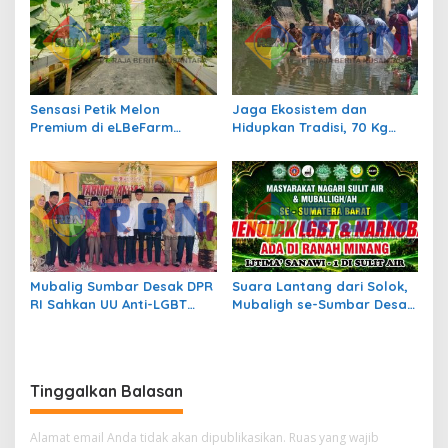
Sensasi Petik Melon
Jaga Ekosistem dan
Premium di eLBeFarm
Hidupkan Tradisi, 70 Kg
Solok, Destinasi Agrowisata
Ikan Larangan Dilepas di
Baru yang Wajib Dikunjungi
Nagari Sulit Air
Mubalig Sumbar Desak DPR
Suara Lantang dari Solok,
RI Sahkan UU Anti-LGBT
Mubaligh se-Sumbar Desak
dan Narkoba
Pemda Terbitkan Perda Anti
Maksiat
Tinggalkan Balasan
Alamat email Anda tidak akan dipublikasikan.
Ruas yang wajib