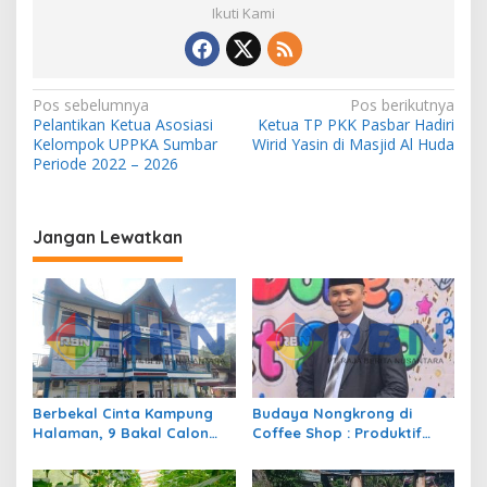
Ikuti Kami
N
Pos sebelumnya
Pos berikutnya
Pelantikan Ketua Asosiasi
Ketua TP PKK Pasbar Hadiri
a
Kelompok UPPKA Sumbar
Wirid Yasin di Masjid Al Huda
v
Periode 2022 – 2026
i
g
Jangan Lewatkan
a
s
i
p
o
s
Berbekal Cinta Kampung
Budaya Nongkrong di
Halaman, 9 Bakal Calon
Coffee Shop : Produktif
Siap Berlaga di Pilwana
atau Sekedar Gaya Hidup?
Sulit Air