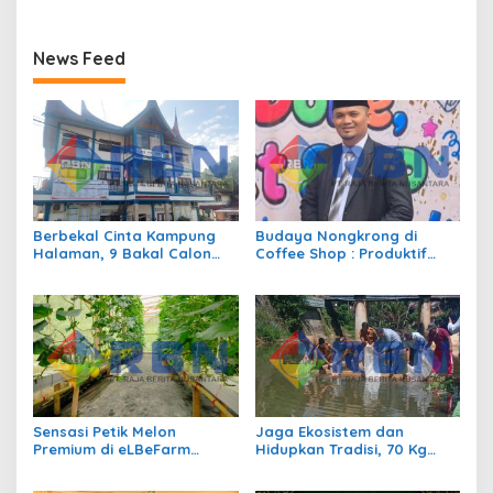
News Feed
Berbekal Cinta Kampung
Budaya Nongkrong di
Halaman, 9 Bakal Calon
Coffee Shop : Produktif
Siap Berlaga di Pilwana
atau Sekedar Gaya Hidup?
Sulit Air
Sensasi Petik Melon
Jaga Ekosistem dan
Premium di eLBeFarm
Hidupkan Tradisi, 70 Kg
Solok, Destinasi Agrowisata
Ikan Larangan Dilepas di
Baru yang Wajib Dikunjungi
Nagari Sulit Air