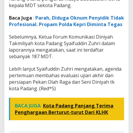
g
kepala MDT sekota Padang.
a
m
Baca Juga
:
Parah, Diduga Oknum Penyidik Tidak
a
Profesional. Propam Polda Kepri Diminta Tegas
a
n
Sebelumnya, Ketua Forum Komunikasi Diniyah
Takmiliyah kota Padang Syaifuddin Zuhri dalam
laporannya mengatakan, saat ini terdaftar
sebanyak 187 MDT.
Lebih lanjut Syaifuddin Zuhri mengatakan, agenda
pertemuan membahas evaluasi ujian akhir dan
persiapan Pekan Olah Raga dan Seni Diniyah tk
kota Padang. (Red*S)
BACA JUGA
Kota Padang Panjang Terima
Penghargaan Berturut-turut Dari KLHK