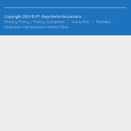
Copyright 2023 © PT. Raja Berita Nusantara
Privacy Policy / Policy Compliant
Visi & Misi
Redaksi
Pedoman Pemberitaan Media Siber