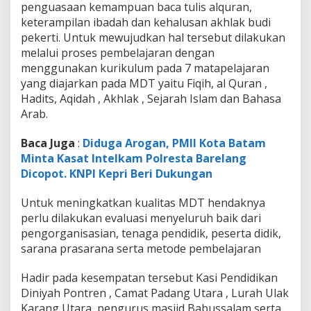
e
penguasaan kemampuan baca tulis alquran,
n
keterampilan ibadah dan kehalusan akhlak budi
t
pekerti. Untuk mewujudkan hal tersebut dilakukan
i
melalui proses pembelajaran dengan
n
menggunakan kurikulum pada 7 matapelajaran
g
D
yang diajarkan pada MDT yaitu Fiqih, al Quran ,
a
Hadits, Aqidah , Akhlak , Sejarah Islam dan Bahasa
l
Arab.
a
m
Baca Juga
:
Diduga Arogan, PMII Kota Batam
K
e
Minta Kasat Intelkam Polresta Barelang
t
Dicopot. KNPI Kepri Beri Dukungan
r
a
Untuk meningkatkan kualitas MDT hendaknya
m
perlu dilakukan evaluasi menyeluruh baik dari
p
i
pengorganisasian, tenaga pendidik, peserta didik,
l
sarana prasarana serta metode pembelajaran
a
n
Hadir pada kesempatan tersebut Kasi Pendidikan
K
Diniyah Pontren , Camat Padang Utara , Lurah Ulak
e
a
Karang Utara, pengurus masjid Babussalam serta