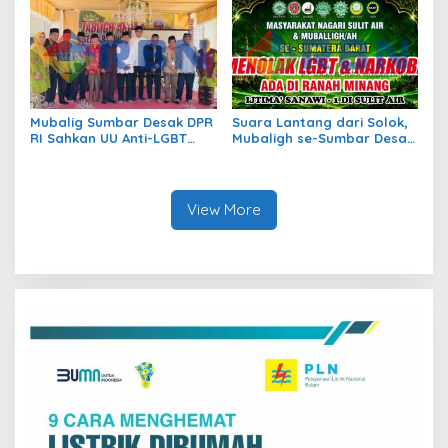
Mubalig Sumbar Desak DPR
Suara Lantang dari Solok,
RI Sahkan UU Anti-LGBT
Mubaligh se-Sumbar Desak
dan Narkoba
Pemda Terbitkan Perda Anti
Maksiat
View More