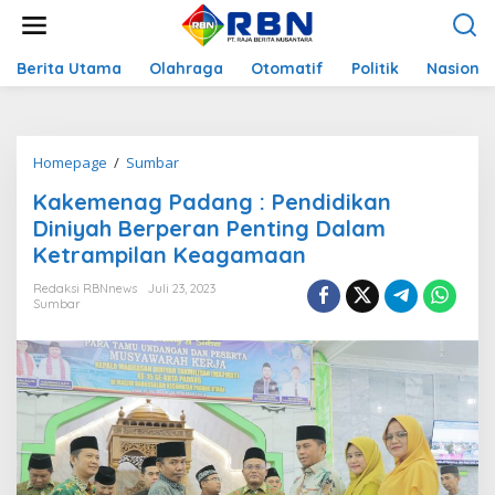
L
e
w
a
Berita Utama
Olahraga
Otomatif
Politik
Nasional
t
i
k
e
Homepage
/
Sumbar
K
k
a
o
Kakemenag Padang : Pendidikan
k
n
e
Diniyah Berperan Penting Dalam
t
m
e
Ketrampilan Keagamaan
e
n
n
Redaksi RBNnews
Juli 23, 2023
a
Sumbar
g
P
a
d
a
n
g
:
P