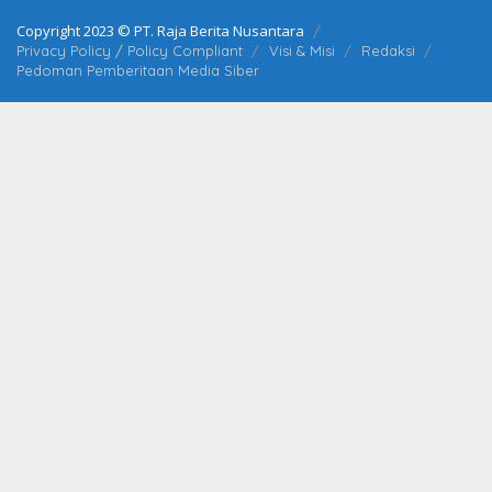
Copyright 2023 © PT. Raja Berita Nusantara
Privacy Policy / Policy Compliant
Visi & Misi
Redaksi
Pedoman Pemberitaan Media Siber