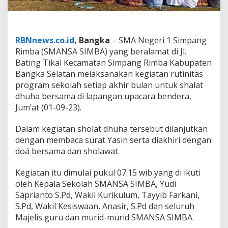
e
g
i
a
t
RBNnews.co.id
, Bangka
– SMA Negeri 1 Simpang
a
Rimba (SMANSA SIMBA) yang beralamat di Jl.
n
Bating Tikal Kecamatan Simpang Rimba Kabupaten
S
Bangka Selatan melaksanakan kegiatan rutinitas
h
program sekolah setiap akhir bulan untuk shalat
o
l
dhuha bersama di lapangan upacara bendera,
a
Jum’at (01-09-23).
t
D
Dalam kegiatan sholat dhuha tersebut dilanjutkan
h
dengan membaca surat Yasin serta diakhiri dengan
u
h
doá bersama dan sholawat.
a
B
Kegiatan itu dimulai pukul 07.15 wib yang di ikuti
e
oleh Kepala Sekolah SMANSA SIMBA, Yudi
r
Saprianto S.Pd, Wakil Kurikulum, Tayyib Farkani,
s
a
S.Pd, Wakil Kesiswaan, Anasir, S.Pd dan seluruh
m
Majelis guru dan murid-murid SMANSA SIMBA.
a