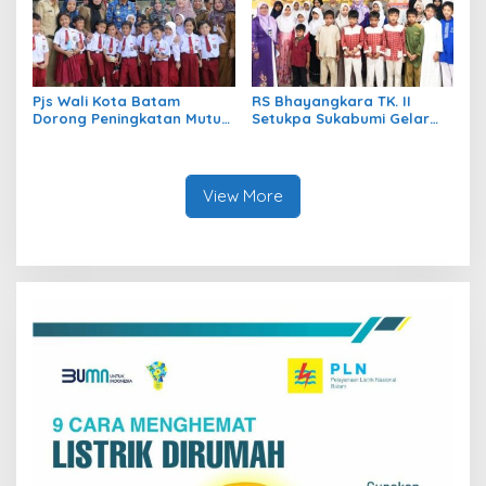
Pjs Wali Kota Batam
RS Bhayangkara TK. II
Dorong Peningkatan Mutu
Setukpa Sukabumi Gelar
Pendidikan Menuju
Peringatan Maulid Nabi
Indonesia Emas 2045
Muhammad SAW 1446 H
View More