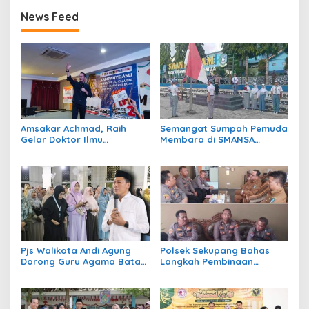
News Feed
Amsakar Achmad, Raih
Semangat Sumpah Pemuda
Gelar Doktor Ilmu
Membara di SMANSA
Pemerintahan dari IPDN
Batam, Polsek Sekupang
Beri Motivasi
Pjs Walikota Andi Agung
Polsek Sekupang Bahas
Dorong Guru Agama Batam
Langkah Pembinaan
Bentuk Karakter Murid
Pelajar di SMANSA Batam