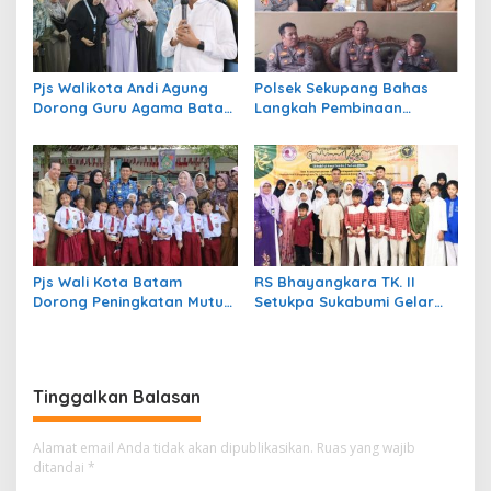
Pjs Walikota Andi Agung
Polsek Sekupang Bahas
Dorong Guru Agama Batam
Langkah Pembinaan
Bentuk Karakter Murid
Pelajar di SMANSA Batam
Pjs Wali Kota Batam
RS Bhayangkara TK. II
Dorong Peningkatan Mutu
Setukpa Sukabumi Gelar
Pendidikan Menuju
Peringatan Maulid Nabi
Indonesia Emas 2045
Muhammad SAW 1446 H
Tinggalkan Balasan
Alamat email Anda tidak akan dipublikasikan.
Ruas yang wajib
ditandai
*