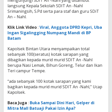
mengunjungi SDIT An -Nahl yang disambut
a
langsung Kepala Sekolah SDIT An -Nahl
g
Srimaningsih, S.Pd serta para staf dan guru SDiT
i
k
An – Nahl.
a
n
Klik Link Video
:
Viral, Anggota DPRD Kepri, Uba
S
Ingan Sigalingging Numpang Mandi di BP
a
Batam
r
a
p
Kapolsek Bintan Utara menyampaikan total
a
sebanyak 100(seratus) kotak sarapan yang
n
dibagikan kepada murid murid SDIT An -Nahl
M
berupa Nasi Lemak, Bihun Goreng, Telur dan Ikan
e
r
Teri campur Tempe.
a
h
“ada sebanyak 100 kotak sarapan yang kami
P
bagikan kepada murid murid SDIT An -Nahl,” Ucap
u
Kapolsek.
t
i
h
Baca Juga
:
Buka Sampai Dini Hari, Gelper di
Mitra Mall Batuaji Pakai Izin Apa?