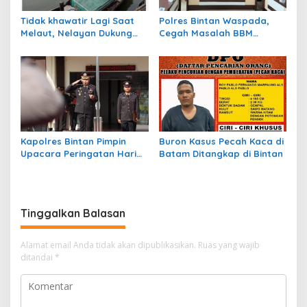
Tidak khawatir Lagi Saat
Polres Bintan Waspada,
Melaut, Nelayan Dukung
Cegah Masalah BBM
Program Ansar – Nyanyang
Subsidi Jelang Pilkada
BPJS Ketenagakerjaan
Kapolres Bintan Pimpin
Buron Kasus Pecah Kaca di
Upacara Peringatan Hari
Batam Ditangkap di Bintan
Kesaktian Pancasila
Tinggalkan Balasan
Alamat email Anda tidak akan dipublikasikan.
Ruas yang wajib
ditandai
*