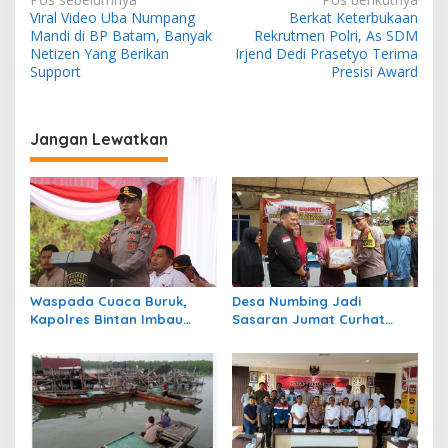
N
Viral Video Uba Numpang
Berkat Keterbukaan
a
Mandi di BP Batam, Banyak
Rekrutmen Polri, As SDM
v
Netizen Yang Berikan
Irjend Dedi Prasetyo Terima
Support
Presisi Award
i
g
a
Jangan Lewatkan
s
i
p
o
s
Waspada Cuaca Buruk,
Desa Numbing Jadi
Kapolres Bintan Imbau
Sasaran Jumat Curhat
Warga Batasi Aktivitas Laut
Polres Bintan, Dengarkan
Aspirasi Warga dan
Bagikan Sembako