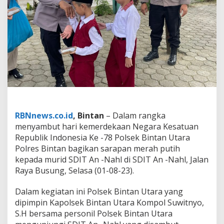
k
a
a
n
R
I
K
e
-
7
8
,
P
RBNnews.co.id
, Bintan
– Dalam rangka
o
menyambut hari kemerdekaan Negara Kesatuan
l
Republik Indonesia Ke -78 Polsek Bintan Utara
r
e
Polres Bintan bagikan sarapan merah putih
s
kepada murid SDIT An -Nahl di SDIT An -Nahl, Jalan
B
Raya Busung, Selasa (01-08-23).
i
n
Dalam kegiatan ini Polsek Bintan Utara yang
t
a
dipimpin Kapolsek Bintan Utara Kompol Suwitnyo,
n
S.H bersama personil Polsek Bintan Utara
B