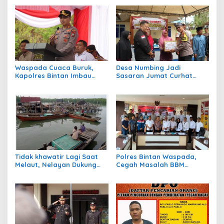
Waspada Cuaca Buruk,
Desa Numbing Jadi
Kapolres Bintan Imbau
Sasaran Jumat Curhat
Warga Batasi Aktivitas Laut
Polres Bintan, Dengarkan
Aspirasi Warga dan
Bagikan Sembako
Tidak khawatir Lagi Saat
Polres Bintan Waspada,
Melaut, Nelayan Dukung
Cegah Masalah BBM
Program Ansar – Nyanyang
Subsidi Jelang Pilkada
BPJS Ketenagakerjaan