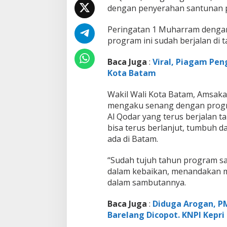
d
dengan penyerahan santunan pa
a
r
Peringatan 1 Muharram dengan
K
e
program ini sudah berjalan di t
c
.
Baca Juga
:
Viral, Piagam Pen
B
Kota Batam
e
n
g
Wakil Wali Kota Batam, Amsaka
k
mengaku senang dengan progra
o
Al Qodar yang terus berjalan 
n
bisa terus berlanjut, tumbuh 
g
ada di Batam.
K
o
t
“Sudah tujuh tahun program sa
a
dalam kebaikan, menandakan m
B
dalam sambutannya.
a
t
a
Baca Juga
:
Diduga Arogan, PM
m
Barelang Dicopot. KNPI Kepri