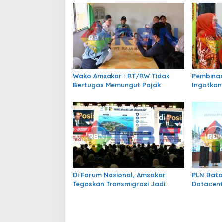
a
s
i
p
o
s
Wako Amsakar : RT/RW Tidak
Pembinaa
Bertugas Memungut Pajak
Ingatkan
Perundun
Bermedia
Di Forum Nasional, Amsakar
PLN Bata
Tegaskan Transmigrasi Jadi
Datacent
Penggerak Pemerataan
2 x 345 
Pembangunan
sebagai 