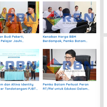
n Budi Pekerti,
Kenaikan Harga BBM
 Pelajar Jauhi
Berdampak, Pemko Batam
gan hingga Bijak
Kendalikan Inflasi Lewat
 Sosial
Kolaborasi TPID
m dan Altiva Identity
Pemko Batam Perkuat Peran
er Tandatangani PJBTL
RT/RW untuk Edukasi Dalam
MVA, Perkuat Batam
Kepatuhan Bayar Pajak
Pusat Ekonomi Digital
Kendaraan Bermotor