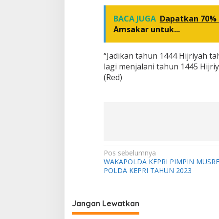
BACA JUGA
Dapatkan 70% D
Amsakar untuk...
“Jadikan tahun 1444 Hijriyah t
lagi menjalani tahun 1445 Hijr
(Red)
N
Pos sebelumnya
WAKAPOLDA KEPRI PIMPIN MUSR
a
POLDA KEPRI TAHUN 2023
v
i
Jangan Lewatkan
g