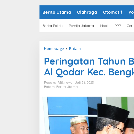
o
n
t
Berita Utama
Olahraga
Otomatif
Po
e
n
Berita Politik
Persija Jakarta
Mobil
PPP
Geri
Homepage
/
Batam
P
e
Peringatan Tahun B
r
i
Al Qodar Kec. Ben
n
g
a
Redaksi RBNnews
Juli 26, 2023
t
Batam
,
Berita Utama
a
n
T
a
h
u
n
B