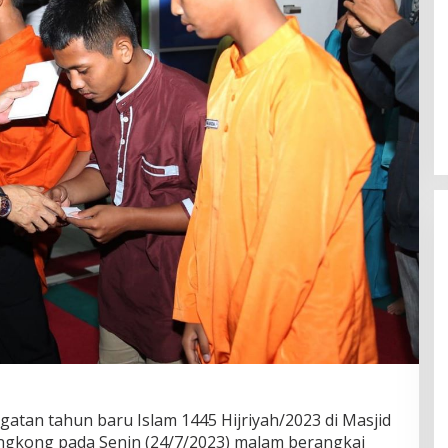
ngatan tahun baru Islam 1445 Hijriyah/2023 di Masjid
ngkong pada Senin (24/7/2023) malam berangkai