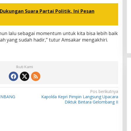
ukungan Suara Partai Politik, Ini Pesan
ahun lalu sebagai momentum untuk kita bisa lebih baik
iyah yang sudah hadir,” tutur Amsakar mengakhiri.
Ikuti Kami
Pos berikutnya
ENBANG
Kapolda Kepri Pimpin Langsung Upacara
Diktuk Bintara Gelombang II