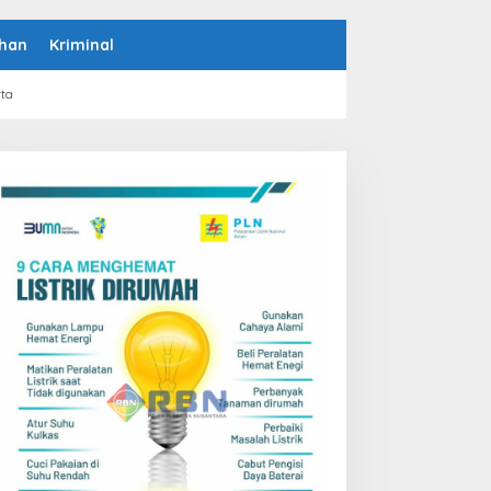
han
Kriminal
rta