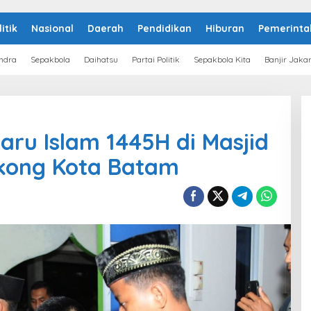
litik
Nasional
Daerah
Pendidikan
Hiburan
Pemerinta
ndra
Sepakbola
Daihatsu
Partai Politik
Sepakbola Kita
Banjir Jaka
aru Islam 1445H di Masjid
gkong Kota Batam