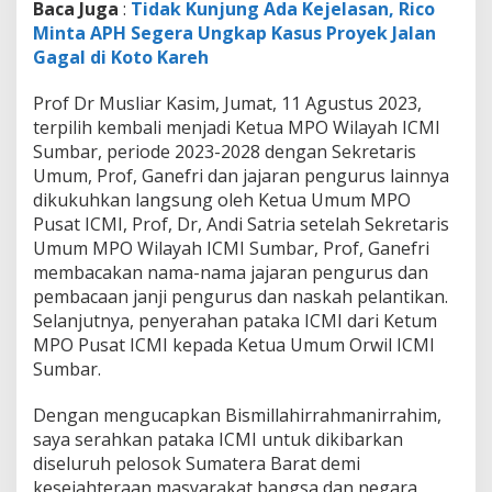
Baca Juga
:
Tidak Kunjung Ada Kejelasan, Rico
-
2
Minta APH Segera Ungkap Kasus Proyek Jalan
0
Gagal di Koto Kareh
2
8
Prof Dr Musliar Kasim, Jumat, 11 Agustus 2023,
O
terpilih kembali menjadi Ketua MPO Wilayah ICMI
l
e
Sumbar, periode 2023-2028 dengan Sekretaris
h
Umum, Prof, Ganefri dan jajaran pengurus lainnya
K
dikukuhkan langsung oleh Ketua Umum MPO
e
Pusat ICMI, Prof, Dr, Andi Satria setelah Sekretaris
t
u
Umum MPO Wilayah ICMI Sumbar, Prof, Ganefri
m
membacakan nama-nama jajaran pengurus dan
M
pembacaan janji pengurus dan naskah pelantikan.
P
Selanjutnya, penyerahan pataka ICMI dari Ketum
O
MPO Pusat ICMI kepada Ketua Umum Orwil ICMI
P
u
Sumbar.
s
a
Dengan mengucapkan Bismillahirrahmanirrahim,
t
saya serahkan pataka ICMI untuk dikibarkan
I
diseluruh pelosok Sumatera Barat demi
C
M
kesejahteraan masyarakat bangsa dan negara,