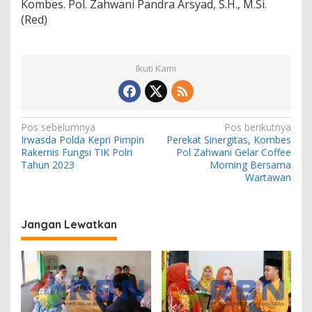
Kombes. Pol. Zahwani Pandra Arsyad, S.H., M.Si.
(Red)
Ikuti Kami
N
Pos sebelumnya
Pos berikutnya
Irwasda Polda Kepri Pimpin
Perekat Sinergitas, Kombes
a
Rakernis Fungsi TIK Polri
Pol Zahwani Gelar Coffee
v
Tahun 2023
Morning Bersama
Wartawan
i
g
a
Jangan Lewatkan
s
i
p
o