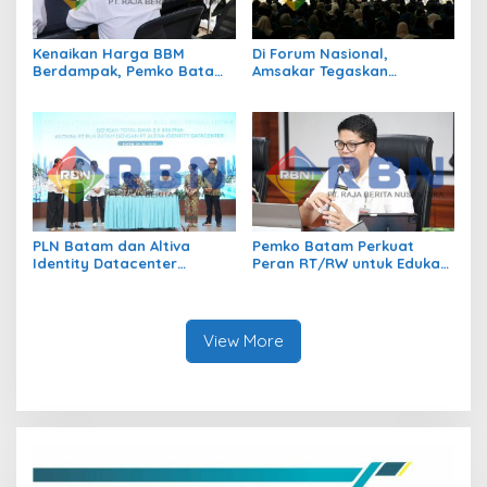
Kenaikan Harga BBM
Di Forum Nasional,
Berdampak, Pemko Batam
Amsakar Tegaskan
Kendalikan Inflasi Lewat
Transmigrasi Jadi
Kolaborasi TPID
Penggerak Pemerataan
Pembangunan
PLN Batam dan Altiva
Pemko Batam Perkuat
Identity Datacenter
Peran RT/RW untuk Edukasi
Tandatangani PJBTL 2 x 345
Dalam Kepatuhan Bayar
MVA, Perkuat Batam
Pajak Kendaraan Bermotor
sebagai Pusat Ekonomi
Digital
View More