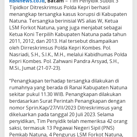
RBNnews.co.id
, Batam
– Tim Penyidik Subdit 3
a
Tipidkor Ditreskrimsus Polda Kepri berhasil
p
K
menangkap tersangka kasus korupsi di Kabupaten
o
Natuna. Tersangka berinisial WS alias W, Ketua
r
LSM Forkot Natuna, yang juga menjabat sebagai
u
Ketua Koni Terpilih Kabupaten Natuna pada tahun
p
2011, 2012, dan 2013. Hal tersebut disampaikan
s
i
oleh Dirreskrimsus Polda Kepri Kombes. Pol.
S
Nasriadi, S.H., S.I.K., M.H., melalui Kabidhumas Polda
e
Kepri Kombes. Pol. Zahwani Pandra Arsyad, S.H.,
b
M.Si., Jumat (21-07-23).
e
s
a
“Penangkapan terhadap tersangka dilakukan di
r
rumahnya yang berada di Ranai Kabupaten Natuna
1
sekitar pukul 11.30 WIB. Penangkapan dilakukan
,
berdasarkan Surat Perintah Penangkapan dengan
7
7
nomor Sprin.Kap/27/VII/2023 Ditreskrimsus yang
M
dikeluarkan pada tanggal 20 Juli 2023. Selama
penyidikan, Tim Penyidik telah memeriksa 42 orang
saksi, termasuk 13 Pegawai Negeri Sipil (PNS)
Pemkab Natuna, 4 Pengurus LSM Forkot Natuna,