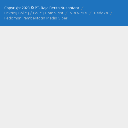
Copyright 2023 © PT. Raja Berita Nusantara
Privacy Policy / Policy Compliant
Visi & Misi
Redaksi
Pedoman Pemberitaan Media Siber