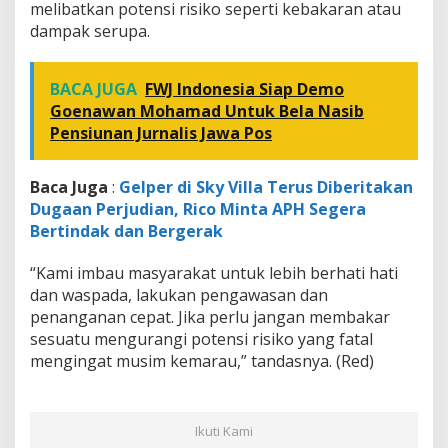
melibatkan potensi risiko seperti kebakaran atau
dampak serupa.
BACA JUGA
FWJ Indonesia Siap Demo
Goenawan Mohamad Untuk Bela Nasib
Pensiunan Jurnalis Jawa Pos
Baca Juga
:
Gelper di Sky Villa Terus Diberitakan
Dugaan Perjudian, Rico Minta APH Segera
Bertindak dan Bergerak
“Kami imbau masyarakat untuk lebih berhati hati
dan waspada, lakukan pengawasan dan
penanganan cepat. Jika perlu jangan membakar
sesuatu mengurangi potensi risiko yang fatal
mengingat musim kemarau,” tandasnya. (Red)
Ikuti Kami