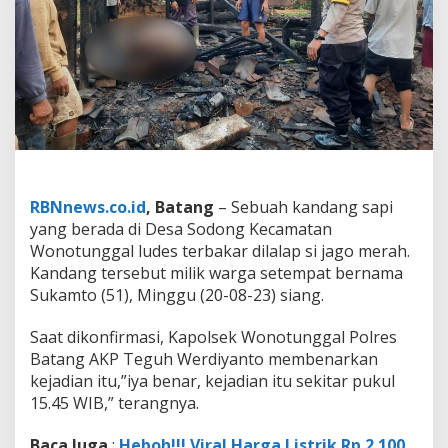
u
k
a
m
t
o
L
u
d
e
s
T
RBNnews.co.id
, Batang
– Sebuah kandang sapi
e
yang berada di Desa Sodong Kecamatan
r
Wonotunggal ludes terbakar dilalap si jago merah.
b
Kandang tersebut milik warga setempat bernama
a
Sukamto (51), Minggu (20-08-23) siang.
k
a
r
Saat dikonfirmasi, Kapolsek Wonotunggal Polres
D
Batang AKP Teguh Werdiyanto membenarkan
i
kejadian itu,”iya benar, kejadian itu sekitar pukul
l
15.45 WIB,” terangnya.
a
l
a
Baca Juga
:
Heboh!!! Viral Harga Listrik Rp 2.100