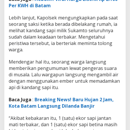
p
Per KWH di Batam
S
i
Lebih lanjut, Kapolsek mengungkapkan pada saat
j
a
seorang saksi ketika berada dibelakang rumah, ia
g
melihat kandang sapi milik Sukamto seluruhnya
o
sudah dalam keadaan terbakar. Mengetahui
M
peristiwa tersebut, ia berteriak meminta tolong
e
warga.
r
a
h
Mendengar hal itu, seorang warga langsung
memberikan pengumuman lewat pengeras suara
di musala. Lalu wargapun langsung mengambil air
dengan menggunakan ember untuk memadamkan
api di kandang sapi itu.
Baca Juga
:
Breaking News! Baru Hujan 2 Jam,
Kota Batam Langsung Dilanda Banjir
“Akibat kebakaran itu, 1 (satu) ekor sapi jantan
mati terbakar, dan 1 (satu) ekor sapi betina masih