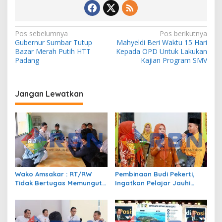
N
Pos sebelumnya
Pos berikutnya
Gubernur Sumbar Tutup
Mahyeldi Beri Waktu 15 Hari
a
Bazar Merah Putih HTT
Kepada OPD Untuk Lakukan
v
Padang
Kajian Program SMV
i
g
Jangan Lewatkan
a
s
i
p
o
s
Wako Amsakar : RT/RW
Pembinaan Budi Pekerti,
Tidak Bertugas Memungut
Ingatkan Pelajar Jauhi
Pajak
Perundungan hingga Bijak
Bermedia Sosial