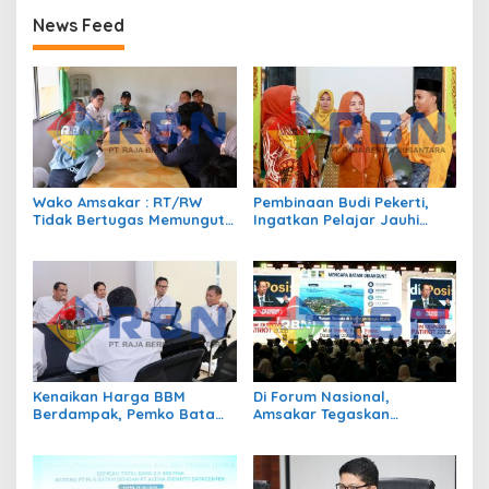
News Feed
Wako Amsakar : RT/RW
Pembinaan Budi Pekerti,
Tidak Bertugas Memungut
Ingatkan Pelajar Jauhi
Pajak
Perundungan hingga Bijak
Bermedia Sosial
Kenaikan Harga BBM
Di Forum Nasional,
Berdampak, Pemko Batam
Amsakar Tegaskan
Kendalikan Inflasi Lewat
Transmigrasi Jadi
Kolaborasi TPID
Penggerak Pemerataan
Pembangunan