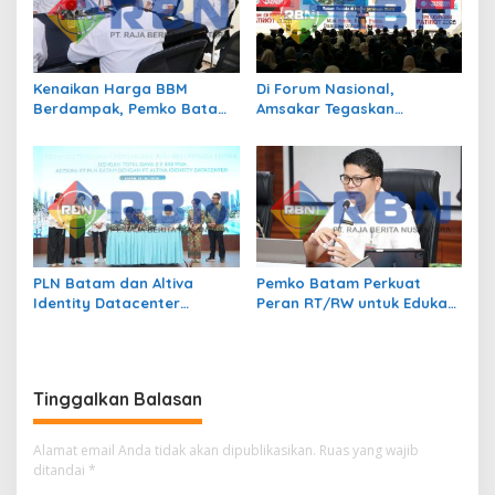
Kenaikan Harga BBM
Di Forum Nasional,
Berdampak, Pemko Batam
Amsakar Tegaskan
Kendalikan Inflasi Lewat
Transmigrasi Jadi
Kolaborasi TPID
Penggerak Pemerataan
Pembangunan
PLN Batam dan Altiva
Pemko Batam Perkuat
Identity Datacenter
Peran RT/RW untuk Edukasi
Tandatangani PJBTL 2 x 345
Dalam Kepatuhan Bayar
MVA, Perkuat Batam
Pajak Kendaraan Bermotor
sebagai Pusat Ekonomi
Digital
Tinggalkan Balasan
Alamat email Anda tidak akan dipublikasikan.
Ruas yang wajib
ditandai
*