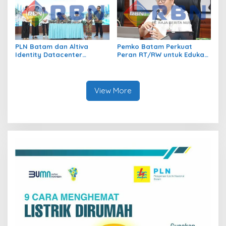
PLN Batam dan Altiva
Pemko Batam Perkuat
Identity Datacenter
Peran RT/RW untuk Edukasi
Tandatangani PJBTL 2 x 345
Dalam Kepatuhan Bayar
MVA, Perkuat Batam
Pajak Kendaraan Bermotor
sebagai Pusat Ekonomi
Digital
View More