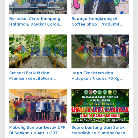
o
s
Berbekal Cinta Kampung
Budaya Nongkrong di
Halaman, 9 Bakal Calon
Coffee Shop : Produktif
Siap Berlaga di Pilwana
atau Sekedar Gaya Hidup?
Sulit Air
Sensasi Petik Melon
Jaga Ekosistem dan
Premium di eLBeFarm
Hidupkan Tradisi, 70 Kg
Solok, Destinasi Agrowisata
Ikan Larangan Dilepas di
Baru yang Wajib Dikunjungi
Nagari Sulit Air
Mubalig Sumbar Desak DPR
Suara Lantang dari Solok,
RI Sahkan UU Anti-LGBT
Mubaligh se-Sumbar Desak