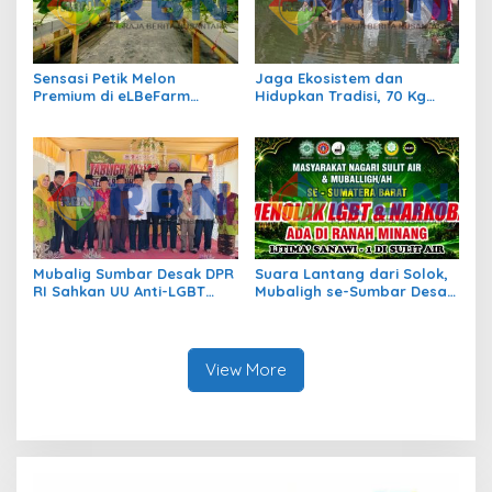
Sensasi Petik Melon
Jaga Ekosistem dan
Premium di eLBeFarm
Hidupkan Tradisi, 70 Kg
Solok, Destinasi Agrowisata
Ikan Larangan Dilepas di
Baru yang Wajib Dikunjungi
Nagari Sulit Air
Mubalig Sumbar Desak DPR
Suara Lantang dari Solok,
RI Sahkan UU Anti-LGBT
Mubaligh se-Sumbar Desak
dan Narkoba
Pemda Terbitkan Perda Anti
Maksiat
View More