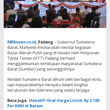
u
p
B
a
z
a
r
M
e
r
RBNnews.co.id
, Padang
– Gubernur Sumatera
a
Barat, Mahyeldi Ansharullah menilai kegiatan
h
Bazar Merah Putih yang di inisiasi oleh Himpunan
P
Tjinta Teman (HTT) Padang berhasil
u
t
menggambarkan kehidupan masyarakat Sumatera
i
Barat (Sumbar) yang sesungguhnya.
h
H
Kendati Sumatera Barat dihuni oleh berbagai etnis,
T
tapi masyarakatnya menyatu dalam bingkai
T
P
kerukunan dan toleransi yang selalu terjaga.
a
d
Baca Juga
:
Heboh!!! Viral Harga Listrik Rp 2.100
a
Per KWH di Batam
n