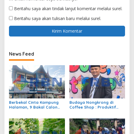
Beritahu saya akan tindak lanjut komentar melalui surel.
Beritahu saya akan tulisan baru melalui surel.
News Feed
Berbekal Cinta Kampung
Budaya Nongkrong di
Halaman, 9 Bakal Calon
Coffee Shop : Produktif
Siap Berlaga di Pilwana
atau Sekedar Gaya Hidup?
Sulit Air