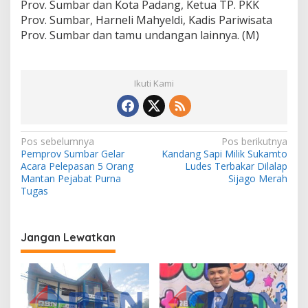
Prov. Sumbar dan Kota Padang, Ketua TP. PKK
Prov. Sumbar, Harneli Mahyeldi, Kadis Pariwisata
Prov. Sumbar dan tamu undangan lainnya. (M)
Ikuti Kami
N
Pos sebelumnya
Pos berikutnya
Pemprov Sumbar Gelar
Kandang Sapi Milik Sukamto
a
Acara Pelepasan 5 Orang
Ludes Terbakar Dilalap
v
Mantan Pejabat Purna
Sijago Merah
Tugas
i
g
a
Jangan Lewatkan
s
i
p