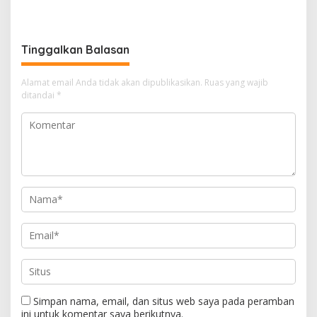
dan Narkoba
Pemda Terbitkan Perda Anti
Maksiat
Tinggalkan Balasan
Alamat email Anda tidak akan dipublikasikan.
Ruas yang wajib
ditandai
*
Simpan nama, email, dan situs web saya pada peramban
ini untuk komentar saya berikutnya.