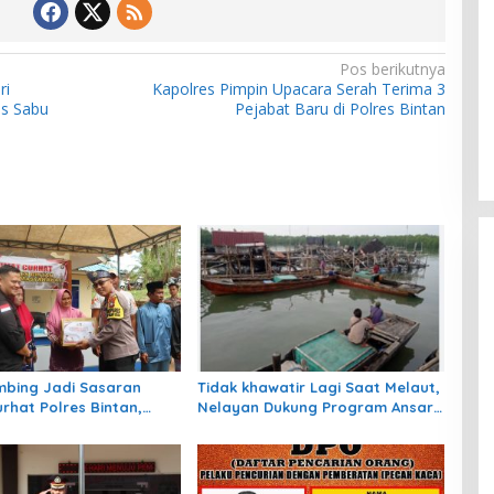
Pos berikutnya
ri
Kapolres Pimpin Upacara Serah Terima 3
is Sabu
Pejabat Baru di Polres Bintan
bing Jadi Sasaran
Tidak khawatir Lagi Saat Melaut,
rhat Polres Bintan,
Nelayan Dukung Program Ansar
n Aspirasi Warga dan
– Nyanyang BPJS
 Sembako
Ketenagakerjaan