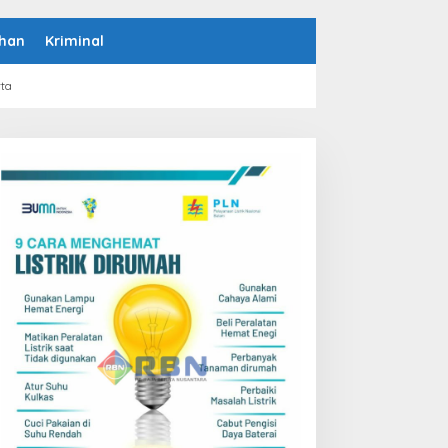
han
Kriminal
rta