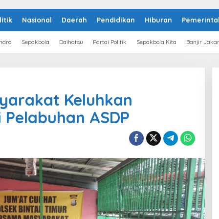
litik
Nasional
Daerah
Pendidikan
Hiburan
Pemerinta
ndra
Sepakbola
Daihatsu
Partai Politik
Sepakbola Kita
Banjir Jaka
syarakat Keluhkan
i Pelabuhan ASDP