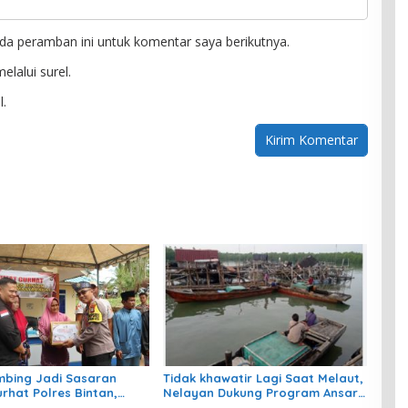
da peramban ini untuk komentar saya berikutnya.
elalui surel.
l.
bing Jadi Sasaran
Tidak khawatir Lagi Saat Melaut,
rhat Polres Bintan,
Nelayan Dukung Program Ansar
n Aspirasi Warga dan
– Nyanyang BPJS