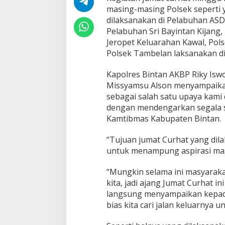
e
masing-masing Polsek seperti 
m
dilaksanakan di Pelabuhan ASD
u
d
Pelabuhan Sri Bayintan Kijang
a
Jeropet Keluarahan Kawal, Pol
D
Polsek Tambelan laksanakan di
i
P
Kapolres Bintan AKBP Riky Iswo
e
l
Missyamsu Alson menyampaikan
a
sebagai salah satu upaya kam
b
dengan mendengarkan segala s
u
Kamtibmas Kabupaten Bintan.
h
a
n
“Tujuan jumat Curhat yang dila
A
untuk menampung aspirasi masy
S
D
“Mungkin selama ini masyarak
P
kita, jadi ajang Jumat Curhat 
langsung menyampaikan kepad
bias kita cari jalan keluarnya