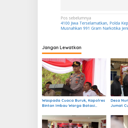
N
Pos sebelumnya
4100 Jiwa Terselamatkan, Polda Kep
a
Musnahkan 991 Gram Narkotika Jen
v
i
Jangan Lewatkan
g
a
s
i
p
o
s
Waspada Cuaca Buruk, Kapolres
Desa Num
Bintan Imbau Warga Batasi
Jumat Cu
Aktivitas Laut
Dengarka
Bagikan