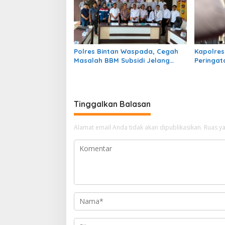
Polres Bintan Waspada, Cegah
Kapolres
Masalah BBM Subsidi Jelang
Peringat
Pilkada
Pancasil
Tinggalkan Balasan
Alamat email Anda tidak akan dipublikasikan.
Ruas ya