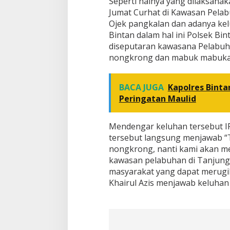
Seperti halnya yang dilaksana
Jumat Curhat di Kawasan Pel
Ojek pangkalan dan adanya kel
Bintan dalam hal ini Polsek Bi
diseputaran kawasana Pelabuh
nongkrong dan mabuk mabuka
BACA JUGA
Kapolres Binta
Peringatan Maulid
Mendengar keluhan tersebut I
tersebut langsung menjawab “
nongkrong, nanti kami akan mel
kawasan pelabuhan di Tanjung
masyarakat yang dapat merugik
Khairul Azis menjawab keluhan