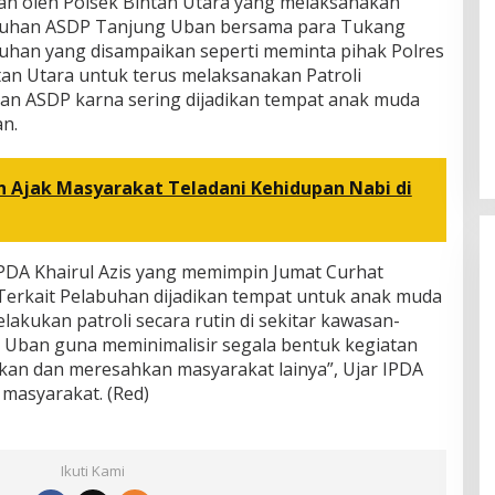
kan oleh Polsek Bintan Utara yang melaksanakan
abuhan ASDP Tanjung Uban bersama para Tukang
uhan yang disampaikan seperti meminta pihak Polres
ntan Utara untuk terus melaksanakan Patroli
an ASDP karna sering dijadikan tempat anak muda
n.
n Ajak Masyarakat Teladani Kehidupan Nabi di
PDA Khairul Azis yang memimpin Jumat Curhat
Terkait Pelabuhan dijadikan tempat untuk anak muda
akukan patroli secara rutin di sekitar kawasan-
 Uban guna meminimalisir segala bentuk kegiatan
an dan meresahkan masyarakat lainya”, Ujar IPDA
 masyarakat. (Red)
Ikuti Kami