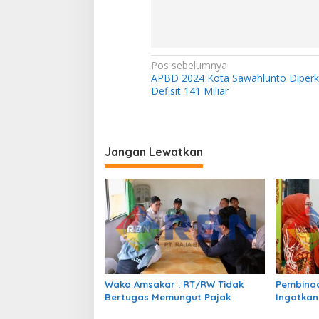
N
Pos sebelumnya
APBD 2024 Kota Sawahlunto Diperk
a
Defisit 141 Miliar
v
i
g
Jangan Lewatkan
a
s
i
p
o
s
Wako Amsakar : RT/RW Tidak
Pembinaa
Bertugas Memungut Pajak
Ingatkan
Perundun