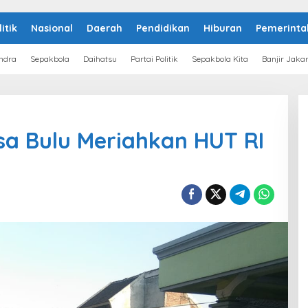
litik
Nasional
Daerah
Pendidikan
Hiburan
Pemerinta
ndra
Sepakbola
Daihatsu
Partai Politik
Sepakbola Kita
Banjir Jaka
a Bulu Meriahkan HUT RI