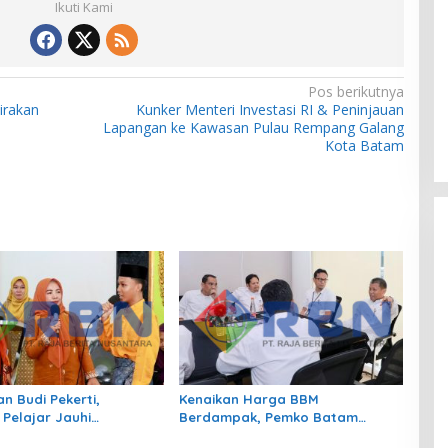
Ikuti Kami
Pos berikutnya
irakan
Kunker Menteri Investasi RI & Peninjauan
Lapangan ke Kawasan Pulau Rempang Galang
Kota Batam
n Budi Pekerti,
Kenaikan Harga BBM
 Pelajar Jauhi
Berdampak, Pemko Batam
gan hingga Bijak
Kendalikan Inflasi Lewat