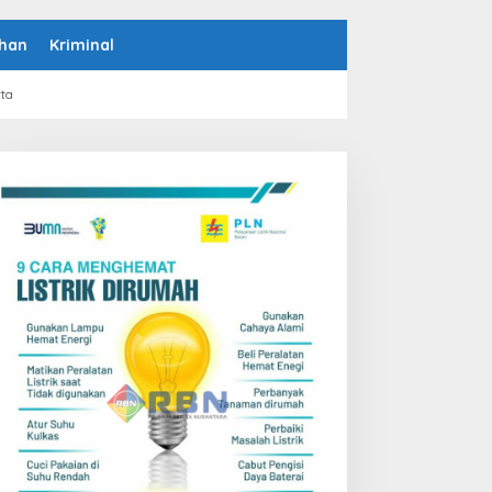
han
Kriminal
rta