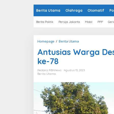
o
n
t
Berita Utama
Olahraga
Otomatif
Po
e
n
Berita Politik
Persija Jakarta
Mobil
PPP
Geri
Homepage
/
Berita Utama
A
n
Antusias Warga Des
t
u
ke-78
s
i
a
Redaksi RBNnews
Agustus 13, 2023
s
Berita Utama
W
a
r
g
a
D
e
s