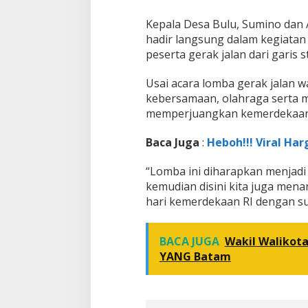
Kepala Desa Bulu, Sumino dan A
hadir langsung dalam kegiatan
peserta gerak jalan dari garis st
Usai acara lomba gerak jalan w
kebersamaan, olahraga serta 
memperjuangkan kemerdekaan
Baca Juga
:
Heboh!!! Viral Har
“Lomba ini diharapkan menjadi
kemudian disini kita juga men
hari kemerdekaan RI dengan su
BACA JUGA
Wakil Walikot
YANG Batam