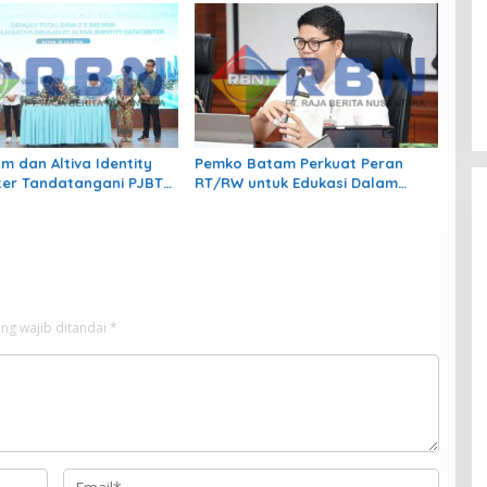
 Sosial
Kolaborasi TPID
m dan Altiva Identity
Pemko Batam Perkuat Peran
er Tandatangani PJBTL
RT/RW untuk Edukasi Dalam
MVA, Perkuat Batam
Kepatuhan Bayar Pajak
Pusat Ekonomi Digital
Kendaraan Bermotor
ng wajib ditandai
*