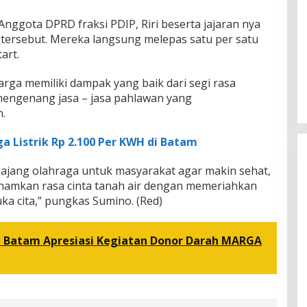
nggota DPRD fraksi PDIP, Riri beserta jajaran nya
 tersebut. Mereka langsung melepas satu per satu
art.
arga memiliki dampak yang baik dari segi rasa
mengenang jasa – jasa pahlawan yang
.
ga Listrik Rp 2.100 Per KWH di Batam
 ajang olahraga untuk masyarakat agar makin sehat,
anamkan rasa cinta tanah air dengan memeriahkan
ka cita,” pungkas Sumino. (Red)
a Batam Apresiasi Kegiatan Donor Darah MARGA