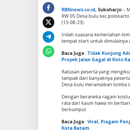
RBNnews.co.id
, Sukoharjo
– M
RW 05 Desa bulu kec.polokarto
(13-08-23).
Inilah suasana kemeriahan lomba
tempat start untuk dimulainya 
Baca Juga
:
Tidak Kunjung Ada
Proyek Jalan Gagal di Koto K
Ratusan peserta yang mengikuti 
tampak dari banyaknya peserta
Desa bulu meramaikan lomba in
Dengan beraneka ragam kostum 
rata dari kaum hawa ini berbari
berkumpul.
Baca Juga
:
Viral, Piagam Pen
Kota Batam