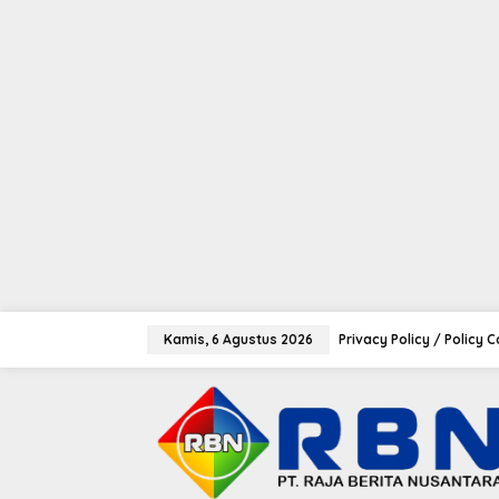
tutup
L
e
Kamis, 6 Agustus 2026
Privacy Policy / Policy 
w
a
t
i
k
e
k