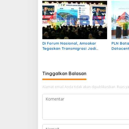
Bermedia
Di Forum Nasional, Amsakar
PLN Bata
Tegaskan Transmigrasi Jadi
Datacent
Penggerak Pemerataan
2 x 345 
Pembangunan
sebagai 
Tinggalkan Balasan
Alamat email Anda tidak akan dipublikasikan.
Ruas ya