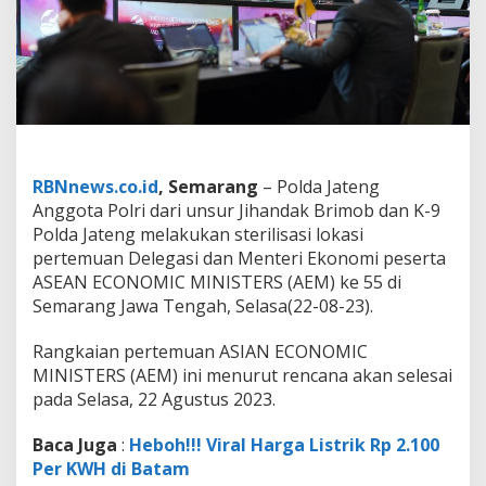
a
n
c
a
r
J
e
l
a
n
RBNnews.co.id
, Semarang
– Polda Jateng
g
Anggota Polri dari unsur Jihandak Brimob dan K-9
A
Polda Jateng melakukan sterilisasi lokasi
k
pertemuan Delegasi dan Menteri Ekonomi peserta
h
i
ASEAN ECONOMIC MINISTERS (AEM) ke 55 di
r
Semarang Jawa Tengah, Selasa(22-08-23).
A
c
Rangkaian pertemuan ASIAN ECONOMIC
a
MINISTERS (AEM) ini menurut rencana akan selesai
r
a
pada Selasa, 22 Agustus 2023.
Baca Juga
:
Heboh!!! Viral Harga Listrik Rp 2.100
Per KWH di Batam