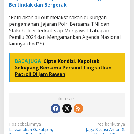
Bertindak dan Bergerak
“Polri akan all out melaksanakan dukungan
pengamanan. Jajaran Polri Bersama TNI dan
Stakeholder terkait Siap Mengawal Tahapan
Pemilu 2024 dan Mengamankan Agenda Nasional
lainnya. (Red*S)
BACA JUGA
Cipta Kondisi, Kapolsek
Sekupang Bersama Personil Tingkatkan
Patroli Di Jam Rawan
Ikuti Kami
N
Pos sebelumnya
Pos berikutnya
Laksanakan Gaktibplin,
Jaga Situasi Aman &
a