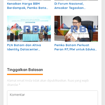
Kenaikan Harga BBM
Di Forum Nasional,
Berdampak, Pemko Batam
Amsakar Tegaskan
Kendalikan Inflasi Lewat
Transmigrasi Jadi
Kolaborasi TPID
Penggerak Pemerataan
Pembangunan
PLN Batam dan Altiva
Pemko Batam Perkuat
Identity Datacenter
Peran RT/RW untuk Edukasi
Tandatangani PJBTL 2 x 345
Dalam Kepatuhan Bayar
MVA, Perkuat Batam
Pajak Kendaraan Bermotor
sebagai Pusat Ekonomi
Digital
Tinggalkan Balasan
Alamat email Anda tidak akan dipublikasikan.
Ruas yang wajib
ditandai
*