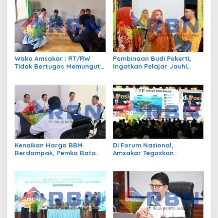
Wako Amsakar : RT/RW
Pembinaan Budi Pekerti,
Tidak Bertugas Memungut
Ingatkan Pelajar Jauhi
Pajak
Perundungan hingga Bijak
Bermedia Sosial
Kenaikan Harga BBM
Di Forum Nasional,
Berdampak, Pemko Batam
Amsakar Tegaskan
Kendalikan Inflasi Lewat
Transmigrasi Jadi
Kolaborasi TPID
Penggerak Pemerataan
Pembangunan