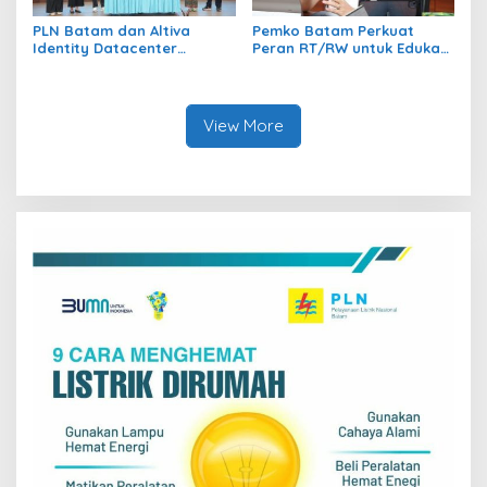
PLN Batam dan Altiva
Pemko Batam Perkuat
Identity Datacenter
Peran RT/RW untuk Edukasi
Tandatangani PJBTL 2 x 345
Dalam Kepatuhan Bayar
MVA, Perkuat Batam
Pajak Kendaraan Bermotor
sebagai Pusat Ekonomi
Digital
View More