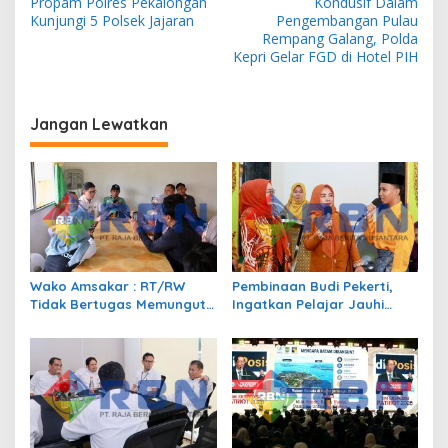
Propam Polres Pekalongan
Kondusif Dalam
v
Kunjungi 5 Polsek Jajaran
Pengembangan Pulau
Rempang Galang, Polda
i
Kepri Gelar FGD di Hotel PIH
g
a
Jangan Lewatkan
s
i
p
o
s
Wako Amsakar : RT/RW
Pembinaan Budi Pekerti,
Tidak Bertugas Memungut
Ingatkan Pelajar Jauhi
Pajak
Perundungan hingga Bijak
Bermedia Sosial