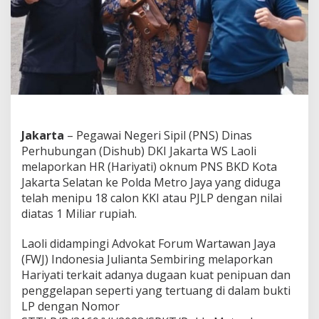
O
k
n
u
m
P
N
S
B
K
D
Jakarta
– Pegawai Negeri Sipil (PNS) Dinas
K
Perhubungan (Dishub) DKI Jakarta WS Laoli
o
melaporkan HR (Hariyati) oknum PNS BKD Kota
t
Jakarta Selatan ke Polda Metro Jaya yang diduga
a
J
telah menipu 18 calon KKI atau PJLP dengan nilai
a
diatas 1 Miliar rupiah.
k
a
Laoli didampingi Advokat Forum Wartawan Jaya
r
(FWJ) Indonesia Julianta Sembiring melaporkan
t
a
Hariyati terkait adanya dugaan kuat penipuan dan
S
penggelapan seperti yang tertuang di dalam bukti
e
LP dengan Nomor
l