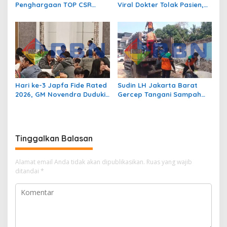
Penghargaan TOP CSR
Viral Dokter Tolak Pasien,
Awards 2026 dan TOP
Corporate Communication
Leader on CSR
PT Kimia Farma Angkat
Commitment 2026
Bicara
Hari ke-3 Japfa Fide Rated
Sudin LH Jakarta Barat
2026, GM Novendra Duduki
Gercep Tangani Sampah
Peringkat 1. GM Susanto
Yang Menumpuk di Taman
Peringkat 5!
Palem Lestari
Tinggalkan Balasan
Alamat email Anda tidak akan dipublikasikan.
Ruas yang wajib
ditandai
*