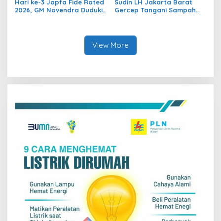
Hari ke-3 Japfa Fide Rated
Sudin LH Jakarta Barat
2026, GM Novendra Duduki
Gercep Tangani Sampah
Peringkat 1. GM Susanto
Yang Menumpuk di Taman
Peringkat 5!
Palem Lestari
View More