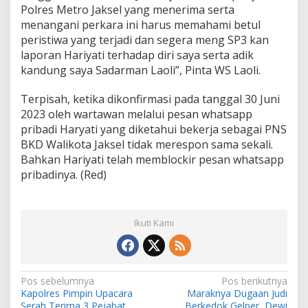
Polres Metro Jaksel yang menerima serta
menangani perkara ini harus memahami betul
peristiwa yang terjadi dan segera meng SP3 kan
laporan Hariyati terhadap diri saya serta adik
kandung saya Sadarman Laoli”, Pinta WS Laoli.
Terpisah, ketika dikonfirmasi pada tanggal 30 Juni
2023 oleh wartawan melalui pesan whatsapp
pribadi Haryati yang diketahui bekerja sebagai PNS
BKD Walikota Jaksel tidak merespon sama sekali.
Bahkan Hariyati telah memblockir pesan whatsapp
pribadinya. (Red)
Ikuti Kami
N
Pos sebelumnya
Pos berikutnya
Kapolres Pimpin Upacara
Maraknya Dugaan Judi
a
Serah Terima 3 Pejabat
Berkedok Gelper, Dewi