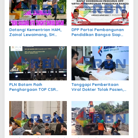
Datangi Kementrian HAM,
DPP Partai Pembangunan
Zainal Lewaimang, SH
Pendidikan Bangsa Siap
Minta Pertolongan Atas 420
Hadapi Pemilu 2029
Warga Tengki Seribu Batam
PLN Batam Raih
Tanggapi Pemberitaan
Penghargaan TOP CSR
Viral Dokter Tolak Pasien,
Awards 2026 dan TOP
Corporate Communication
Leader on CSR
PT Kimia Farma Angkat
Commitment 2026
Bicara