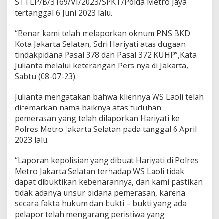
STTLP/B/3169/VI/2023/SPKT/Polda Metro Jaya
a
tertanggal 6 Juni 2023 lalu.
t
a
n
“Benar kami telah melaporkan oknum PNS BKD
k
Kota Jakarta Selatan, Sdri Hariyati atas dugaan
e
tindakpidana Pasal 378 dan Pasal 372 KUHP”,Kata
P
Julianta melalui keterangan Pers nya di Jakarta,
o
l
Sabtu (08-07-23).
d
a
Julianta mengatakan bahwa kliennya WS Laoli telah
M
dicemarkan nama baiknya atas tuduhan
e
pemerasan yang telah dilaporkan Hariyati ke
t
r
Polres Metro Jakarta Selatan pada tanggal 6 April
o
2023 lalu.
J
a
“Laporan kepolisian yang dibuat Hariyati di Polres
y
Metro Jakarta Selatan terhadap WS Laoli tidak
a
dapat dibuktikan kebenarannya, dan kami pastikan
tidak adanya unsur pidana pemerasan, karena
secara fakta hukum dan bukti – bukti yang ada
pelapor telah mengarang peristiwa yang