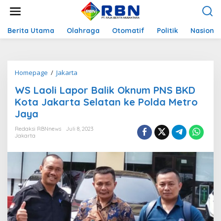
L
e
w
a
Berita Utama
Olahraga
Otomatif
Politik
Nasional
t
i
k
e
Homepage
/
Jakarta
W
k
S
o
WS Laoli Lapor Balik Oknum PNS BKD
L
n
a
Kota Jakarta Selatan ke Polda Metro
t
o
e
Jaya
l
n
i
Redaksi RBNnews
Juli 8, 2023
L
Jakarta
a
p
o
r
B
a
l
i
k