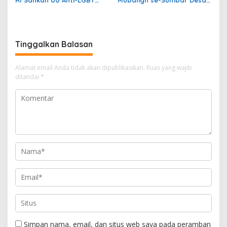
RI Sahkan UU Anti-LGBT
Mubaligh se-Sumbar Desak
dan Narkoba
Pemda Terbitkan Perda Anti
Maksiat
Tinggalkan Balasan
Alamat email Anda tidak akan dipublikasikan.
Ruas yang wajib
ditandai
*
Simpan nama, email, dan situs web saya pada peramban