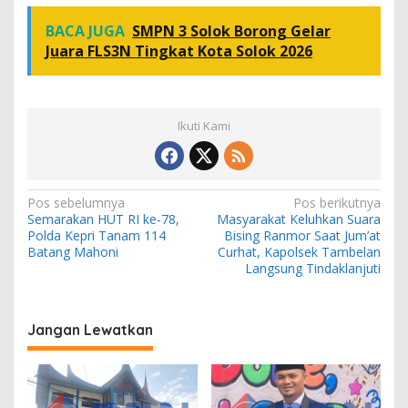
BACA JUGA
SMPN 3 Solok Borong Gelar
Juara FLS3N Tingkat Kota Solok 2026
Ikuti Kami
N
Pos sebelumnya
Pos berikutnya
Semarakan HUT RI ke-78,
Masyarakat Keluhkan Suara
a
Polda Kepri Tanam 114
Bising Ranmor Saat Jum’at
v
Batang Mahoni
Curhat, Kapolsek Tambelan
Langsung Tindaklanjuti
i
g
a
Jangan Lewatkan
s
i