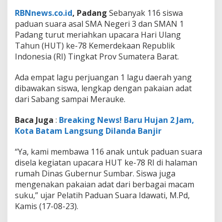
p
RBNnews.co.id
, Padang
Sebanyak 116 siswa
a
c
paduan suara asal SMA Negeri 3 dan SMAN 1
a
Padang turut meriahkan upacara Hari Ulang
r
Tahun (HUT) ke-78 Kemerdekaan Republik
a
Indonesia (RI) Tingkat Prov Sumatera Barat.
P
e
n
Ada empat lagu perjuangan 1 lagu daerah yang
u
dibawakan siswa, lengkap dengan pakaian adat
r
dari Sabang sampai Merauke.
u
n
Baca Juga
:
Breaking News! Baru Hujan 2 Jam,
a
n
Kota Batam Langsung Dilanda Banjir
B
e
“Ya, kami membawa 116 anak untuk paduan suara
n
disela kegiatan upacara HUT ke-78 RI di halaman
d
rumah Dinas Gubernur Sumbar. Siswa juga
e
r
mengenakan pakaian adat dari berbagai macam
a
suku,” ujar Pelatih Paduan Suara Idawati, M.Pd,
Kamis (17-08-23).