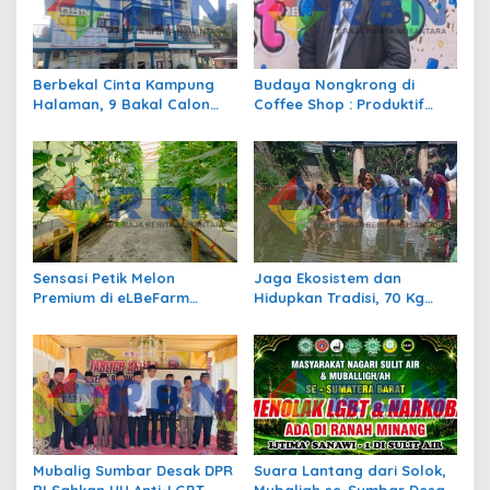
p
o
s
Berbekal Cinta Kampung
Budaya Nongkrong di
Halaman, 9 Bakal Calon
Coffee Shop : Produktif
Siap Berlaga di Pilwana
atau Sekedar Gaya Hidup?
Sulit Air
Sensasi Petik Melon
Jaga Ekosistem dan
Premium di eLBeFarm
Hidupkan Tradisi, 70 Kg
Solok, Destinasi Agrowisata
Ikan Larangan Dilepas di
Baru yang Wajib Dikunjungi
Nagari Sulit Air
Mubalig Sumbar Desak DPR
Suara Lantang dari Solok,