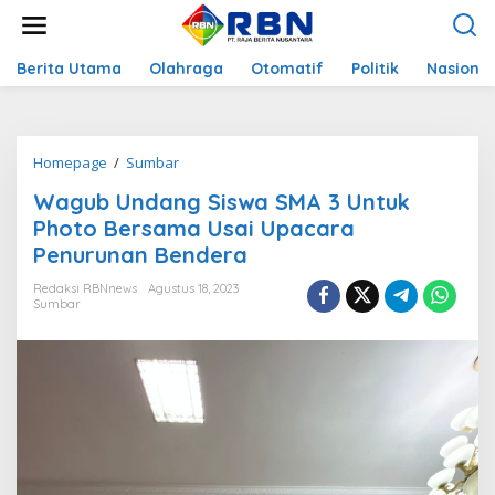
L
e
w
a
Berita Utama
Olahraga
Otomatif
Politik
Nasional
t
i
k
e
Homepage
/
Sumbar
W
k
a
o
Wagub Undang Siswa SMA 3 Untuk
g
n
u
Photo Bersama Usai Upacara
t
b
e
Penurunan Bendera
U
n
n
Redaksi RBNnews
Agustus 18, 2023
d
Sumbar
a
n
g
S
i
s
w
a
S