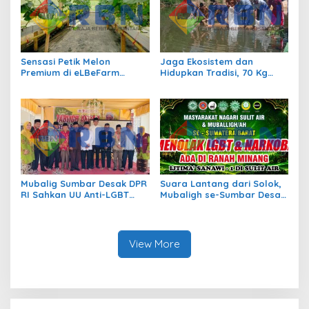
Sensasi Petik Melon
Jaga Ekosistem dan
Premium di eLBeFarm
Hidupkan Tradisi, 70 Kg
Solok, Destinasi Agrowisata
Ikan Larangan Dilepas di
Baru yang Wajib Dikunjungi
Nagari Sulit Air
Mubalig Sumbar Desak DPR
Suara Lantang dari Solok,
RI Sahkan UU Anti-LGBT
Mubaligh se-Sumbar Desak
dan Narkoba
Pemda Terbitkan Perda Anti
Maksiat
View More