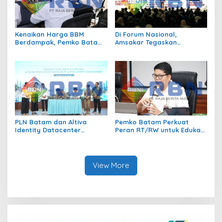
Kenaikan Harga BBM
Di Forum Nasional,
Berdampak, Pemko Batam
Amsakar Tegaskan
Kendalikan Inflasi Lewat
Transmigrasi Jadi
Kolaborasi TPID
Penggerak Pemerataan
Pembangunan
PLN Batam dan Altiva
Pemko Batam Perkuat
Identity Datacenter
Peran RT/RW untuk Edukasi
Tandatangani PJBTL 2 x 345
Dalam Kepatuhan Bayar
MVA, Perkuat Batam
Pajak Kendaraan Bermotor
sebagai Pusat Ekonomi
Digital
View More