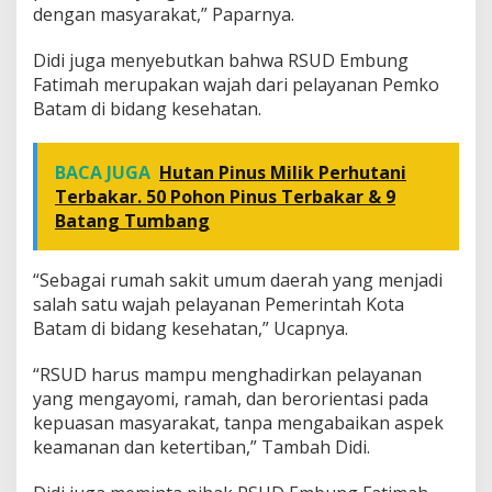
dengan masyarakat,” Paparnya.
s
i
Didi juga menyebutkan bahwa RSUD Embung
Fatimah merupakan wajah dari pelayanan Pemko
Batam di bidang kesehatan.
BACA JUGA
Hutan Pinus Milik Perhutani
Terbakar. 50 Pohon Pinus Terbakar & 9
Batang Tumbang
“Sebagai rumah sakit umum daerah yang menjadi
salah satu wajah pelayanan Pemerintah Kota
Batam di bidang kesehatan,” Ucapnya.
“RSUD harus mampu menghadirkan pelayanan
yang mengayomi, ramah, dan berorientasi pada
kepuasan masyarakat, tanpa mengabaikan aspek
keamanan dan ketertiban,” Tambah Didi.