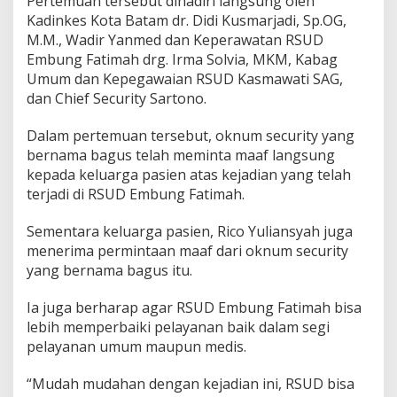
Pertemuan tersebut dihadiri langsung oleh
a
Kadinkes Kota Batam dr. Didi Kusmarjadi, Sp.OG,
n
M.M., Wadir Yanmed dan Keperawatan RSUD
a
g
Embung Fatimah drg. Irma Solvia, MKM, Kabag
e
Umum dan Kepegawaian RSUD Kasmawati SAG,
m
dan Chief Security Sartono.
e
n
Dalam pertemuan tersebut, oknum security yang
t
R
bernama bagus telah meminta maaf langsung
S
kepada keluarga pasien atas kejadian yang telah
U
terjadi di RSUD Embung Fatimah.
D
E
Sementara keluarga pasien, Rico Yuliansyah juga
m
b
menerima permintaan maaf dari oknum security
u
yang bernama bagus itu.
n
g
Ia juga berharap agar RSUD Embung Fatimah bisa
F
lebih memperbaiki pelayanan baik dalam segi
a
t
pelayanan umum maupun medis.
i
m
“Mudah mudahan dengan kejadian ini, RSUD bisa
a