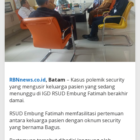
u
r
i
t
y
U
s
i
r
K
e
l
u
a
RBNnews.co.id
, Batam
– Kasus polemik security
r
yang mengusir keluarga pasien yang sedang
g
a
menunggu di IGD RSUD Embung Fatimah berakhir
P
damai.
a
s
RSUD Embung Fatimah memfasilitasi pertemuan
i
antara keluarga pasien dengan oknum security
e
n
yang bernama Bagus.
,
M