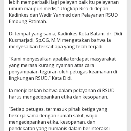
lebih memperbaiki lagi pelayan baik itu pelayanan
h
umum maupun medis,” Ungkap Rico di depan
:
K
Kadinkes dan Wadir Yanmed dan Pelayanan RSUD
a
Embung Fatimah.
m
i
Di tempat yang sama, Kadinkes Kota Batam, dr. Didi
A
Kusmarjadi, Sp.OG, M.M mengatakan bahwa Ia
k
a
menyesalkan terkait apa yang telah terjadi.
n
M
“Kami menyesalkan apabila terdapat masyarakat
e
yang merasa kurang nyaman atas cara
l
penyampaian teguran oleh petugas keamanan di
a
k
lingkungan RSUD,” Kata Didi.
u
k
Ia menjelaskan bahwa dalam pelayanan di RSUD
a
harus mengedepankan etika dan kesopanan.
n
E
v
“Setiap petugas, termasuk pihak ketiga yang
a
bekerja sama dengan rumah sakit, wajib
l
mengedepankan etika, kesopanan, dan
u
pendekatan yang humanis dalam berinteraksi
a