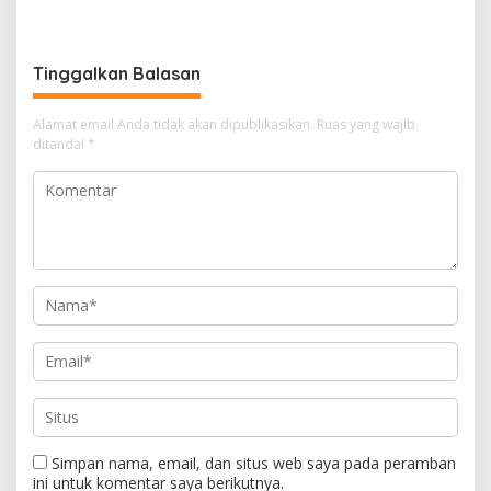
MVA, Perkuat Batam
Pajak Kendaraan Bermotor
sebagai Pusat Ekonomi
Digital
Tinggalkan Balasan
Alamat email Anda tidak akan dipublikasikan.
Ruas yang wajib
ditandai
*
Simpan nama, email, dan situs web saya pada peramban
ini untuk komentar saya berikutnya.