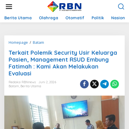
L
e
w
a
Berita Utama
Olahraga
Otomatif
Politik
Nasional
t
i
k
e
Homepage
/
Batam
T
k
e
o
Terkait Polemik Security Usir Keluarga
r
n
k
Pasien, Management RSUD Embung
t
a
e
Fatimah : Kami Akan Melakukan
i
n
Evaluasi
t
P
Redaksi RBNnews
Juni 2, 2026
o
Batam
,
Berita Utama
l
e
m
i
k
S
e
c