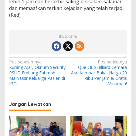
lebih 1 jam dan berakhir saling bersalam-salaman
dan memaafkan terkait kejadian yang telah terjadi.
(Red)
Ikuti Kami
N
Pos sebelumnya
Pos berikutnya
Kurang Ajar, Oknum Security
Que Club Billiard Cemara
a
RSUD Embung Fatimah
Asri Kembali Buka, Harga 20
v
Main Usir Keluarga Pasien di
Ribu Per Jam & Gratis
IGD!
Minuman!
i
g
a
Jangan Lewatkan
s
i
p