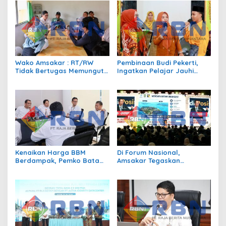
Wako Amsakar : RT/RW
Pembinaan Budi Pekerti,
Tidak Bertugas Memungut
Ingatkan Pelajar Jauhi
Pajak
Perundungan hingga Bijak
Bermedia Sosial
Kenaikan Harga BBM
Di Forum Nasional,
Berdampak, Pemko Batam
Amsakar Tegaskan
Kendalikan Inflasi Lewat
Transmigrasi Jadi
Kolaborasi TPID
Penggerak Pemerataan
Pembangunan