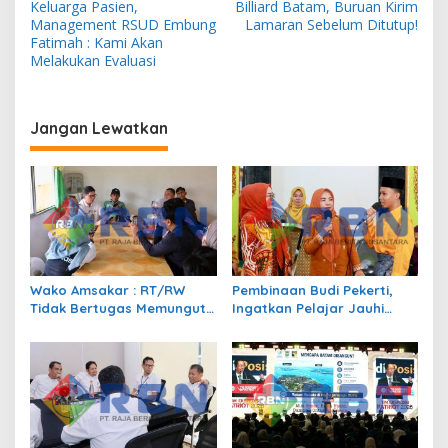
a
Keluarga Pasien,
Billiard Batam, Buruan Kirim
v
Management RSUD Embung
Lamaran Sebelum Ditutup!
Fatimah : Kami Akan
i
Melakukan Evaluasi
g
a
Jangan Lewatkan
s
i
p
o
s
Wako Amsakar : RT/RW
Pembinaan Budi Pekerti,
Tidak Bertugas Memungut
Ingatkan Pelajar Jauhi
Pajak
Perundungan hingga Bijak
Bermedia Sosial