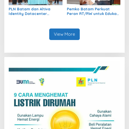
PLN Batam dan Altiva
Pemko Batam Perkuat
Identity Datacenter
Peran RT/RW untuk Edukasi
Tandatangani PJBTL 2 x 345
Dalam Kepatuhan Bayar
MVA, Perkuat Batam
Pajak Kendaraan Bermotor
sebagai Pusat Ekonomi
Digital
View More