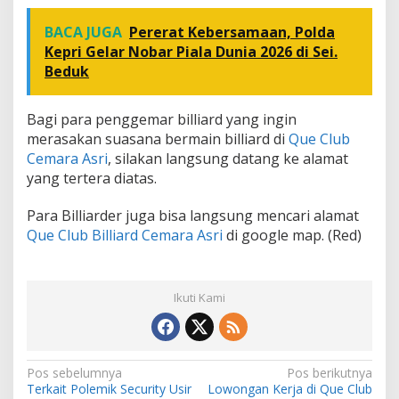
BACA JUGA
Pererat Kebersamaan, Polda
Kepri Gelar Nobar Piala Dunia 2026 di Sei.
Beduk
Bagi para penggemar billiard yang ingin
merasakan suasana bermain billiard di
Que Club
Cemara Asri
, silakan langsung datang ke alamat
yang tertera diatas.
Para Billiarder juga bisa langsung mencari alamat
Que Club Billiard Cemara Asri
di google map. (Red)
Ikuti Kami
N
Pos sebelumnya
Pos berikutnya
Terkait Polemik Security Usir
Lowongan Kerja di Que Club