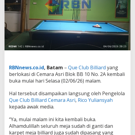
m
a
r
a
A
s
r
i
K
e
m
b
a
RBNnews.co.id
, Batam
–
Que Club Billiard
yang
l
berlokasi di Cemara Asri Blok BB 10 No. 2A kembali
i
buka mulai hari Selasa (02/06/26) malam.
B
u
Hal tersebut disampaikan langsung oleh Pengelola
k
a
Que Club Billiard Cemara Asri
,
Rico Yuliansyah
,
kepada awak media.
H
a
“Ya, mulai malam ini kita kembali buka.
r
Alhamdulillah seluruh meja sudah di ganti dan
g
a
karpet meja billiard juga sudah dipasang yang