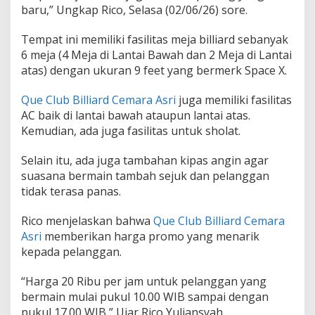
2
baru,” Ungkap Rico, Selasa (02/06/26) sore.
0
R
Tempat ini memiliki fasilitas meja billiard sebanyak
i
6 meja (4 Meja di Lantai Bawah dan 2 Meja di Lantai
b
u
atas) dengan ukuran 9 feet yang bermerk Space X.
P
e
Que Club Billiard Cemara Asri
juga memiliki fasilitas
r
AC baik di lantai bawah ataupun lantai atas.
J
Kemudian, ada juga fasilitas untuk sholat.
a
m
&
Selain itu, ada juga tambahan kipas angin agar
G
suasana bermain tambah sejuk dan pelanggan
r
tidak terasa panas.
a
t
Rico menjelaskan bahwa
Que Club Billiard Cemara
i
s
Asri
memberikan harga promo yang menarik
M
kepada pelanggan.
i
n
“Harga 20 Ribu per jam untuk pelanggan yang
u
bermain mulai pukul 10.00 WIB sampai dengan
m
a
pukul 17.00 WIB,” Ujar Rico Yuliansyah.