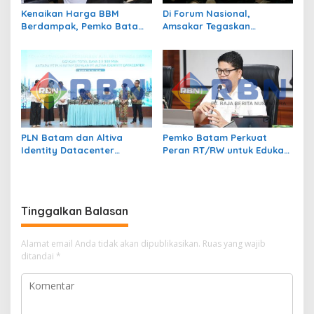
Kenaikan Harga BBM
Di Forum Nasional,
Berdampak, Pemko Batam
Amsakar Tegaskan
Kendalikan Inflasi Lewat
Transmigrasi Jadi
Kolaborasi TPID
Penggerak Pemerataan
Pembangunan
PLN Batam dan Altiva
Pemko Batam Perkuat
Identity Datacenter
Peran RT/RW untuk Edukasi
Tandatangani PJBTL 2 x 345
Dalam Kepatuhan Bayar
MVA, Perkuat Batam
Pajak Kendaraan Bermotor
sebagai Pusat Ekonomi
Digital
Tinggalkan Balasan
Alamat email Anda tidak akan dipublikasikan.
Ruas yang wajib
ditandai
*