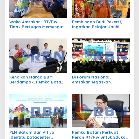
Wako Amsakar : RT/RW
Pembinaan Budi Pekerti,
Tidak Bertugas Memungut
Ingatkan Pelajar Jauhi
Pajak
Perundungan hingga Bijak
Bermedia Sosial
Kenaikan Harga BBM
Di Forum Nasional,
Berdampak, Pemko Batam
Amsakar Tegaskan
Kendalikan Inflasi Lewat
Transmigrasi Jadi
Kolaborasi TPID
Penggerak Pemerataan
Pembangunan
PLN Batam dan Altiva
Pemko Batam Perkuat
Identity Datacenter
Peran RT/RW untuk Edukasi