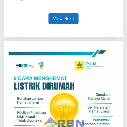
Tandatangani PJBTL 2 x 345
Dalam Kepatuhan Bayar
MVA, Perkuat Batam
Pajak Kendaraan Bermotor
sebagai Pusat Ekonomi
Digital
View More