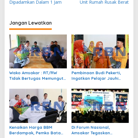
v
Dipadamkan Dalam 1 Jam
Unit Rumah Rusak Berat
i
g
Jangan Lewatkan
a
s
i
p
o
s
Wako Amsakar : RT/RW
Pembinaan Budi Pekerti,
Tidak Bertugas Memungut
Ingatkan Pelajar Jauhi
Pajak
Perundungan hingga Bijak
Bermedia Sosial
Kenaikan Harga BBM
Di Forum Nasional,
Berdampak, Pemko Batam
Amsakar Tegaskan