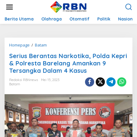
L
e
w
a
Berita Utama
Olahraga
Otomatif
Politik
Nasional
t
i
k
e
Homepage
/
Batam
S
k
e
o
Serius Berantas Narkotika, Polda Kepri
r
n
i
& Polresta Barelang Amankan 9
t
u
e
Tersangka Dalam 4 Kasus
s
n
B
Redaksi RBNnews
Mei 15, 2023
e
Batam
r
a
n
t
a
s
N
a
r