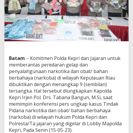
k
o
t
i
k
a
,
P
o
l
d
Batam
– Komitmen Polda Kepri dan Jajaran untuk
a
memberantas peredaran gelap dan
K
penyalahgunaan narkotika dan obat/ bahan
e
p
berbahaya (narkoba) di wilayah Kepulauan Riau
r
dibuktikan dengan menangkap 9 (sembilan)
i
tersangka. Hal tersebut diungkapkan Kapolda
&
Kepri Irjen Pol. Drs. Tabana Bangun, M.Si, saat
P
o
memimpin konferensi pers ungkap kasus Tindak
l
Pidana narkotika dan obat/ bahan berbahaya
r
(narkoba) di wilayah hukum Polda Kepri dan
e
Polresta/Ta jajaran yang digelar di Lobby Mapolda
s
Kepri, Pada Senin (15-05-23).
t