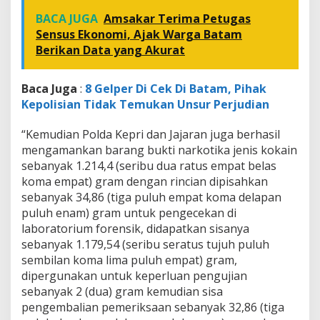
BACA JUGA
Amsakar Terima Petugas
Sensus Ekonomi, Ajak Warga Batam
Berikan Data yang Akurat
Baca Juga
:
8 Gelper Di Cek Di Batam, Pihak
Kepolisian Tidak Temukan Unsur Perjudian
“Kemudian Polda Kepri dan Jajaran juga berhasil
mengamankan barang bukti narkotika jenis kokain
sebanyak 1.214,4 (seribu dua ratus empat belas
koma empat) gram dengan rincian dipisahkan
sebanyak 34,86 (tiga puluh empat koma delapan
puluh enam) gram untuk pengecekan di
laboratorium forensik, didapatkan sisanya
sebanyak 1.179,54 (seribu seratus tujuh puluh
sembilan koma lima puluh empat) gram,
dipergunakan untuk keperluan pengujian
sebanyak 2 (dua) gram kemudian sisa
pengembalian pemeriksaan sebanyak 32,86 (tiga