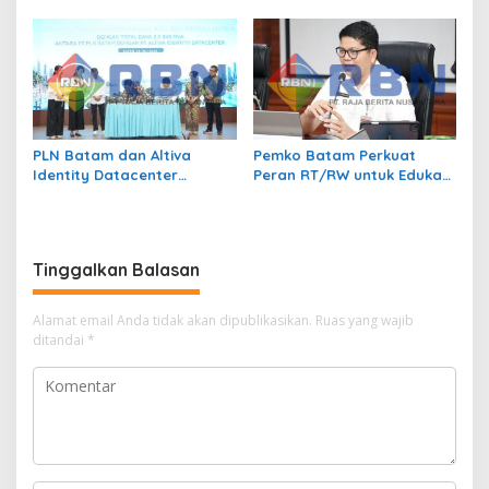
Kendalikan Inflasi Lewat
Transmigrasi Jadi
Kolaborasi TPID
Penggerak Pemerataan
Pembangunan
PLN Batam dan Altiva
Pemko Batam Perkuat
Identity Datacenter
Peran RT/RW untuk Edukasi
Tandatangani PJBTL 2 x 345
Dalam Kepatuhan Bayar
MVA, Perkuat Batam
Pajak Kendaraan Bermotor
sebagai Pusat Ekonomi
Digital
Tinggalkan Balasan
Alamat email Anda tidak akan dipublikasikan.
Ruas yang wajib
ditandai
*