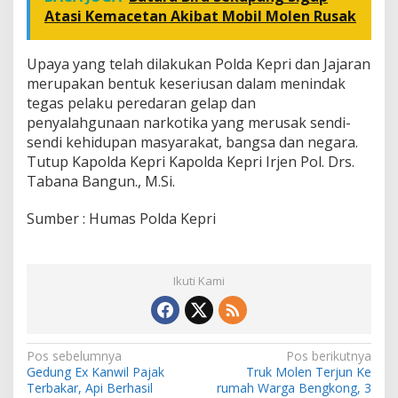
Atasi Kemacetan Akibat Mobil Molen Rusak
Upaya yang telah dilakukan Polda Kepri dan Jajaran
merupakan bentuk keseriusan dalam menindak
tegas pelaku peredaran gelap dan
penyalahgunaan narkotika yang merusak sendi-
sendi kehidupan masyarakat, bangsa dan negara.
Tutup Kapolda Kepri Kapolda Kepri Irjen Pol. Drs.
Tabana Bangun., M.Si.
Sumber : Humas Polda Kepri
Ikuti Kami
N
Pos sebelumnya
Pos berikutnya
Gedung Ex Kanwil Pajak
Truk Molen Terjun Ke
a
Terbakar, Api Berhasil
rumah Warga Bengkong, 3