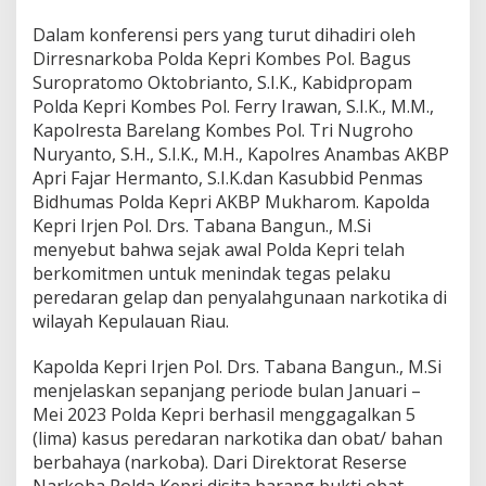
a
B
Dalam konferensi pers yang turut dihadiri oleh
a
Dirresnarkoba Polda Kepri Kombes Pol. Bagus
r
Suropratomo Oktobrianto, S.I.K., Kabidpropam
e
Polda Kepri Kombes Pol. Ferry Irawan, S.I.K., M.M.,
l
a
Kapolresta Barelang Kombes Pol. Tri Nugroho
n
Nuryanto, S.H., S.I.K., M.H., Kapolres Anambas AKBP
g
Apri Fajar Hermanto, S.I.K.dan Kasubbid Penmas
A
Bidhumas Polda Kepri AKBP Mukharom. Kapolda
m
a
Kepri Irjen Pol. Drs. Tabana Bangun., M.Si
n
menyebut bahwa sejak awal Polda Kepri telah
k
berkomitmen untuk menindak tegas pelaku
a
peredaran gelap dan penyalahgunaan narkotika di
n
wilayah Kepulauan Riau.
9
T
e
Kapolda Kepri Irjen Pol. Drs. Tabana Bangun., M.Si
r
menjelaskan sepanjang periode bulan Januari –
s
Mei 2023 Polda Kepri berhasil menggagalkan 5
a
(lima) kasus peredaran narkotika dan obat/ bahan
n
g
berbahaya (narkoba). Dari Direktorat Reserse
k
Narkoba Polda Kepri disita barang bukti obat