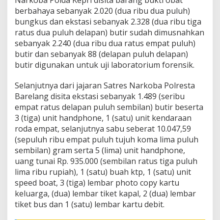
a
berbahaya sebanyak 2.020 (dua ribu dua puluh)
D
bungkus dan ekstasi sebanyak 2.328 (dua ribu tiga
a
l
ratus dua puluh delapan) butir sudah dimusnahkan
a
sebanyak 2.240 (dua ribu dua ratus empat puluh)
m
butir dan sebanyak 88 (delapan puluh delapan)
4
butir digunakan untuk uji laboratorium forensik.
K
a
s
Selanjutnya dari jajaran Satres Narkoba Polresta
u
Barelang disita ekstasi sebanyak 1.489 (seribu
s
empat ratus delapan puluh sembilan) butir beserta
3 (tiga) unit handphone, 1 (satu) unit kendaraan
roda empat, selanjutnya sabu seberat 10.047,59
(sepuluh ribu empat puluh tujuh koma lima puluh
sembilan) gram serta 5 (lima) unit handphone,
uang tunai Rp. 935.000 (sembilan ratus tiga puluh
lima ribu rupiah), 1 (satu) buah ktp, 1 (satu) unit
speed boat, 3 (tiga) lembar photo copy kartu
keluarga, (dua) lembar tiket kapal, 2 (dua) lembar
tiket bus dan 1 (satu) lembar kartu debit.