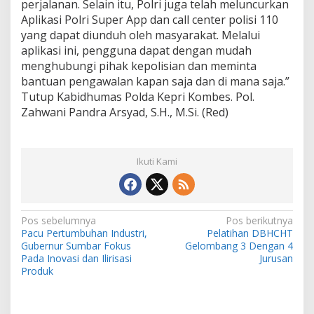
perjalanan. Selain itu, Polri juga telah meluncurkan
Aplikasi Polri Super App dan call center polisi 110
yang dapat diunduh oleh masyarakat. Melalui
aplikasi ini, pengguna dapat dengan mudah
menghubungi pihak kepolisian dan meminta
bantuan pengawalan kapan saja dan di mana saja.”
Tutup Kabidhumas Polda Kepri Kombes. Pol.
Zahwani Pandra Arsyad, S.H., M.Si. (Red)
Ikuti Kami
N
Pos sebelumnya
Pos berikutnya
Pacu Pertumbuhan Industri,
Pelatihan DBHCHT
a
Gubernur Sumbar Fokus
Gelombang 3 Dengan 4
v
Pada Inovasi dan Ilirisasi
Jurusan
Produk
i
g