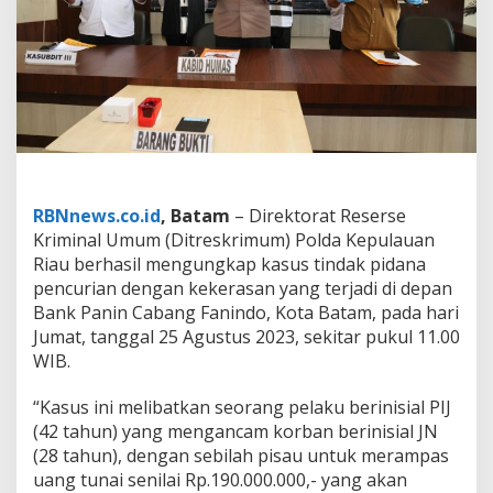
K
e
p
r
i
U
n
g
k
a
p
RBNnews.co.id
, Batam
– Direktorat Reserse
K
Kriminal Umum (Ditreskrimum) Polda Kepulauan
e
Riau berhasil mengungkap kasus tindak pidana
j
a
pencurian dengan kekerasan yang terjadi di depan
h
Bank Panin Cabang Fanindo, Kota Batam, pada hari
a
Jumat, tanggal 25 Agustus 2023, sekitar pukul 11.00
t
WIB.
a
n
C
“Kasus ini melibatkan seorang pelaku berinisial PIJ
u
(42 tahun) yang mengancam korban berinisial JN
r
(28 tahun), dengan sebilah pisau untuk merampas
a
uang tunai senilai Rp.190.000.000,- yang akan
s