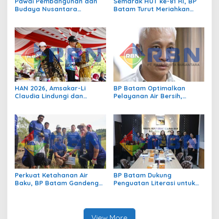
Pawai Pembangunan dan
Semarak HUT ke-81 RI, BP
Budaya Nusantara
Batam Turut Meriahkan
Meriahkan HUT Ke-81 RI di
Pawai Pembangunan
Batam
HAN 2026, Amsakar-Li
BP Batam Optimalkan
Claudia Lindungi dan
Pelayanan Air Bersih,
Bangun Masa Depan Anak-
Masyarakat Diimbau
Anak Batam
Gunakan Air Secara Bijak
Perkuat Ketahanan Air
BP Batam Dukung
Baku, BP Batam Gandeng
Penguatan Literasi untuk
Mc Dermott Tanam 400
Membangun Karakter dan
Bambu Betung di
Kebhinekaan Bagi Generasi
Bendungan Sei Nongsa
Masa Depan
View More