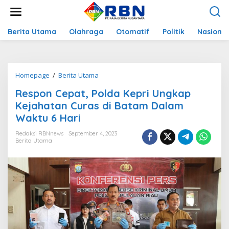
L
e
w
a
Berita Utama
Olahraga
Otomatif
Politik
Nasional
t
i
k
e
Homepage
/
Berita Utama
R
k
e
o
Respon Cepat, Polda Kepri Ungkap
s
n
p
Kejahatan Curas di Batam Dalam
t
o
e
Waktu 6 Hari
n
n
C
Redaksi RBNnews
September 4, 2023
e
Berita Utama
p
a
t
,
P
o
l
d
a