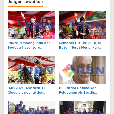
a
Jangan Lewatkan
s
i
p
o
s
Pawai Pembangunan dan
Semarak HUT ke-81 RI, BP
Budaya Nusantara
Batam Turut Meriahkan
Meriahkan HUT Ke-81 RI di
Pawai Pembangunan
Batam
HAN 2026, Amsakar-Li
BP Batam Optimalkan
Claudia Lindungi dan
Pelayanan Air Bersih,
Bangun Masa Depan Anak-
Masyarakat Diimbau
Anak Batam
Gunakan Air Secara Bijak