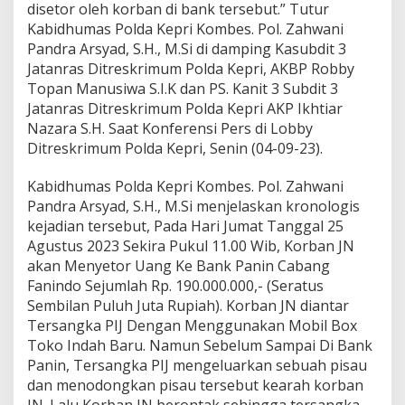
d
disetor oleh korban di bank tersebut.” Tutur
i
Kabidhumas Polda Kepri Kombes. Pol. Zahwani
B
Pandra Arsyad, S.H., M.Si di damping Kasubdit 3
a
Jatanras Ditreskrimum Polda Kepri, AKBP Robby
t
Topan Manusiwa S.I.K dan PS. Kanit 3 Subdit 3
a
m
Jatanras Ditreskrimum Polda Kepri AKP Ikhtiar
D
Nazara S.H. Saat Konferensi Pers di Lobby
a
Ditreskrimum Polda Kepri, Senin (04-09-23).
l
a
Kabidhumas Polda Kepri Kombes. Pol. Zahwani
m
W
Pandra Arsyad, S.H., M.Si menjelaskan kronologis
a
kejadian tersebut, Pada Hari Jumat Tanggal 25
k
Agustus 2023 Sekira Pukul 11.00 Wib, Korban JN
t
akan Menyetor Uang Ke Bank Panin Cabang
u
6
Fanindo Sejumlah Rp. 190.000.000,- (Seratus
H
Sembilan Puluh Juta Rupiah). Korban JN diantar
a
Tersangka PIJ Dengan Menggunakan Mobil Box
r
Toko Indah Baru. Namun Sebelum Sampai Di Bank
i
Panin, Tersangka PIJ mengeluarkan sebuah pisau
dan menodongkan pisau tersebut kearah korban
JN. Lalu Korban JN berontak sehingga tersangka