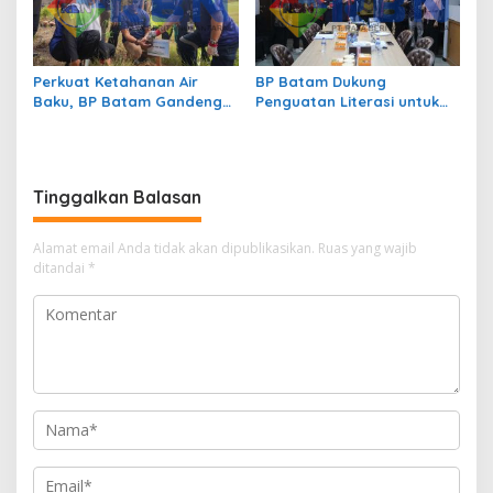
Perkuat Ketahanan Air
BP Batam Dukung
Baku, BP Batam Gandeng
Penguatan Literasi untuk
Mc Dermott Tanam 400
Membangun Karakter dan
Bambu Betung di
Kebhinekaan Bagi Generasi
Bendungan Sei Nongsa
Masa Depan
Tinggalkan Balasan
Alamat email Anda tidak akan dipublikasikan.
Ruas yang wajib
ditandai
*