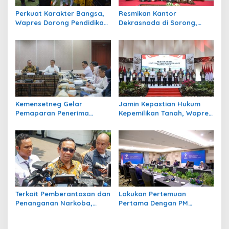
Perkuat Karakter Bangsa,
Resmikan Kantor
Wapres Dorong Pendidikan
Dekrasnada di Sorong,
Pancasila yang Kekinian
Wury Ma’ruf Amin
Harapkan Kemajuan
Perajin
Kemensetneg Gelar
Jamin Kepastian Hukum
Pemaparan Penerima
Kepemilikan Tanah, Wapres
Tanda Kehormatan
Serahkan 102 Sertifikat
Satyalancana Wira Karya
Tanah ke Masyarakat
Tahun 2023
Papua
Terkait Pemberantasan dan
Lakukan Pertemuan
Penanganan Narkoba,
Pertama Dengan PM
Pemerintah Siapkan
Trovoada, Presiden Jokowi
Sejumlah Alternatif
Sampaikan Komitmen