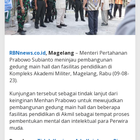
a
n
g
u
n
a
n
G
e
d
RBNnews.co.id
, Magelang
– Menteri Pertahanan
u
Prabowo Subianto meninjau pembangunan
n
gedung main hall dan fasilitas pendidikan di
g
Kompleks Akademi Militer, Magelang, Rabu (09-08-
d
23).
i
A
k
Kunjungan tersebut sebagai tindak lanjut dari
a
keinginan Menhan Prabowo untuk mewujudkan
d
pembangunan gedung main hall dan beberapa
e
fasilitas pendidikan di Akmil sebagai tempat proses
m
i
pembentukan mental dan intelektual para Perwira
M
muda.
i
l