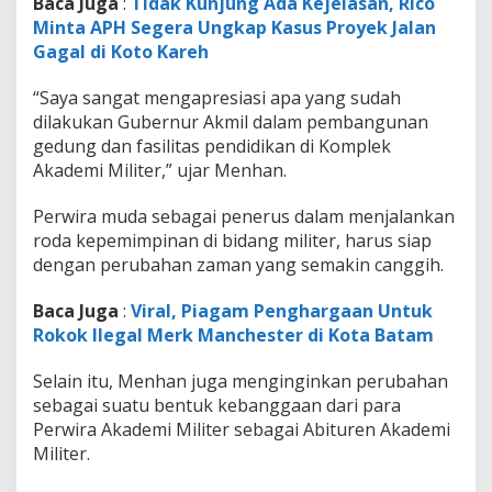
Baca Juga
:
Tidak Kunjung Ada Kejelasan, Rico
i
Minta APH Segera Ungkap Kasus Proyek Jalan
t
e
Gagal di Koto Kareh
r
“Saya sangat mengapresiasi apa yang sudah
dilakukan Gubernur Akmil dalam pembangunan
gedung dan fasilitas pendidikan di Komplek
Akademi Militer,” ujar Menhan.
Perwira muda sebagai penerus dalam menjalankan
roda kepemimpinan di bidang militer, harus siap
dengan perubahan zaman yang semakin canggih.
Baca Juga
:
Viral, Piagam Penghargaan Untuk
Rokok Ilegal Merk Manchester di Kota Batam
Selain itu, Menhan juga menginginkan perubahan
sebagai suatu bentuk kebanggaan dari para
Perwira Akademi Militer sebagai Abituren Akademi
Militer.