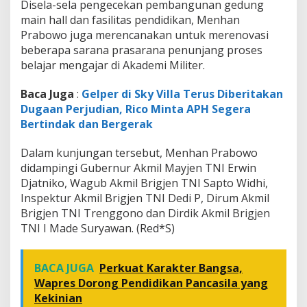
Disela-sela pengecekan pembangunan gedung
main hall dan fasilitas pendidikan, Menhan
Prabowo juga merencanakan untuk merenovasi
beberapa sarana prasarana penunjang proses
belajar mengajar di Akademi Militer.
Baca Juga
:
Gelper di Sky Villa Terus Diberitakan
Dugaan Perjudian, Rico Minta APH Segera
Bertindak dan Bergerak
Dalam kunjungan tersebut, Menhan Prabowo
didampingi Gubernur Akmil Mayjen TNI Erwin
Djatniko, Wagub Akmil Brigjen TNI Sapto Widhi,
Inspektur Akmil Brigjen TNI Dedi P, Dirum Akmil
Brigjen TNI Trenggono dan Dirdik Akmil Brigjen
TNI I Made Suryawan. (Red*S)
BACA JUGA
Perkuat Karakter Bangsa,
Wapres Dorong Pendidikan Pancasila yang
Kekinian