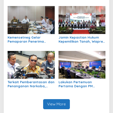
Pancasila yang Kekinian
Wury Ma’ruf Amin
Harapkan Kemajuan
Perajin
Kemensetneg Gelar
Jamin Kepastian Hukum
Pemaparan Penerima
Kepemilikan Tanah, Wapres
Tanda Kehormatan
Serahkan 102 Sertifikat
Satyalancana Wira Karya
Tanah ke Masyarakat
Tahun 2023
Papua
Terkait Pemberantasan dan
Lakukan Pertemuan
Penanganan Narkoba,
Pertama Dengan PM
Pemerintah Siapkan
Trovoada, Presiden Jokowi
Sejumlah Alternatif
Sampaikan Komitmen
Kebijakan
Indonesia
View More