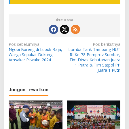
Ikuti Kami
N
Pos sebelumnya
Pos berikutnya
Ngopi Bareng di Lubuk Baja,
Lomba Tarik Tambang HUT
a
Warga Sepakat Dukung
RI Ke-78 Pemprov Sumbar,
v
Amsakar Pilwako 2024
Tim Dinas Kehutanan Juara
1 Putra & Tim Satpol PP
i
Juara 1 Putri
g
a
Jangan Lewatkan
s
i
p
o
s