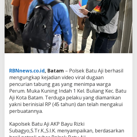
k
C
e
p
a
t
T
a
n
g
k
a
p
RBNnews.co.id
, Batam
– Polsek Batu Aji berhasil
P
mengungkap kejadian video viral dugaan
e
pencurian tabung gas yang menimpa warga
l
a
Perum. Muka Kuning Indah 1 Kel. Buliang Kec. Batu
k
Aji Kota Batam. Terduga pelaku yang diamankan
u
yakni berinisial RP (45 tahun) dan telah mengakui
P
perbuatannya.
e
n
c
Kapolsek Batu Aji AKP Bayu Rizki
u
Subagyo,S.Tr.K.,S.I.K. menyampaikan, berdasarkan
r