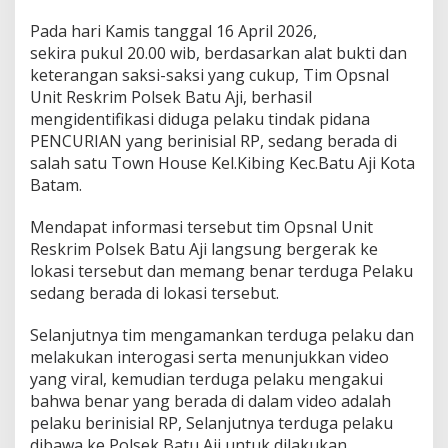
r
u
Pada hari Kamis tanggal 16 April 2026,
j
sekira pukul 20.00 wib, berdasarkan alat bukti dan
u
keterangan saksi-saksi yang cukup, Tim Opsnal
n
Unit Reskrim Polsek Batu Aji, berhasil
g
mengidentifikasi diduga pelaku tindak pidana
D
a
PENCURIAN yang berinisial RP, sedang berada di
m
salah satu Town House Kel.Kibing Kec.Batu Aji Kota
a
Batam.
i
!
Mendapat informasi tersebut tim Opsnal Unit
Reskrim Polsek Batu Aji langsung bergerak ke
lokasi tersebut dan memang benar terduga Pelaku
sedang berada di lokasi tersebut.
Selanjutnya tim mengamankan terduga pelaku dan
melakukan interogasi serta menunjukkan video
yang viral, kemudian terduga pelaku mengakui
bahwa benar yang berada di dalam video adalah
pelaku berinisial RP, Selanjutnya terduga pelaku
dibawa ke Polsek Batu Aji untuk dilakukan