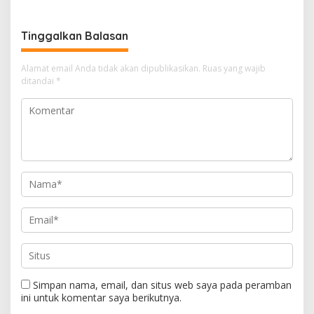
MVA, Perkuat Batam
Pajak Kendaraan Bermotor
sebagai Pusat Ekonomi
Digital
Tinggalkan Balasan
Alamat email Anda tidak akan dipublikasikan.
Ruas yang wajib
ditandai
*
Simpan nama, email, dan situs web saya pada peramban
ini untuk komentar saya berikutnya.