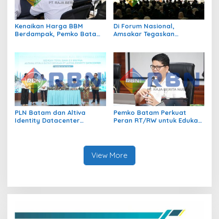
Kenaikan Harga BBM
Di Forum Nasional,
Berdampak, Pemko Batam
Amsakar Tegaskan
Kendalikan Inflasi Lewat
Transmigrasi Jadi
Kolaborasi TPID
Penggerak Pemerataan
Pembangunan
PLN Batam dan Altiva
Pemko Batam Perkuat
Identity Datacenter
Peran RT/RW untuk Edukasi
Tandatangani PJBTL 2 x 345
Dalam Kepatuhan Bayar
MVA, Perkuat Batam
Pajak Kendaraan Bermotor
sebagai Pusat Ekonomi
Digital
View More