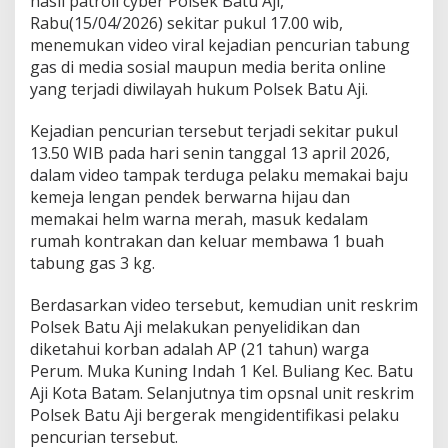
hasil patroli cyber Polsek Batu Aji,
i
Rabu(15/04/2026) sekitar pukul 17.00 wib,
a
menemukan video viral kejadian pencurian tabung
n
T
gas di media sosial maupun media berita online
a
yang terjadi diwilayah hukum Polsek Batu Aji.
b
u
Kejadian pencurian tersebut terjadi sekitar pukul
n
13.50 WIB pada hari senin tanggal 13 april 2026,
g
G
dalam video tampak terduga pelaku memakai baju
a
kemeja lengan pendek berwarna hijau dan
s
memakai helm warna merah, masuk kedalam
V
rumah kontrakan dan keluar membawa 1 buah
i
r
tabung gas 3 kg.
a
l
Berdasarkan video tersebut, kemudian unit reskrim
,
Polsek Batu Aji melakukan penyelidikan dan
K
diketahui korban adalah AP (21 tahun) warga
a
s
Perum. Muka Kuning Indah 1 Kel. Buliang Kec. Batu
u
Aji Kota Batam. Selanjutnya tim opsnal unit reskrim
s
Polsek Batu Aji bergerak mengidentifikasi pelaku
B
pencurian tersebut.
e