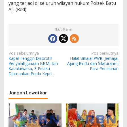
yang terjadi di seluruh wilayah hukum Polsek Batu
Aji. (Red)
Ikuti Kami
N
Pos sebelumnya
Pos berikutnya
Kapal Tenggiri Disorot!!!
Halal Bihalal PWRI Jemaja,
a
Penyalahgunaan BBM, Izin
Ajang Rindu dan Silaturahmi
v
Kadaluwarsa, 3 Pelaku
Para Pensiunan
Diamankan Polda Kepri…
i
g
a
Jangan Lewatkan
s
i
p
o