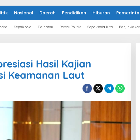
litik
Nasional
Daerah
Pendidikan
Hiburan
Pemerinta
ndra
Sepakbola
Daihatsu
Partai Politik
Sepakbola Kita
Banjir Jaka
esiasi Hasil Kajian
asi Keamanan Laut