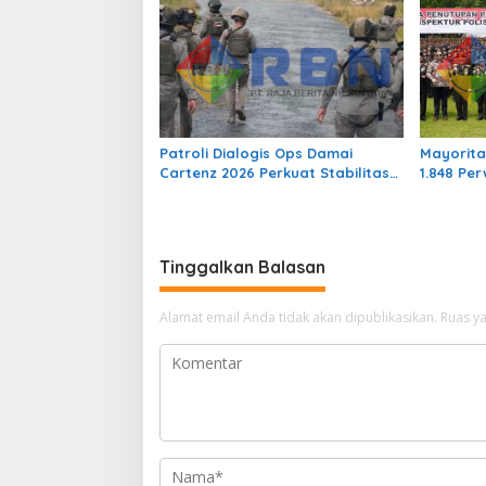
Patroli Dialogis Ops Damai
Mayorita
Cartenz 2026 Perkuat Stabilitas
1.848 Per
Keamanan di Distrik Sinak
Perkuat 
Pelayana
Tinggalkan Balasan
Alamat email Anda tidak akan dipublikasikan.
Ruas ya