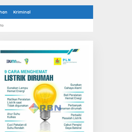
han
Kriminal
rta