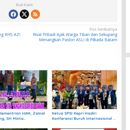
Ikuti Kami
Pos berikutnya
ng RHS-AZI
Rival Pribadi Ajak Warga Tiban dan Sekupang
Menangkan Paslon ASLI di Pilkada Batam
Kementrian HAM, Zainal
Ketua SPSI Kepri Hadiri
g, SH Minta
Konferensi Buruh Internasional di
gan Atas 420 Warga
Swiss. Indonesia di Garis
eribu Batam
Terdepan Perjuangkan Nasib