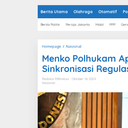
o
n
t
Berita Utama
Olahraga
Otomatif
Po
e
n
Berita Politik
Persija Jakarta
Mobil
PPP
Geri
Homepage
/
Nasional
M
e
Menko Polhukam Apr
n
k
Sinkronisasi Regul
o
P
o
Redaksi RBNnews
Oktober 16, 2024
l
Nasional
h
u
k
a
m
A
p
r