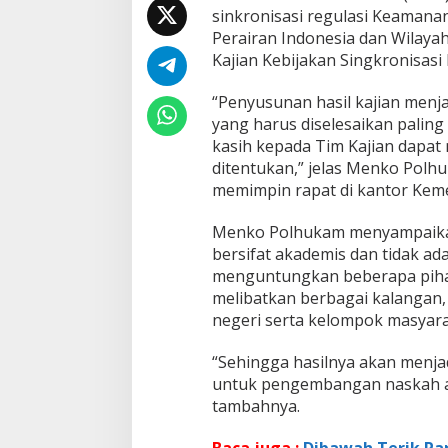
s
sinkronisasi regulasi Keamana
a
Perairan Indonesia dan Wilayah
s
i
Kajian Kebijakan Singkronisasi
R
e
“Penyusunan hasil kajian men
g
yang harus diselesaikan paling
u
kasih kepada Tim Kajian dapat 
l
a
ditentukan,” jelas Menko Polh
s
memimpin rapat di kantor Keme
i
K
Menko Polhukam menyampaikan 
e
bersifat akademis dan tidak a
a
m
menguntungkan beberapa piha
a
melibatkan berbagai kalangan, 
n
negeri serta kelompok masyara
a
n
“Sehingga hasilnya akan menjad
L
a
untuk pengembangan naskah ak
u
tambahnya.
t