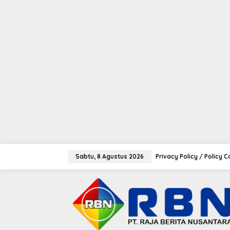
tutup
L
e
Sabtu, 8 Agustus 2026
Privacy Policy / Policy 
w
a
t
i
k
e
k