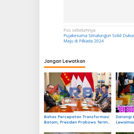
N
Pos sebelumnya
Pujakesuma Simalungun Solid Duku
a
Maju di Pilkada 2024
v
i
Jangan Lewatkan
g
a
s
i
p
o
s
Bahas Percepatan Transformasi
Datangi 
Batam, Presiden Prabowo Terima
Lewaiman
Jajaran Pimpinan BP Batam
Pertolon
Tengki S