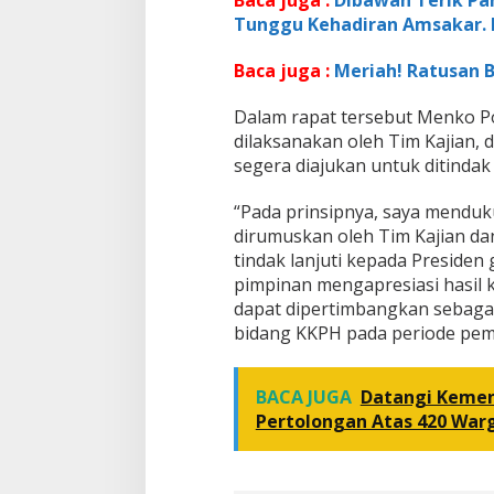
Baca juga :
Dibawah Terik Pa
Tunggu Kehadiran Amsakar.
Baca juga :
Meriah! Ratusan 
Dalam rapat tersebut Menko P
dilaksanakan oleh Tim Kajian,
segera diajukan untuk ditindak
“Pada prinsipnya, saya menduk
dirumuskan oleh Tim Kajian da
tindak lanjuti kepada Presiden
pimpinan mengapresiasi hasil ke
dapat dipertimbangkan sebaga
bidang KKPH pada periode peme
BACA JUGA
Datangi Kemen
Pertolongan Atas 420 War