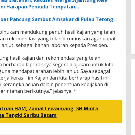
nas Matahari, Ratusan Warga Sijantung Rela
 Ini Harapan Pemuda Tempatan…
Boat Pancung Sambut Amsakar di Pulau Terong
olhukam mendukung penuh hasil kajian yang telah
 dan rekomendasi yang telah dirumuskan agar dapat
 lanjuti sebagai bahan laporan kepada Presiden.
ung hasil kajian dan rekomendasi yang telah
n berharap laporannya segera diajukan untuk kita
 guna mendapat arahan lebih lanjut. Saya sebagai
rja keras Tim Kajian dan kita berharap hasil ini
i kerangka acuan dalam penentuan kebijakan di
rintahan berikutnya,” jelasnya. *
trian HAM, Zainal Lewaimang, SH Minta
ga Tengki Seribu Batam