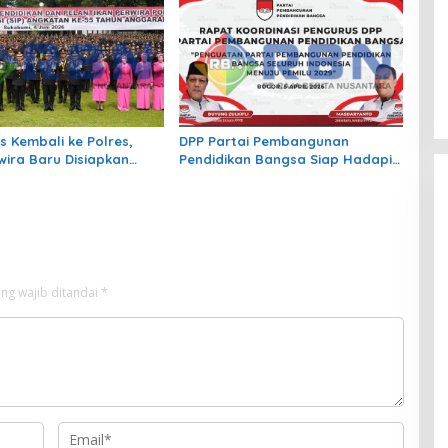
Pekerja Platform!
s Kembali ke Polres,
DPP Partai Pembangunan
wira Baru Disiapkan
Pendidikan Bangsa Siap Hadapi
Garda Terdepan
Pemilu 2029
n Polri
ng wajib ditandai
*