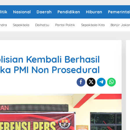
litik
Nasional
Daerah
Pendidikan
Hiburan
Pemerinta
ndra
Sepakbola
Daihatsu
Partai Politik
Sepakbola Kita
Banjir Jaka
isian Kembali Berhasil
ka PMI Non Prosedural