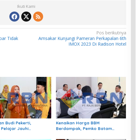
Ikuti Kami
Pos berikutnya
ar Tidak
Amsakar Kunjungi Pameran Perkapalan 6th
IMOX 2023 Di Radison Hotel
n Budi Pekerti,
Kenaikan Harga BBM
 Pelajar Jauhi
Berdampak, Pemko Batam
gan hingga Bijak
Kendalikan Inflasi Lewat
 Sosial
Kolaborasi TPID