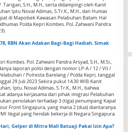
 Tarigan, S.H., M.H., serta didampingi oleh Kanit
han Iptu Noval Adimas, S.Tr.K., M.H., dan Humas
mpat di Mapolsek Kawasan Pelabuhan Batam. Hal
idhumas Polda Kepri Kombes. Pol. Zahwani Pandra
3).
78, RBN Akan Adakan Bagi-Bagi Hadiah. Simak
 Kombes. Pol. Zahwani Pandra Arsyad, S.H., M.Si.,
danya laporan polisi dengan nomor LP-A / 12 / VII /
elabuhan / Polresta Barelang / Polda Kepri, tanggal
nggal 29 Juli 2023 Sekira pukul 14.30 WIB Kanit
an, Iptu. Noval Adimas, S.Tr.K., M.H., bahwa
kat adanya kerjasama dari pihak imigrasi Pelabuhan
kukan penolakan terhadap 3 (tiga) penumpang Kapal
bour Front Singapura, yang mana 2 (dua) diantaranya
MI Ilegal yang hendak bekerja di Negara Singapura.
ari, Gelper di Mitra Mall Batuaji Pakai Izin Apa?