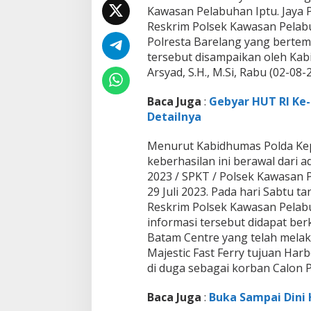
k
Kawasan Pelabuhan Iptu. Jaya P.
a
Reskrim Polsek Kawasan Pelabu
n
Polresta Barelang yang berte
1
T
tersebut disampaikan oleh Kab
e
Arsyad, S.H., M.Si, Rabu (02-08-2
r
s
Baca Juga
:
Gebyar HUT RI Ke-
a
Detailnya
n
g
k
Menurut Kabidhumas Polda Kepri
a
keberhasilan ini berawal dari a
P
2023 / SPKT / Polsek Kawasan P
M
29 Juli 2023. Pada hari Sabtu ta
I
N
Reskrim Polsek Kawasan Pelabuh
o
informasi tersebut didapat ber
n
Batam Centre yang telah mela
P
Majestic Fast Ferry tujuan Har
r
o
di duga sebagai korban Calon P
s
e
Baca Juga
:
Buka Sampai Dini H
d