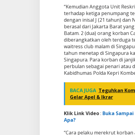
u
“Kemudian Anggota Unit Reskr
r
terhadap ketiga penumpang te
a
l
dengan inisal J (21 tahun) dan
berasal dari Jakarta Barat yan
Batam. 2 (dua) orang korban C
diberangkatkan oleh terduga t
waitress club malam di Singapu
tahun menetap di Singapura k
Singapura. Para korban di janj
perbulan sebagai penari atau d
Kabidhumas Polda Kepri Kombes.
BACA JUGA
Teguhkan Komi
Gelar Apel & Ikrar
Klik Link Video
:
Buka Sampai D
Apa?
“Cara pelaku merekrut korban