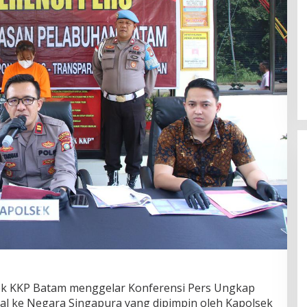
ek KKP Batam menggelar Konferensi Pers Ungkap
gal ke Negara Singapura yang dipimpin oleh Kapolsek