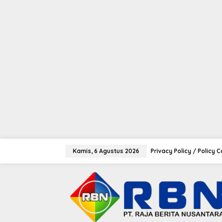
tutup
L
e
Kamis, 6 Agustus 2026
Privacy Policy / Policy 
w
a
t
i
k
e
k