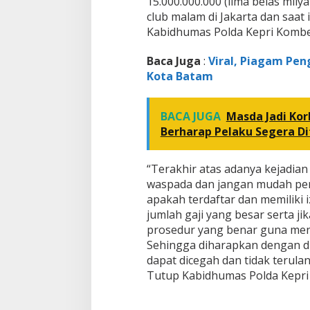
15.000.000.000 (lima belas mil
club malam di Jakarta dan saat
Kabidhumas Polda Kepri Kombes.
Baca Juga
:
Viral, Piagam Pen
Kota Batam
BACA JUGA
Masda Jadi Kor
Berharap Pelaku Segera D
“Terakhir atas adanya kejadia
waspada dan jangan mudah perc
apakah terdaftar dan memiliki 
jumlah gaji yang besar serta ji
prosedur yang benar guna me
Sehingga diharapkan dengan di
dapat dicegah dan tidak terulang
Tutup Kabidhumas Polda Kepri K