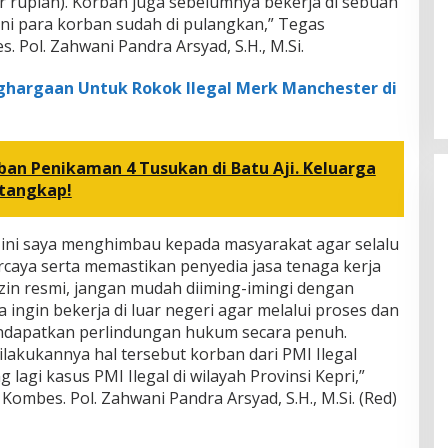
yar rupiah). Korban juga sebelumnya bekerja di sebuah
 ini para korban sudah di pulangkan,” Tegas
 Pol. Zahwani Pandra Arsyad, S.H., M.Si.
ghargaan Untuk Rokok Ilegal Merk Manchester di
ban Penikaman 4 Tusukan di Batu Aji. Keluarga
itangkap!
n ini saya menghimbau kepada masyarakat agar selalu
aya serta memastikan penyedia jasa tenaga kerja
izin resmi, jangan mudah diiming-imingi dengan
ka ingin bekerja di luar negeri agar melalui proses dan
ndapatkan perlindungan hukum secara penuh.
lakukannya hal tersebut korban dari PMI Ilegal
 lagi kasus PMI Ilegal di wilayah Provinsi Kepri,”
ombes. Pol. Zahwani Pandra Arsyad, S.H., M.Si. (Red)