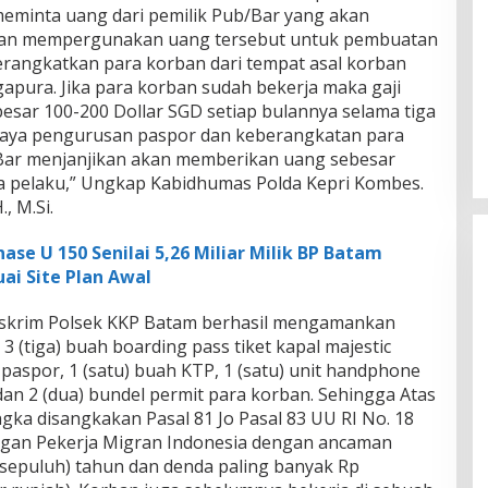
eminta uang dari pemilik Pub/Bar yang akan
an mempergunakan uang tersebut untuk pembuatan
rangkatkan para korban dari tempat asal korban
gapura. Jika para korban sudah bekerja maka gaji
esar 100-200 Dollar SGD setiap bulannya selama tiga
aya pengurusan paspor dan keberangkatan para
b/Bar menjanjikan akan memberikan uang sebesar
da pelaku,” Ungkap Kabidhumas Polda Kepri Kombes.
, M.Si.
se U 150 Senilai 5,26 Miliar Milik BP Batam
ai Site Plan Awal
Reskrim Polsek KKP Batam berhasil mengamankan
3 (tiga) buah boarding pass tiket kapal majestic
 paspor, 1 (satu) buah KTP, 1 (satu) unit handphone
an 2 (dua) bundel permit para korban. Sehingga Atas
ka disangkakan Pasal 81 Jo Pasal 83 UU RI No. 18
gan Pekerja Migran Indonesia dengan ancaman
(sepuluh) tahun dan denda paling banyak Rp