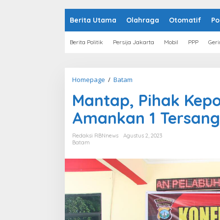
o
n
t
Berita Utama
Olahraga
Otomatif
Po
e
n
Berita Politik
Persija Jakarta
Mobil
PPP
Geri
Homepage
/
Batam
M
a
Mantap, Pihak Kepol
n
t
Amankan 1 Tersang
a
p
,
Redaksi RBNnews
Agustus 2, 2023
P
Batam
i
h
a
k
K
e
p
o