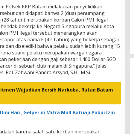
im Polsek KKP Batam melakukan penyelidikan
rsebut dan didapati bahwa 2 (dua) penumpang
 N (28 tahun) merupakan korban Calon PMI Ilegal
g hendak bekerja ke Negara Singapura melalui Kota
alon PMI Ilegal tersebut menerangkan akan
erlapor atas nama E (42 Tahun) yang bekerja sebagai
ra dan diselediki bahwa pelaku sudah lebih kurang 15
arena suami pelaku merupakan warga negara
ikan pekerjaan dengan gaji sebesar 1.400 Dollar SGD
ancer di sebuah club malam di Singapura,” Jelas
 Pol. Zahwani Pandra Arsyad, S.H., M.Si.
tmen Wujudkan Bersih Narkoba, Rutan Batam
ini Hari, Gelper di Mitra Mall Batuaji Pakai Izin
 adalah karena salah satu korban merupakan