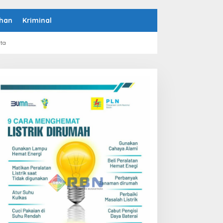
han
Kriminal
rta