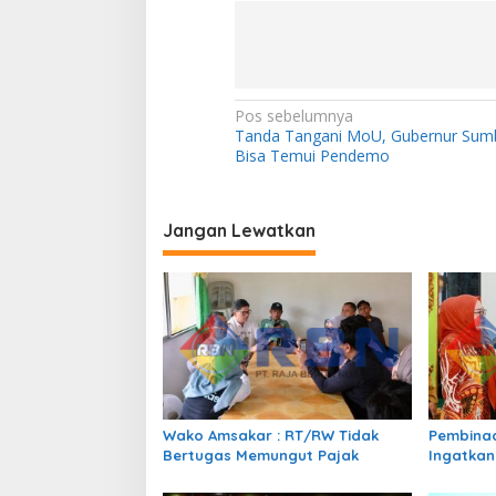
N
Pos sebelumnya
Tanda Tangani MoU, Gubernur Sumb
a
Bisa Temui Pendemo
v
i
Jangan Lewatkan
g
a
s
i
p
o
s
Wako Amsakar : RT/RW Tidak
Pembinaa
Bertugas Memungut Pajak
Ingatkan
Perundun
Bermedia