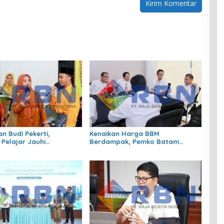
n Budi Pekerti,
Kenaikan Harga BBM
 Pelajar Jauhi
Berdampak, Pemko Batam
gan hingga Bijak
Kendalikan Inflasi Lewat
 Sosial
Kolaborasi TPID