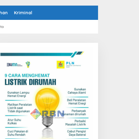
han
Kriminal
rta