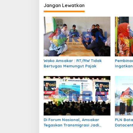
i
Jangan Lewatkan
g
a
s
i
p
o
s
Wako Amsakar : RT/RW Tidak
Pembinaa
Bertugas Memungut Pajak
Ingatkan
Perundun
Bermedia
Di Forum Nasional, Amsakar
PLN Bata
Tegaskan Transmigrasi Jadi
Datacent
Penggerak Pemerataan
2 x 345 