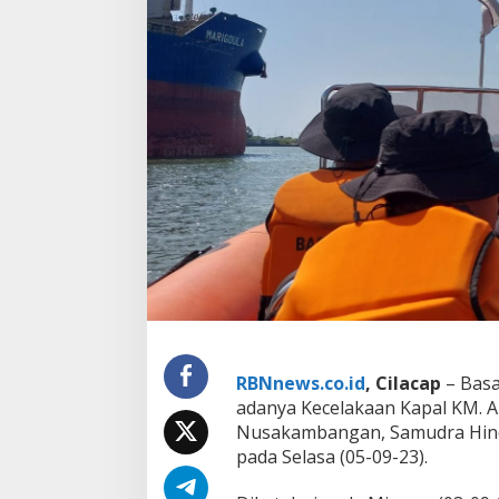
a
t
i
M
e
s
i
n
d
i
S
a
m
u
d
r
a
H
i
RBNnews.co.id
, Cilacap
– Basa
n
d
adanya Kecelakaan Kapal KM. Al
i
Nusakambangan, Samudra Hind
a
pada Selasa (05-09-23).
,
5