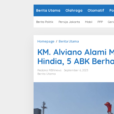
o
n
t
Berita Utama
Olahraga
Otomatif
Po
e
n
Berita Politik
Persija Jakarta
Mobil
PPP
Geri
Homepage
/
Berita Utama
K
M
KM. Alviano Alami 
.
A
Hindia, 5 ABK Berha
l
v
i
Redaksi RBNnews
September 6, 2023
a
Berita Utama
n
o
A
l
a
m
i
M