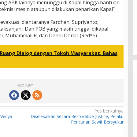
ang ABK lainnya menunggu di Kapal hingga bantuan
 teknisi mesin ataupun dilakukan penarikan Kapal”.
evakuasi diantaranya Fardhan, Supriyanto,
ksanjani. Dan POB yang masih tinggal dikapal
Adi, Muhammali R, dan Denni Donal. (Red*S)
Ruang Dialog dengan Tokoh Masyarakat, Bahas
Ikuti Kami
Pos berikutnya
 Widya
Diselesaikan Secara Restorative Justice, Pelaku
Pencurian Sawit Bersyukur