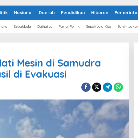
litik
Nasional
Daerah
Pendidikan
Hiburan
Pemerinta
ndra
Sepakbola
Daihatsu
Partai Politik
Sepakbola Kita
Banjir Jaka
Mati Mesin di Samudra
sil di Evakuasi