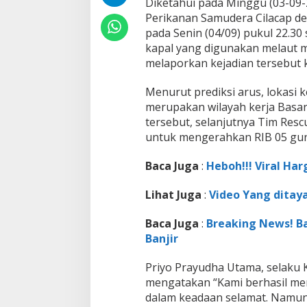
Diketahui pada Minggu (03-09-
A
B
Perikanan Samudera Cilacap d
K
pada Senin (04/09) pukul 22.3
B
kapal yang digunakan melaut m
e
melaporkan kejadian tersebut k
r
h
a
Menurut prediksi arus, lokasi 
s
merupakan wilayah kerja Basa
i
tersebut, selanjutnya Tim Re
l
untuk mengerahkan RIB 05 gun
d
i
E
Baca Juga
:
Heboh!!! Viral Har
v
a
Lihat Juga
:
Video Yang dita
k
u
Baca Juga
:
Breaking News! B
a
s
Banjir
i
Priyo Prayudha Utama, selaku 
mengatakan “Kami berhasil me
dalam keadaan selamat. Namun