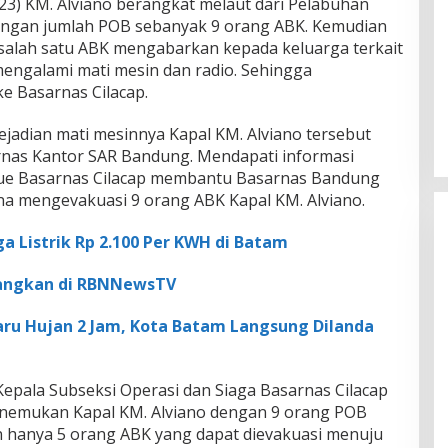
23) KM. Alviano berangkat melaut dari Pelabuhan
engan jumlah POB sebanyak 9 orang ABK. Kemudian
0 salah satu ABK mengabarkan kepada keluarga terkait
engalami mati mesin dan radio. Sehingga
e Basarnas Cilacap.
kejadian mati mesinnya Kapal KM. Alviano tersebut
rnas Kantor SAR Bandung. Mendapati informasi
scue Basarnas Cilacap membantu Basarnas Bandung
a mengevakuasi 9 orang ABK Kapal KM. Alviano.
ga Listrik Rp 2.100 Per KWH di Batam
yangkan di RBNNewsTV
aru Hujan 2 Jam, Kota Batam Langsung Dilanda
Kepala Subseksi Operasi dan Siaga Basarnas Cilacap
nemukan Kapal KM. Alviano dengan 9 orang POB
 hanya 5 orang ABK yang dapat dievakuasi menuju