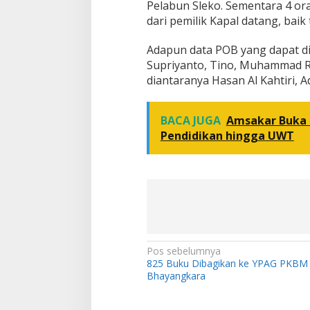
Pelabun Sleko. Sementara 4 or
dari pemilik Kapal datang, baik
Adapun data POB yang dapat di
Supriyanto, Tino, Muhammad Ra
diantaranya Hasan Al Kahtiri, 
BACA JUGA
Amsakar Buka 
Pendidikan hingga UWT
N
Pos sebelumnya
825 Buku Dibagikan ke YPAG PKBM
a
Bhayangkara
v