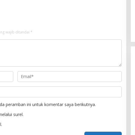
Pusat Ekonomi Digital
Kendaraan Bermotor
ng wajib ditandai
*
da peramban ini untuk komentar saya berikutnya.
elalui surel.
l.