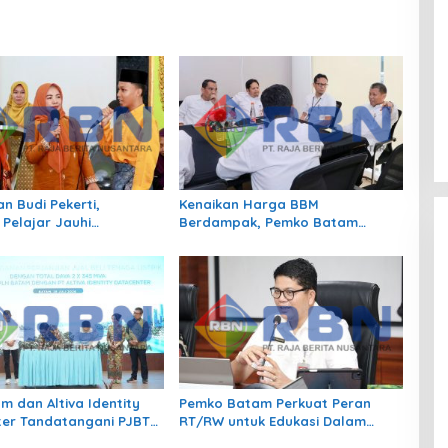
n Budi Pekerti,
Kenaikan Harga BBM
 Pelajar Jauhi
Berdampak, Pemko Batam
gan hingga Bijak
Kendalikan Inflasi Lewat
 Sosial
Kolaborasi TPID
m dan Altiva Identity
Pemko Batam Perkuat Peran
er Tandatangani PJBTL
RT/RW untuk Edukasi Dalam
MVA, Perkuat Batam
Kepatuhan Bayar Pajak