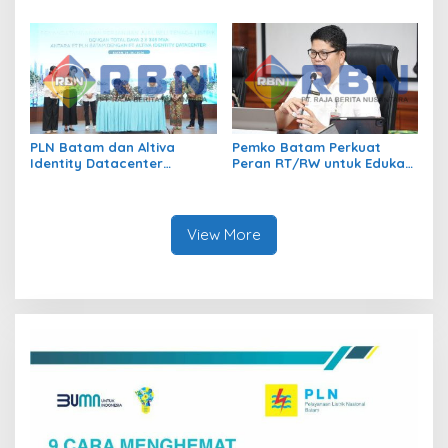
Kendalikan Inflasi Lewat
Transmigrasi Jadi
Kolaborasi TPID
Penggerak Pemerataan
Pembangunan
PLN Batam dan Altiva
Pemko Batam Perkuat
Identity Datacenter
Peran RT/RW untuk Edukasi
Tandatangani PJBTL 2 x 345
Dalam Kepatuhan Bayar
MVA, Perkuat Batam
Pajak Kendaraan Bermotor
sebagai Pusat Ekonomi
Digital
View More