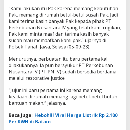
u
P
“Kami lakukan itu Pak karena memang kebutuhan
e
Pak, memang di rumah betul-betul susah Pak. Jadi
n
kami terima kasih banyak Pak kepada pihak PT
c
Perkebunan Nusantara IV yang telah kami rugikan,
u
r
Pak kami minta maaf dan terima kasih banyak
i
sudah mau memaafkan kami pak,” ujarnya di
a
Polsek Tanah Jawa, Selasa (05-09-23).
n
S
Menurutnya, perbuatan itu baru pertama kali
a
w
dilakukannya. Ia pun bersyukur PT Perkebunan
i
Nusantara IV (PT PN IV) sudah bersedia berdamai
t
melalui restorative justice.
B
e
“Jujur ini baru pertama ini karena memang
r
s
keadaan di rumah memang lagi betul-betul butuh
y
bantuan makan,” jelasnya.
u
k
Baca Juga
:
Heboh!!! Viral Harga Listrik Rp 2.100
u
Per KWH di Batam
r