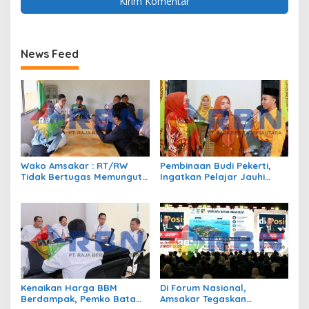
News Feed
Wako Amsakar : RT/RW
Pembinaan Budi Pekerti,
Tidak Bertugas Memungut
Ingatkan Pelajar Jauhi
Pajak
Perundungan hingga Bijak
Bermedia Sosial
Kenaikan Harga BBM
Di Forum Nasional,
Berdampak, Pemko Batam
Amsakar Tegaskan