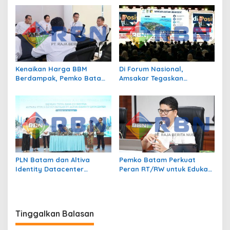
Bermedia Sosial
Kenaikan Harga BBM
Di Forum Nasional,
Berdampak, Pemko Batam
Amsakar Tegaskan
Kendalikan Inflasi Lewat
Transmigrasi Jadi
Kolaborasi TPID
Penggerak Pemerataan
Pembangunan
PLN Batam dan Altiva
Pemko Batam Perkuat
Identity Datacenter
Peran RT/RW untuk Edukasi
Tandatangani PJBTL 2 x 345
Dalam Kepatuhan Bayar
MVA, Perkuat Batam
Pajak Kendaraan Bermotor
sebagai Pusat Ekonomi
Digital
Tinggalkan Balasan