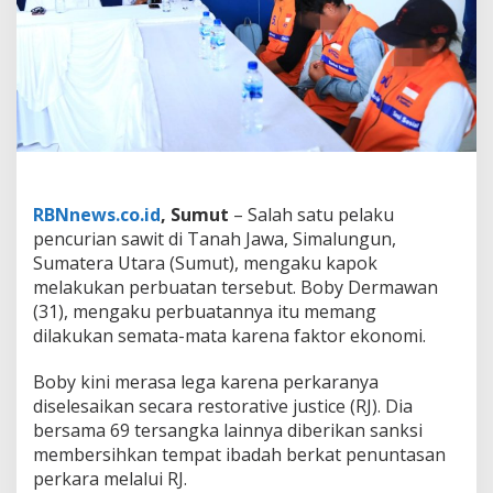
a
R
e
s
t
o
r
a
t
i
v
RBNnews.co.id
, Sumut
– Salah satu pelaku
e
pencurian sawit di Tanah Jawa, Simalungun,
J
Sumatera Utara (Sumut), mengaku kapok
u
s
melakukan perbuatan tersebut. Boby Dermawan
t
(31), mengaku perbuatannya itu memang
i
dilakukan semata-mata karena faktor ekonomi.
c
e
Boby kini merasa lega karena perkaranya
,
P
diselesaikan secara restorative justice (RJ). Dia
e
bersama 69 tersangka lainnya diberikan sanksi
l
membersihkan tempat ibadah berkat penuntasan
a
perkara melalui RJ.
k