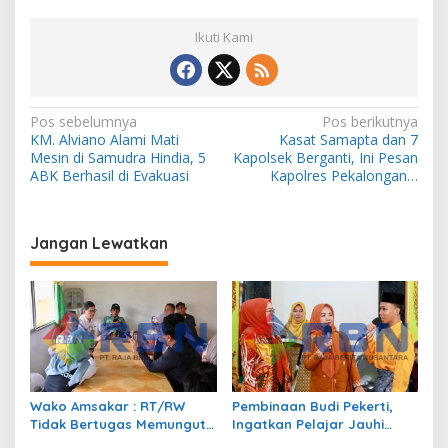
Ikuti Kami
N
Pos sebelumnya
Pos berikutnya
KM. Alviano Alami Mati
Kasat Samapta dan 7
a
Mesin di Samudra Hindia, 5
Kapolsek Berganti, Ini Pesan
v
ABK Berhasil di Evakuasi
Kapolres Pekalongan…
i
g
Jangan Lewatkan
a
s
i
p
o
s
Wako Amsakar : RT/RW
Pembinaan Budi Pekerti,
Tidak Bertugas Memungut
Ingatkan Pelajar Jauhi
Pajak
Perundungan hingga Bijak