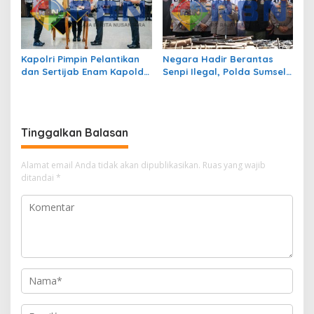
Kapolri Pimpin Pelantikan
Negara Hadir Berantas
dan Sertijab Enam Kapolda
Senpi Ilegal, Polda Sumsel
Jajaran
Musnahkan Ratusan
Senjata Api Hasil Ops Senpi
Musi 2026
Tinggalkan Balasan
Alamat email Anda tidak akan dipublikasikan.
Ruas yang wajib
ditandai
*