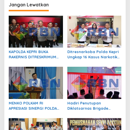
a
Jangan Lewatkan
s
i
p
o
s
KAPOLDA KEPRI BUKA
Ditresnarkoba Polda Kepri
RAKERNIS DITRESKRIMUM
Ungkap 16 Kasus Narkotika,
T.A. 2026, PERKUAT SINERGI
17 Tersangka Diamankan!
POLRI DAN KEJAKSAAN
MENKO POLKAM RI
Hadiri Penutupan
APRESIASI SINERGI POLDA
Diklatsarnas Brigade
KEPRI JAGA STABILITAS
Persis, Kapolri Serukan
KEAMANAN DAN DUKUNG
Jaga Persatuan-Kesatuan
IKLIM INVESTASI