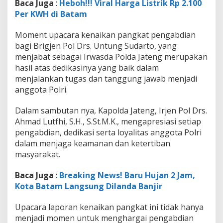
Baca Juga
:
Heboh!!! Viral Harga Listrik Rp 2.100
i
r
Per KWH di Batam
J
e
Moment upacara kenaikan pangkat pengabdian
n
bagi Brigjen Pol Drs. Untung Sudarto, yang
d
menjabat sebagai Irwasda Polda Jateng merupakan
r
a
hasil atas dedikasinya yang baik dalam
l
menjalankan tugas dan tanggung jawab menjadi
P
anggota Polri.
o
l
Dalam sambutan nya, Kapolda Jateng, Irjen Pol Drs.
i
s
Ahmad Lutfhi, S.H., S.St.M.K., mengapresiasi setiap
i
pengabdian, dedikasi serta loyalitas anggota Polri
dalam menjaga keamanan dan ketertiban
masyarakat.
Baca Juga
:
Breaking News! Baru Hujan 2 Jam,
Kota Batam Langsung Dilanda Banjir
Upacara laporan kenaikan pangkat ini tidak hanya
menjadi momen untuk menghargai pengabdian