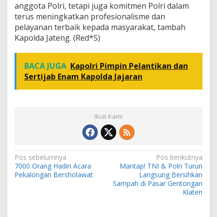
anggota Polri, tetapi juga komitmen Polri dalam
terus meningkatkan profesionalisme dan
pelayanan terbaik kepada masyarakat, tambah
Kapolda Jateng. (Red*S)
BACA JUGA
Kapolri Pimpin Pelantikan dan
Sertijab Enam Kapolda Jajaran
Ikuti Kami
N
Pos sebelumnya
Pos berikutnya
7000 Orang Hadiri Acara
Mantap! TNI & Polri Turun
a
Pekalongan Bersholawat
Langsung Bersihkan
v
Sampah di Pasar Gentongan
Klaten
i
g