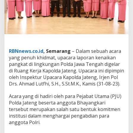
g
N
a
i
k
P
a
n
g
k
RBNnews.co.id
, Semarang
– Dalam sebuah acara
a
yang penuh khidmat, upacara laporan kenaikan
t
pangkat di lingkungan Polda Jawa Tengah digelar
M
di Ruang Kerja Kapolda Jateng. Upacara ini dipimpin
e
n
oleh Inspektur Upacara Kapolda Jateng, Irjen Pol
j
Drs. Ahmad Lutfhi, S.H., S.St.M.K., Kamis (31-08-23).
a
d
Acara yang di hadiri oleh para Pejabat Utama (PJU)
i
Polda Jateng beserta anggota Bhayangkari
B
r
tersebut merupakan salah satu bentuk komitmen
i
institusi dalam menghargai pengabdian para
g
anggota Polri.
a
d