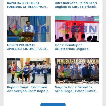
KAPOLDA KEPRI BUKA
Ditresnarkoba Polda Kepri
RAKERNIS DITRESKRIMUM
Ungkap 16 Kasus Narkotika,
T.A. 2026, PERKUAT SINERGI
17 Tersangka Diamankan!
POLRI DAN KEJAKSAAN
MENKO POLKAM RI
Hadiri Penutupan
APRESIASI SINERGI POLDA
Diklatsarnas Brigade
KEPRI JAGA STABILITAS
Persis, Kapolri Serukan
KEAMANAN DAN DUKUNG
Jaga Persatuan-Kesatuan
IKLIM INVESTASI
Kapolri Pimpin Pelantikan
Negara Hadir Berantas
dan Sertijab Enam Kapolda
Senpi Ilegal, Polda Sumsel
Jajaran
Musnahkan Ratusan
Senjata Api Hasil Ops Senpi
Musi 2026