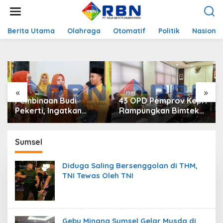
L
e
w
a
Berita Utama
Olahraga
Otomatif
Politik
Nasional
t
i
k
e
k
o
«
»
n
Pembinaan Budi
43 OPD Pemprov Kepri
t
Pekerti, Ingatkan
Rampungkan Bimtek
e
Pelajar Jauhi
e-Monev KIP 2026,
n
Perundungan hingga
Komitmen Pimpinan
Bijak Bermedia Sosial
Kunci Utama Capaian
Sumsel
Predikat Informatif
Diduga Saling Bersenggolan di THM,
TNI Tewas Oleh TNI
Gebu Minang Sumsel Gelar Musda di