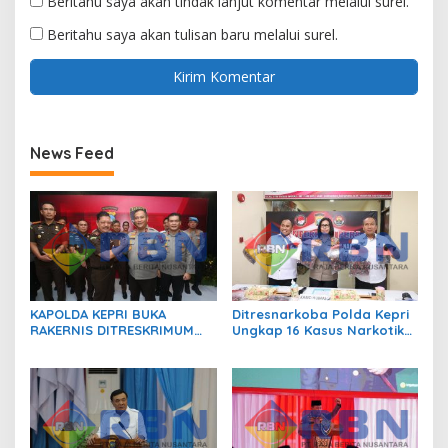
Beritahu saya akan tindak lanjut komentar melalui surel.
Beritahu saya akan tulisan baru melalui surel.
News Feed
KAPOLDA KEPRI BUKA
Ditresnarkoba Polda Kepri
RAKERNIS DITRESKRIMUM
Ungkap 16 Kasus Narkotika,
T.A. 2026, PERKUAT SINERGI
17 Tersangka Diamankan!
POLRI DAN KEJAKSAAN