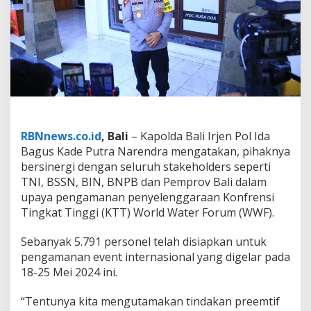
e
m
o
n
y
W
o
r
l
d
W
RBNnews.co.id
, Bali
– Kapolda Bali Irjen Pol Ida
a
Bagus Kade Putra Narendra mengatakan, pihaknya
t
bersinergi dengan seluruh stakeholders seperti
e
r
TNI, BSSN, BIN, BNPB dan Pemprov Bali dalam
F
upaya pengamanan penyelenggaraan Konfrensi
o
Tingkat Tinggi (KTT) World Water Forum (WWF).
r
u
Sebanyak 5.791 personel telah disiapkan untuk
m
k
pengamanan event internasional yang digelar pada
e
18-25 Mei 2024 ini.
-
1
“Tentunya kita mengutamakan tindakan preemtif
0