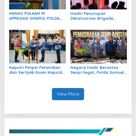
MENKO POLKAM RI
Hadiri Penutupan
APRESIASI SINERGI POLDA
Diklatsarnas Brigade
KEPRI JAGA STABILITAS
Persis, Kapolri Serukan
KEAMANAN DAN DUKUNG
Jaga Persatuan-Kesatuan
IKLIM INVESTASI
Kapolri Pimpin Pelantikan
Negara Hadir Berantas
dan Sertijab Enam Kapolda
Senpi Ilegal, Polda Sumsel
Jajaran
Musnahkan Ratusan
Senjata Api Hasil Ops Senpi
Musi 2026
View More