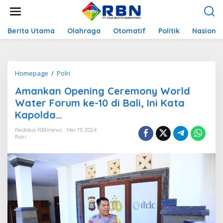
L
e
w
a
Berita Utama
Olahraga
Otomatif
Politik
Nasional
t
i
k
e
Homepage
/
Polri
A
k
m
o
Amankan Opening Ceremony World
a
n
n
Water Forum ke-10 di Bali, Ini Kata
t
k
e
Kapolda…
a
n
n
Redaksi RBNnews
Mei 19, 2024
O
Polri
p
e
n
i
n
g
C
e
r