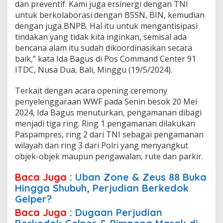
dan preventif. Kami juga ersinergi dengan TNI
d
i
untuk berkolaborasi dengan BSSN, BIN, kemudian
B
dengan juga BNPB. Hal itu untuk mengantisipasi
a
tindakan yang tidak kita inginkan, semisal ada
l
bencana alam itu sudah dikoordinasikan secara
i
,
baik,” kata Ida Bagus di Pos Command Center 91
I
ITDC, Nusa Dua, Bali, Minggu (19/5/2024).
n
i
Terkait dengan acara opening ceremony
K
penyelenggaraan WWF pada Senin besok 20 Mei
a
t
2024, Ida Bagus menuturkan, pengamanan dibagi
a
menjadi tiga ring. Ring 1 pengamanan dilakukan
K
Paspampres, ring 2 dari TNI sebagai pengamanan
a
wilayah dan ring 3 dari Polri yang menyangkut
p
objek-objek maupun pengawalan, rute dan parkir.
o
l
d
Baca Juga
:
Uban Zone & Zeus 88 Buka
a
Hingga Shubuh, Perjudian Berkedok
.
Gelper?
.
.
Baca Juga
:
Dugaan Perjudian