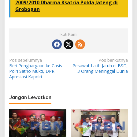
2009/2010 Dharma Ksatria Polda Jateng di
Grobogan
Ikuti Kami
N
Pos sebelumnya
Pos berikutnya
Beri Penghargaan ke Casis
Pesawat Latih Jatuh di BSD,
a
Polri Satrio Mukti, DPR
3 Orang Meninggal Dunia
v
Apresiasi Kapolri
i
g
Jangan Lewatkan
a
s
i
p