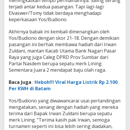
meningkatkan tempo permainannya. Saling serang
n
terjadi antar kedua pasangan. Tapi lagi-lagi
o
T
Elvaswer/Tomy tidak berdaya menghadapi
a
keperkasaan Yos/Budiono.
m
p
Akhirnya babak ini kembali dimenangkan oleh
i
Yos/Budiono dengan skor 21-18. Dengan demikian
l
S
pasangan ini berhak membawa hadiah dari Irwan
e
Zuldani, mantan Kacab Utama Bank Nagari Pasar
b
Raya yang juga Caleg DPRD Prov Sumbar dari
a
Partai Nasdem berupa sepatu merk Lining.
g
Sementara Juara 2 mendapat baju olah raga.
a
i
J
Baca Juga
:
Heboh!!! Viral Harga Listrik Rp 2.100
u
Per KWH di Batam
a
r
Yos/Budiono yang diwawancarai usai pertandingan
a
mengatakan, senang dengan hadiah yang mereka
terima dari Bapak Irwan Zuldani berupa sepatu
merk Lining. “Terima kasih pak Irwan, semoga
turnamen seperti ini bisa lebih sering diadakan,