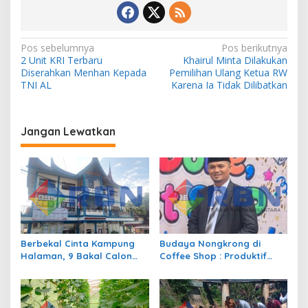
N
Pos sebelumnya
Pos berikutnya
2 Unit KRI Terbaru
Khairul Minta Dilakukan
a
Diserahkan Menhan Kepada
Pemilihan Ulang Ketua RW
v
TNI AL
Karena Ia Tidak Dilibatkan
i
g
Jangan Lewatkan
a
s
i
p
o
s
Berbekal Cinta Kampung
Budaya Nongkrong di
Halaman, 9 Bakal Calon
Coffee Shop : Produktif
Siap Berlaga di Pilwana
atau Sekedar Gaya Hidup?
Sulit Air