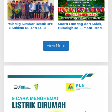
Mubalig Sumbar Desak DPR
Suara Lantang dari Solok,
RI Sahkan UU Anti-LGBT
Mubaligh se-Sumbar Desak
dan Narkoba
Pemda Terbitkan Perda Anti
Maksiat
View More