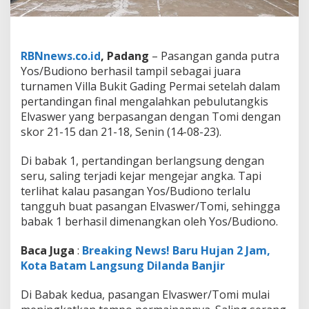
k
i
t
G
a
RBNnews.co.id
, Padang
– Pasangan ganda putra
d
Yos/Budiono berhasil tampil sebagai juara
i
turnamen Villa Bukit Gading Permai setelah dalam
n
pertandingan final mengalahkan pebulutangkis
g
P
Elvaswer yang berpasangan dengan Tomi dengan
e
skor 21-15 dan 21-18, Senin (14-08-23).
r
m
Di babak 1, pertandingan berlangsung dengan
a
seru, saling terjadi kejar mengejar angka. Tapi
i
,
terlihat kalau pasangan Yos/Budiono terlalu
Y
tangguh buat pasangan Elvaswer/Tomi, sehingga
o
babak 1 berhasil dimenangkan oleh Yos/Budiono.
s
/
Baca Juga
:
Breaking News! Baru Hujan 2 Jam,
B
u
Kota Batam Langsung Dilanda Banjir
d
i
Di Babak kedua, pasangan Elvaswer/Tomi mulai
o