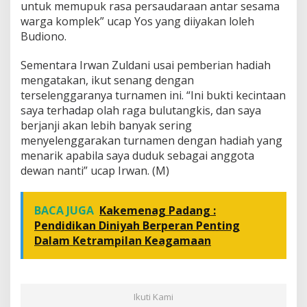
untuk memupuk rasa persaudaraan antar sesama
warga komplek” ucap Yos yang diiyakan loleh
Budiono.
Sementara Irwan Zuldani usai pemberian hadiah
mengatakan, ikut senang dengan
terselenggaranya turnamen ini. “Ini bukti kecintaan
saya terhadap olah raga bulutangkis, dan saya
berjanji akan lebih banyak sering
menyelenggarakan turnamen dengan hadiah yang
menarik apabila saya duduk sebagai anggota
dewan nanti” ucap Irwan. (M)
BACA JUGA
Kakemenag Padang :
Pendidikan Diniyah Berperan Penting
Dalam Ketrampilan Keagamaan
Ikuti Kami