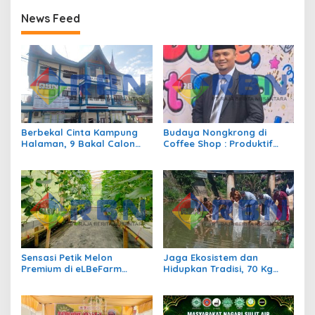
News Feed
Berbekal Cinta Kampung
Budaya Nongkrong di
Halaman, 9 Bakal Calon
Coffee Shop : Produktif
Siap Berlaga di Pilwana
atau Sekedar Gaya Hidup?
Sulit Air
Sensasi Petik Melon
Jaga Ekosistem dan
Premium di eLBeFarm
Hidupkan Tradisi, 70 Kg
Solok, Destinasi Agrowisata
Ikan Larangan Dilepas di
Baru yang Wajib Dikunjungi
Nagari Sulit Air