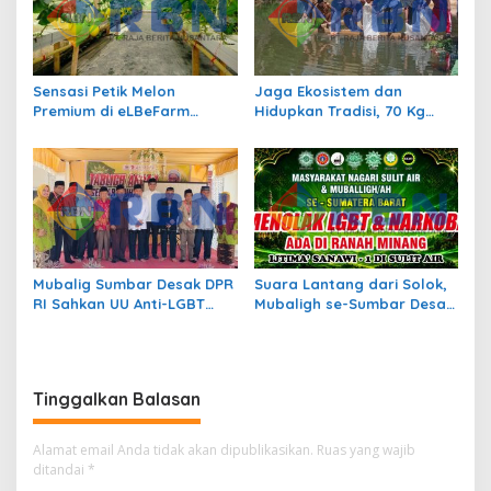
Sensasi Petik Melon
Jaga Ekosistem dan
Premium di eLBeFarm
Hidupkan Tradisi, 70 Kg
Solok, Destinasi Agrowisata
Ikan Larangan Dilepas di
Baru yang Wajib Dikunjungi
Nagari Sulit Air
Mubalig Sumbar Desak DPR
Suara Lantang dari Solok,
RI Sahkan UU Anti-LGBT
Mubaligh se-Sumbar Desak
dan Narkoba
Pemda Terbitkan Perda Anti
Maksiat
Tinggalkan Balasan
Alamat email Anda tidak akan dipublikasikan.
Ruas yang wajib
ditandai
*